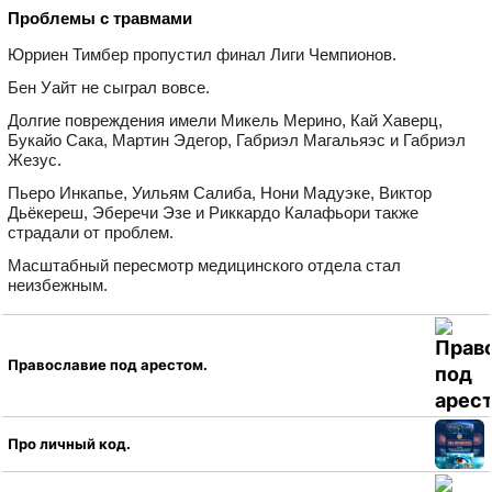
Проблемы с травмами
Юрриен Тимбер пропустил финал Лиги Чемпионов.
Бен Уайт не сыграл вовсе.
Долгие повреждения имели Микель Мерино, Кай Хаверц,
Букайо Сака, Мартин Эдегор, Габриэл Магальяэс и Габриэл
Жезус.
Пьеро Инкапье, Уильям Салиба, Нони Мадуэке, Виктор
Дьёкереш, Эберечи Эзе и Риккардо Калафьори также
страдали от проблем.
Масштабный пересмотр медицинского отдела стал
неизбежным.
Православие под арестом.
Про личный код.