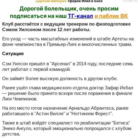
Царская Империя
Пророк Илия и Енох
Дорогой болельщик, очень просим
подписаться на наш
ТГ-канал
и паблик ВК
Клуб расстаётся с ведущим тренером по физподготовке
Сэмом Уилсоном после 12 лет работы.
Его уход — часть масштабных изменений в штабе Артеты на
фоне чемпионства в Премьер‑Лиге и многочисленных травм.
Ситуация
Сэм Уилсон пришёл в "Арсенал" в 2014 году, последние семь
лет работал с первой командой.
Он займёт более высокую должность в другом клубе.
Ранее ушёл глава медицинского отдела доктор Зафар Икбал
— решение было принято вскоре после поражения в финале
Лиги Чемпионов.
На его место готов назначение Арнальдо Абрантеса, ранее
работавшего в "Астон Вилле" и "Ноттингем Форест".
Также в штаб войдёт специалист по реабилитации "Бетиса"
Энеко Ангуло, который эмоционально попрощался с клубом
детства.