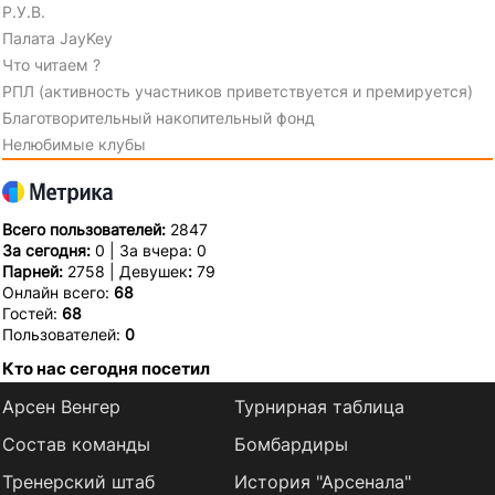
Р.У.В.
Палата JayKey
Что читаем ?
РПЛ (активность участников приветствуется и премируется)
Благотворительный накопительный фонд
Нелюбимые клубы
Всего пользователей:
2847
За сегодня:
0 | За вчера: 0
Парней:
2758 | Девушек
:
79
Онлайн всего:
68
Гостей:
68
Пользователей:
0
Кто нас сегодня посетил
Арсен Венгер
Турнирная таблица
Состав команды
Бомбардиры
Тренерский штаб
История "Арсенала"