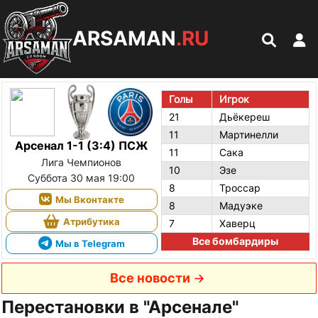
ARSAMAN
.RU
Голы
Игрок
21
Дьёкереш
11
Мартинелли
Арсенал 1-1 (3:4) ПСЖ
11
Сака
Лига Чемпионов
10
Эзе
Суббота 30 мая 19:00
8
Троссар
Мы Вконтакте
8
Мадуэке
Атрибутика
7
Хаверц
Все бомбардиры
Мы в Telegram
Все новости
Перестановки в "Арсенале"