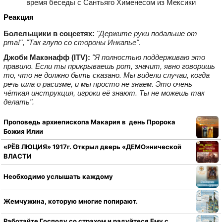
Реакция
Болельщики в соцсетях:
"Держите руки подальше от
рта!"
,
"Так глупо со стороны Инкапье"
.
Джоби Макэнафф (ITV):
"Я полностью поддерживаю это
правило. Если ты прикрываешь рот, значит, явно говоришь
то, что не должно быть сказано. Мы видели случаи, когда
речь шла о расизме, и мы просто не знаем. Это очень
чёткая инструкция, игроки её знают. Ты не можешь так
делать".
Проповедь архиепископа Макария в день Пророка
Божия Илии
«РЁВ ЛЮЦИЯ» 1917г. Открыл дверь «ДЕМО»нической
ВЛАСТИ
Необходимо услышать каждому
Жемчужина, которую многие попирают.
Работайте Господу со страхом и радуйтеся Ему с