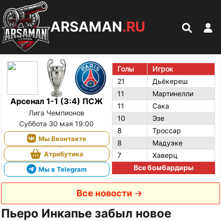
ARSAMAN
.RU
Голы
Игрок
21
Дьёкереш
11
Мартинелли
Арсенал 1-1 (3:4) ПСЖ
11
Сака
Лига Чемпионов
10
Эзе
Суббота 30 мая 19:00
8
Троссар
Мы Вконтакте
8
Мадуэке
Атрибутика
7
Хаверц
Все бомбардиры
Мы в Telegram
Все новости
Пьеро Инкапье забыл новое