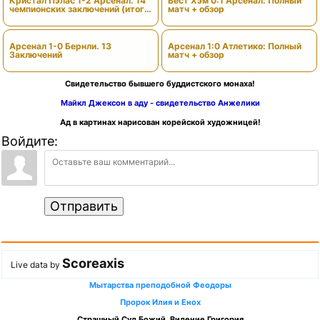
Кристал Пэлас 1-2 Арсенал. 14
Вест Хэм 0:1 Арсенал: Полный
чемпионских заключений (итоги
матч + обзор
сезона)
Арсенал 1-0 Бернли. 13
Арсенал 1:0 Атлетико: Полный
Заключений
матч + обзор
Свидетельство бывшего буддистского монаха!
Майкл Джексон в аду - свидетельство Анжелики
Ад в картинах нарисован корейской художницей!
Войдите:
Отправить
Scoreaxis
Live data by
Мытарства преподобной Феодоры
Пророк Илия и Енох
Страшный Суд Божий. Видение Григория