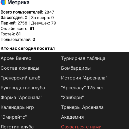
Всего пользователей:
2847
За сегодня:
0 | За вчера: 0
Парней:
2758 | Девушек
:
79
Онлайн всего:
81
Гостей:
81
Пользователей:
0
Кто нас сегодня посетил
Арсен Венгер
Турнирная таблица
Состав команды
Бомбардиры
Тренерский штаб
История "Арсенала"
Руководство клуба
"Арсеналу" 125 лет
Форма "Арсенала"
"Хайбери"
Календарь игр
Тренеры Арсенала
"Эмирейтс"
Академия
Логотип клуба
Связаться с нами