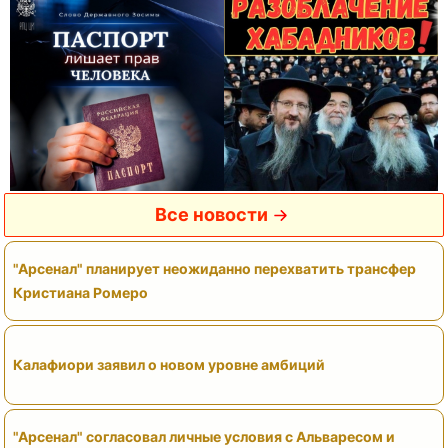
Все новости
"Арсенал" планирует неожиданно перехватить трансфер
Кристиана Ромеро
Калафиори заявил о новом уровне амбиций
"Арсенал" согласовал личные условия с Альваресом и