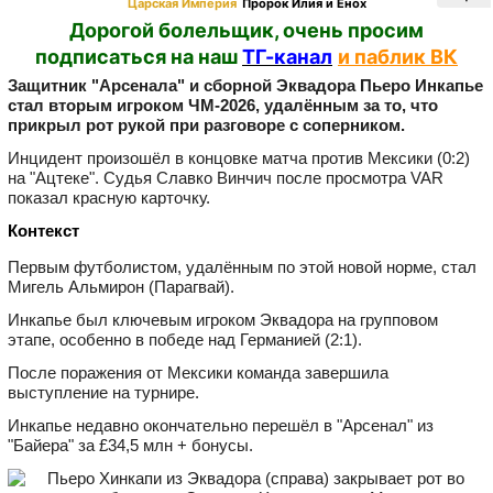
Царская Империя
Пророк Илия и Енох
Дорогой болельщик, очень просим
подписаться на наш
ТГ-канал
и паблик ВК
Защитник "Арсенала" и сборной Эквадора Пьеро Инкапье
стал вторым игроком ЧМ‑2026, удалённым за то, что
прикрыл рот рукой при разговоре с соперником.
Инцидент произошёл в концовке матча против Мексики (0:2)
на "Ацтеке". Судья Славко Винчич после просмотра VAR
показал красную карточку.
Контекст
Первым футболистом, удалённым по этой новой норме, стал
Мигель Альмирон (Парагвай).
Инкапье был ключевым игроком Эквадора на групповом
этапе, особенно в победе над Германией (2:1).
После поражения от Мексики команда завершила
выступление на турнире.
Инкапье недавно окончательно перешёл в "Арсенал" из
"Байера" за £34,5 млн + бонусы.