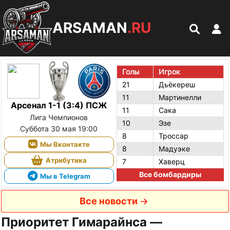
ARSAMAN
.RU
Голы
Игрок
21
Дьёкереш
11
Мартинелли
Арсенал 1-1 (3:4) ПСЖ
11
Сака
Лига Чемпионов
10
Эзе
Суббота 30 мая 19:00
8
Троссар
Мы Вконтакте
8
Мадуэке
Атрибутика
7
Хаверц
Все бомбардиры
Мы в Telegram
Все новости
Приоритет Гимарайнса —