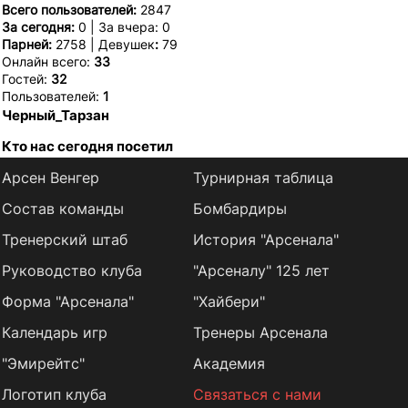
Всего пользователей:
2847
За сегодня:
0 | За вчера: 0
Парней:
2758 | Девушек
:
79
Онлайн всего:
33
Гостей:
32
Пользователей:
1
Черный_Тарзан
Кто нас сегодня посетил
Арсен Венгер
Турнирная таблица
Состав команды
Бомбардиры
Тренерский штаб
История "Арсенала"
Руководство клуба
"Арсеналу" 125 лет
Форма "Арсенала"
"Хайбери"
Календарь игр
Тренеры Арсенала
"Эмирейтс"
Академия
Логотип клуба
Связаться с нами