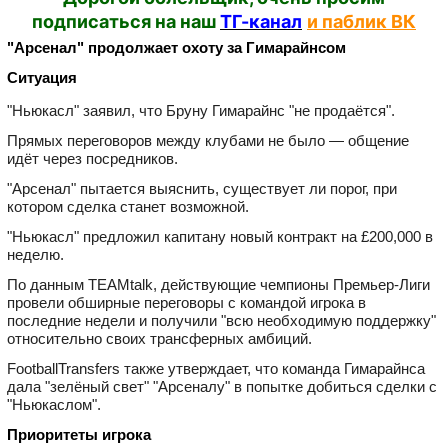
подписаться на наш
ТГ-канал
и паблик ВК
"Арсенал" продолжает охоту за Гимарайнсом
Ситуация
"Ньюкасл" заявил, что Бруну Гимарайнс "не продаётся".
Прямых переговоров между клубами не было — общение
идёт через посредников.
"Арсенал" пытается выяснить, существует ли порог, при
котором сделка станет возможной.
"Ньюкасл" предложил капитану новый контракт на £200,000 в
неделю.
По данным TEAMtalk, действующие чемпионы Премьер-Лиги
провели обширные переговоры с командой игрока в
последние недели и получили "всю необходимую поддержку"
относительно своих трансферных амбиций.
FootballTransfers также утверждает, что команда Гимарайнса
дала "зелёный свет" "Арсеналу" в попытке добиться сделки с
"Ньюкаслом".
Приоритеты игрока