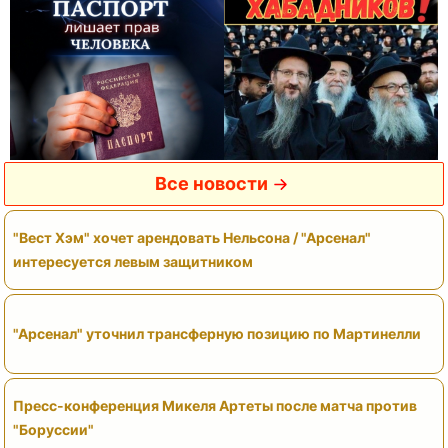
Все новости
"Вест Хэм" хочет арендовать Нельсона / "Арсенал"
интересуется левым защитником
"Арсенал" уточнил трансферную позицию по Мартинелли
Пресс-конференция Микеля Артеты после матча против
"Боруссии"