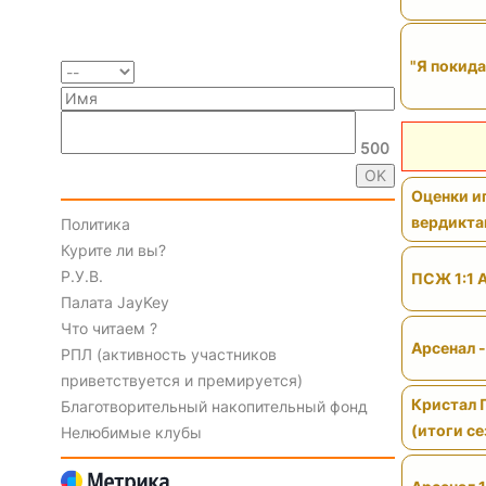
"Я покида
500
Оценки иг
вердикт
Политика
Курите ли вы?
Р.У.В.
ПСЖ 1:1 
Палата JayKey
Что читаем ?
Арсенал 
РПЛ (активность участников
приветствуется и премируется)
Кристал 
Благотворительный накопительный фонд
(итоги се
Нелюбимые клубы