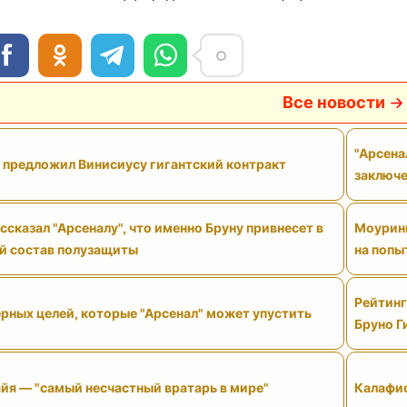
Все новости
"Арсена
" предложил Винисиусу гигантский контракт
заключе
сказал "Арсеналу", что именно Бруну привнесет в
Моуринь
й состав полузащиты
на попы
Рейтинг
рных целей, которые "Арсенал" может упустить
Бруно Г
йя — "самый несчастный вратарь в мире"
Калафио