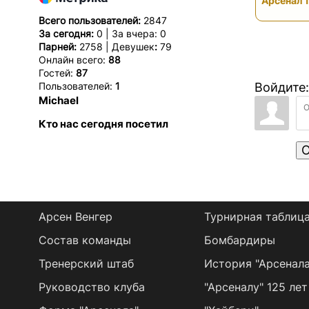
Арсенал 1
Всего пользователей:
2847
За сегодня:
0 | За вчера: 0
Парней:
2758 | Девушек
:
79
Онлайн всего:
88
Гостей:
87
Пользователей:
1
Войдите:
Michael
Кто нас сегодня посетил
О
Арсен Венгер
Турнирная таблиц
Состав команды
Бомбардиры
Тренерский штаб
История "Арсенала
Руководство клуба
"Арсеналу" 125 лет