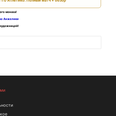
 1:0 Атлетико: Полный матч + обзор
ого монаха!
тво Анжелики
 художницей!
ами
ьности
кое