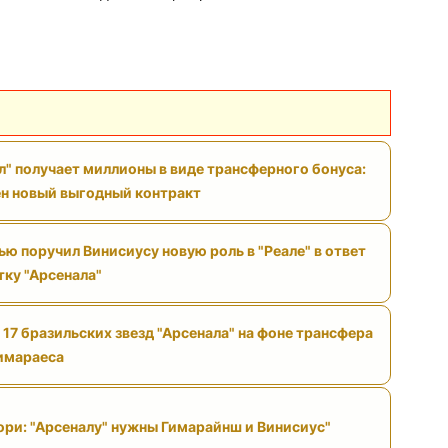
л" получает миллионы в виде трансферного бонуса:
н новый выгодный контракт
ю поручил Винисиусу новую роль в "Реале" в ответ
тку "Арсенала"
 17 бразильских звезд "Арсенала" на фоне трансфера
имараеса
ри: "Арсеналу" нужны Гимарайнш и Винисиус"