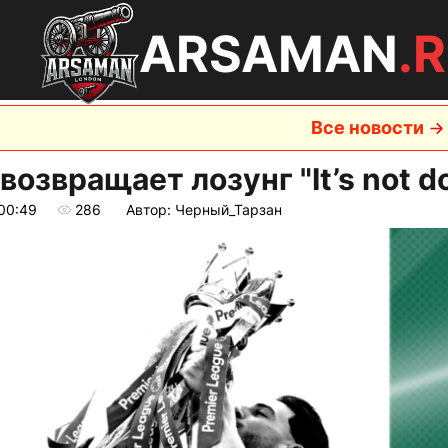
ARSAMAN
.
Все новости
возвращает лозунг "It’s not d
 00:49
286
Автор: Черный_Тарзан