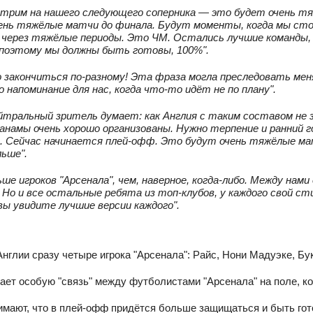
трим на нашего следующего соперника — это будет очень тя
чень тяжёлые матчи до финала. Будут моменты, когда мы сто
 через тяжёлые периоды. Это ЧМ. Остались лучшие команды, 
 поэтому мы должны быть готовы, 100%".
 закончиться по‑разному! Эта фраза могла преследовать меня 
 напоминание для нас, когда что‑то идёт не по плану".
йтральный зритель думает: как Англия с таким составом не 
анамы очень хорошо организованы. Нужно терпение и ранний г
ч. Сейчас начинается плей‑офф. Это будут очень тяжёлые ма
ьше".
ьше игроков "Арсенала", чем, наверное, когда‑либо. Между на
. Но и все остальные ребята из топ‑клубов, у каждого свой ст
ы увидите лучшие версии каждого".
Англии сразу четыре игрока "Арсенала": Райс, Нони Мадуэке, Бу
ает особую "связь" между футболистами "Арсенала" на поле, ко
имают, что в плей‑офф придётся больше защищаться и быть го