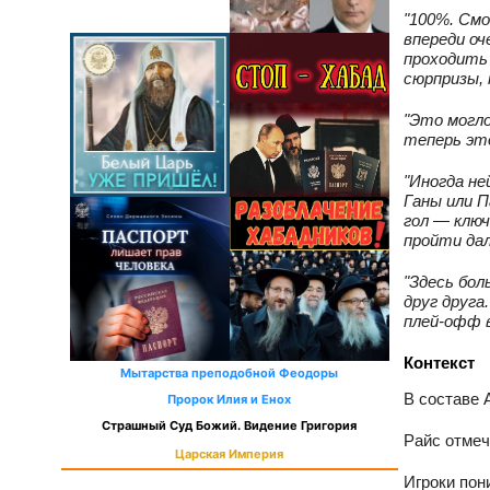
"100%. Смо
впереди о
проходить
сюрпризы,
"Это могло
теперь это
"Иногда не
Ганы или П
гол — клю
пройти дал
"Здесь бол
друг друга
плей‑офф в
Контекст
Мытарства преподобной Феодоры
В составе 
Пророк Илия и Енох
Страшный Суд Божий. Видение Григория
Райс отмеч
Царская Империя
Игроки пон