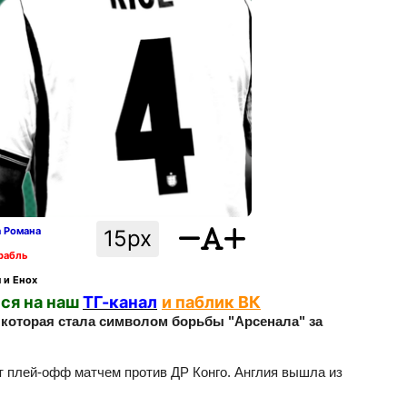
а Романа
15px
рабль
 и Енох
ся на наш
ТГ-канал
и паблик ВК
, которая стала символом борьбы "Арсенала" за
ет плей‑офф матчем против ДР Конго. Англия вышла из