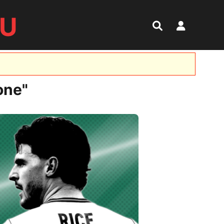
RU
one"