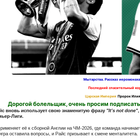
Мытарства. Рассказ иеромонах
Последний спасительный ко
Царская Империя
Пророк Илия
Дорогой болельщик, очень просим подписать
йс вновь использует свою знаменитую фразу
"It’s not done"
мьер‑Лиги.
применяет её к сборной Англии на ЧМ‑2026, где команда начина
 игра оставила вопросы, и Райс призывает к смене менталитета.