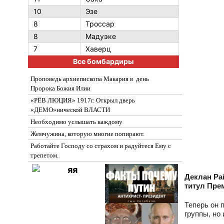
10
Эзе
8
Троссар
8
Мадуэке
7
Хаверц
Все бомбардиры
Проповедь архиепископа Макария в день
Пророка Божия Илии
«РЁВ ЛЮЦИЯ» 1917г. Открыл дверь
«ДЕМО»нической ВЛАСТИ
Необходимо услышать каждому
Жемчужина, которую многие попирают.
Работайте Господу со страхом и радуйтеся Ему с
трепетом.
Деклан Ра
титул Пре
Теперь он 
группы, но