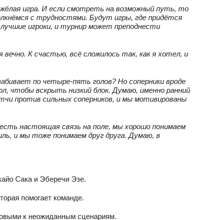
жёлая игра. И если смотреть на возможный путь, то
лкнёмся с трудностями. Будут игры, где придётся
лучшие игроки, и турнир может преподнести
вечно. К счастью, всё сложилось так, как я хотел, и
забивает по четыре‑пять голов? Но соперники вроде
ол, чтобы вскрыть низкий блок. Думаю, именно ранний
тчи против сильных соперников, и мы мотивированы
ми есть настоящая связь на поле, мы хорошо понимаем
иль, и мы тоже понимаем друг друга. Думаю, в
кайо Сака и Эберечи Эзе.
торая помогает команде.
товыми к неожиданным сценариям.