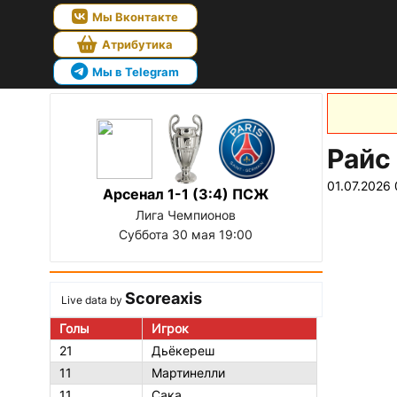
Мы Вконтакте
Атрибутика
Мы в Telegram
Райс 
01.07.2026
Арсенал 1-1 (3:4) ПСЖ
Лига Чемпионов
Суббота 30 мая 19:00
Scoreaxis
Live data by
Голы
Игрок
21
Дьёкереш
11
Мартинелли
11
Сака