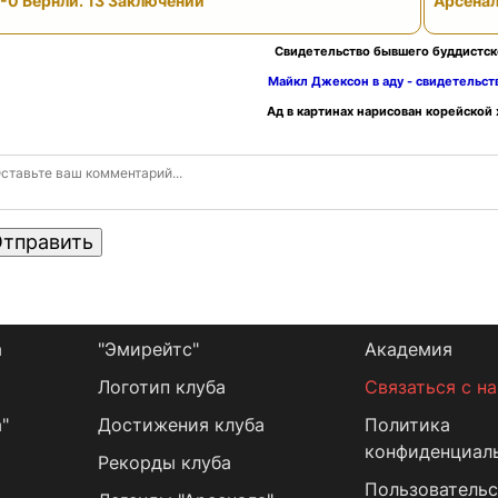
-0 Бернли. 13 Заключений
Арсенал
Свидетельство бывшего буддистск
Майкл Джексон в аду - свидетельс
Ад в картинах нарисован корейской
тправить
а
"Эмирейтс"
Академия
Логотип клуба
Связаться с н
"
Достижения клуба
Политика
конфиденциал
Рекорды клуба
Пользовательс