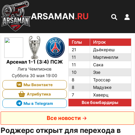
ARSAMAN
.RU
Голы
Игрок
21
Дьёкереш
11
Мартинелли
Арсенал 1-1 (3:4) ПСЖ
11
Сака
Лига Чемпионов
10
Эзе
Суббота 30 мая 19:00
8
Троссар
Мы Вконтакте
8
Мадуэке
Атрибутика
7
Хаверц
Все бомбардиры
Мы в Telegram
Все новости
Роджерс открыт для перехода в