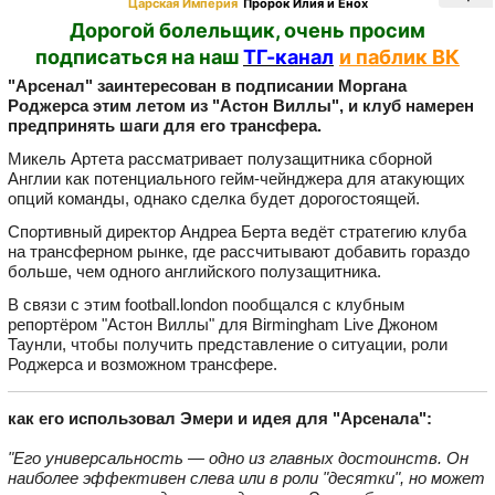
Царская Империя
Пророк Илия и Енох
Дорогой болельщик, очень просим
подписаться на наш
ТГ-канал
и паблик ВК
"Арсенал" заинтересован в подписании Моргана
Роджерса этим летом из "Астон Виллы", и клуб намерен
предпринять шаги для его трансфера.
Микель Артета рассматривает полузащитника сборной
Англии как потенциального гейм‑чейнджера для атакующих
опций команды, однако сделка будет дорогостоящей.
Спортивный директор Андреа Берта ведёт стратегию клуба
на трансферном рынке, где рассчитывают добавить гораздо
больше, чем одного английского полузащитника.
В связи с этим football.london пообщался с клубным
репортёром "Астон Виллы" для Birmingham Live Джоном
Таунли, чтобы получить представление о ситуации, роли
Роджерса и возможном трансфере.
как его использовал Эмери и идея для "Арсенала":
"Его универсальность — одно из главных достоинств. Он
наиболее эффективен слева или в роли "десятки", но может