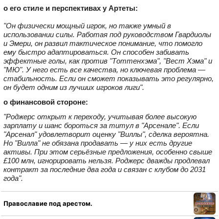
о его стиле и перспективах у Артеты:
"Он физически мощный игрок, но также умный в
использовании силы. Работая под руководством Гвардиолы
и Эмери, он развил тактическое понимание, что помогло
ему быстро адаптироваться. Он способен забивать
эффектные голы, как против "Тоттенхэма", "Вест Хэма" и
"МЮ". У него есть все качества, но ключевая проблема —
стабильность. Если он сможет показывать это регулярно,
он будет одним из лучших игроков лиги".
о финансовой стороне:
"Роджерс открыт к переходу, учитывая более высокую
зарплату и шанс бороться за титул в "Арсенале". Если
"Арсенал" удовлетворит оценку "Виллы", сделка вероятна.
Но "Вилла" не обязана продавать — у них есть другие
активы. При этом серьёзные предложения, особенно свыше
£100 млн, игнорировать нельзя. Роджерс дважды продлевал
контракт за последние два года и связан с клубом до 2031
года".
Православие под арестом.