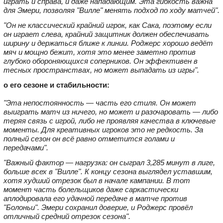
играть и справа, и даже нападающим. Эта гибкость важна
для Эмери, позволяя "Вилле" менять подход по ходу матчей".
"Он не классический крайний игрок, как Сака, поэтому если
он играет слева, крайний защитник должен обеспечивать
ширину и держаться ближе к линии. Роджерс хорошо ведёт
мяч и мощно бежит, хотя это менее заметно против
глубоко обороняющихся соперников. Он эффективен в
тесных пространствах, но может выпадать из игры".
о его сезоне и стабильности:
"Эта непостоянность — часть его стиля. Он может
выиграть матч из ничего, но может и разочаровать — либо
теряя связь с игрой, либо не проявляя качества в ключевые
моменты. Для креативных игроков это не редкость. За
полный сезон он всё равно отметится голами и
передачами".
"Важный фактор — нагрузка: он сыграл 3,285 минут в лиге,
больше всех в "Вилле". К концу сезона выглядел уставшим,
хотя худший отрезок был в начале кампании. В тот
момент часть болельщиков даже саркастически
аплодировала его удачной передаче в матче против
"Болоньи". Эмери сохранил доверие, и Роджерс провёл
отличный средний отрезок сезона".