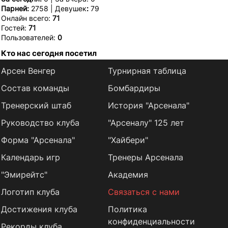
Парней:
2758 | Девушек
:
79
Онлайн всего:
71
Гостей:
71
Пользователей:
0
Кто нас сегодня посетил
Арсен Венгер
Турнирная таблица
Состав команды
Бомбардиры
Тренерский штаб
История "Арсенала"
Руководство клуба
"Арсеналу" 125 лет
Форма "Арсенала"
"Хайбери"
Календарь игр
Тренеры Арсенала
"Эмирейтс"
Академия
Логотип клуба
Связаться с нами
Достижения клуба
Политика
конфиденциальности
Рекорды клуба