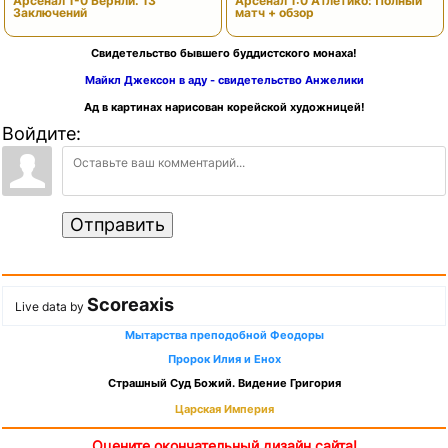
Арсенал 1-0 Бернли. 13
Арсенал 1:0 Атлетико: Полный
Заключений
матч + обзор
Свидетельство бывшего буддистского монаха!
Майкл Джексон в аду - свидетельство Анжелики
Ад в картинах нарисован корейской художницей!
Войдите:
Отправить
Scoreaxis
Live data by
Мытарства преподобной Феодоры
Пророк Илия и Енох
Страшный Суд Божий. Видение Григория
Царская Империя
Оцените окончательный дизайн сайта!