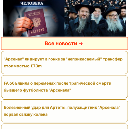
Все новости
"Арсенал" лидирует в гонке за "неприкасаемый" трансфер
стоимостью £73m
FA объявила о переменах после трагической смерти
бывшего футболиста "Арсенала"
Болезненный удар для Артеты: полузащитник "Арсенала"
порвал связку колена