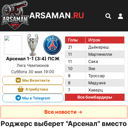
ARSAMAN
.RU
Голы
Игрок
21
Дьёкереш
11
Мартинелли
Арсенал 1-1 (3:4) ПСЖ
11
Сака
Лига Чемпионов
10
Эзе
Суббота 30 мая 19:00
8
Троссар
Мы Вконтакте
8
Мадуэке
Атрибутика
7
Хаверц
Все бомбардиры
Мы в Telegram
Все новости
Роджерс выберет "Арсенал" вместо