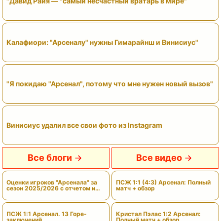
"Давид Райя — "самый несчастный вратарь в мире"
Калафиори: "Арсеналу" нужны Гимарайнш и Винисиус"
"Я покидаю "Арсенал", потому что мне нужен новый вызов"
Винисиус удалил все свои фото из Instagram
Все блоги
Все видео
Оценки игроков "Арсенала" за
ПСЖ 1:1 (4:3) Арсенал: Полный
сезон 2025/2026 с отчетом и
матч + обзор
вердиктами
ПСЖ 1:1 Арсенал. 13 Горе-
Кристал Пэлас 1:2 Арсенал:
заключений
Полный матч + обзор