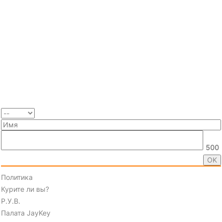
500
Политика
Курите ли вы?
Р.У.В.
Палата JayKey