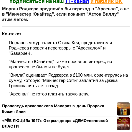
подписаться на наш
ТГ-канал
и паблик ВК
Морган Роджерс предпочёл бы переход в "Арсенал", а не
в "Манчестер Юнайтед", если покинет "Астон Виллу"
этим летом.
Контекст
По данным журналиста Стива Кея, представители
Роджерса провели переговоры с "Арсеналом" и
"Баварией".
"Манчестер Юнайтед" также проявлял интерес, но
прогресса не было и не будет.
"Вилла" оценивает Роджерса в £100 млн, ориентируясь на
сумму, которую "Манчестер Сити" заплатил за Джека
Грилиша пять лет назад.
"Арсенал" не готов платить такую цену.
Проповедь архиепископа Макария в день Пророка
Божия Илии
«РЁВ ЛЮЦИЯ» 1917г. Открыл дверь «ДЕМО»нической
ВЛАСТИ