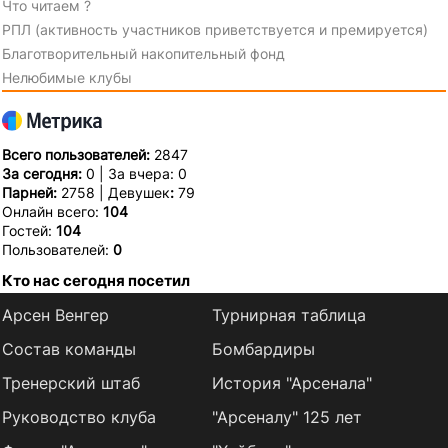
Что читаем ?
РПЛ (активность участников приветствуется и премируется)
Благотворительный накопительный фонд
Нелюбимые клубы
Всего пользователей:
2847
За сегодня:
0 | За вчера: 0
Парней:
2758 | Девушек
:
79
Онлайн всего:
104
Гостей:
104
Пользователей:
0
Кто нас сегодня посетил
Арсен Венгер
Турнирная таблица
Состав команды
Бомбардиры
Тренерский штаб
История "Арсенала"
Руководство клуба
"Арсеналу" 125 лет