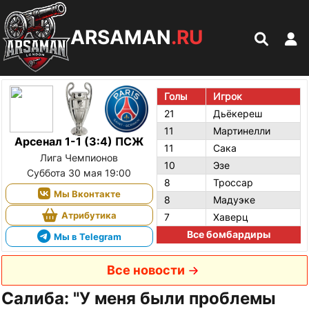
ARSAMAN
.RU
Голы
Игрок
21
Дьёкереш
11
Мартинелли
Арсенал 1-1 (3:4) ПСЖ
11
Сака
Лига Чемпионов
10
Эзе
Суббота 30 мая 19:00
8
Троссар
Мы Вконтакте
8
Мадуэке
Атрибутика
7
Хаверц
Все бомбардиры
Мы в Telegram
Все новости
Салиба: "У меня были проблемы