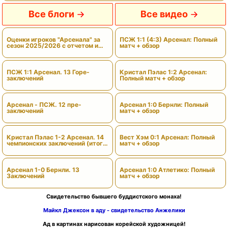
Все блоги
Все видео
Оценки игроков "Арсенала" за
ПСЖ 1:1 (4:3) Арсенал: Полный
сезон 2025/2026 с отчетом и
матч + обзор
вердиктами
ПСЖ 1:1 Арсенал. 13 Горе-
Кристал Пэлас 1:2 Арсенал:
заключений
Полный матч + обзор
Арсенал - ПСЖ. 12 пре-
Арсенал 1:0 Бернли: Полный
заключений
матч + обзор
Кристал Пэлас 1-2 Арсенал. 14
Вест Хэм 0:1 Арсенал: Полный
чемпионских заключений (итоги
матч + обзор
сезона)
Арсенал 1-0 Бернли. 13
Арсенал 1:0 Атлетико: Полный
Заключений
матч + обзор
Свидетельство бывшего буддистского монаха!
Майкл Джексон в аду - свидетельство Анжелики
Ад в картинах нарисован корейской художницей!