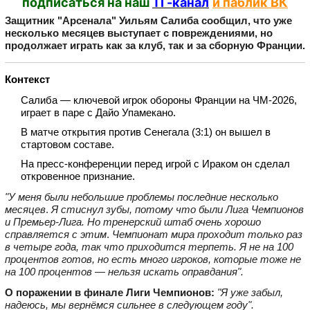
подписаться на наш
ТГ-канал
и паблик ВК
Защитник "Арсенала" Уильям Салиба сообщил, что уже
несколько месяцев выступает с повреждениями, но
продолжает играть как за клуб, так и за сборную Франции.
Контекст
Салиба — ключевой игрок обороны Франции на ЧМ‑2026,
играет в паре с Дайо Упамекано.
В матче открытия против Сенегала (3:1) он вышел в
стартовом составе.
На пресс‑конференции перед игрой с Ираком он сделал
откровенное признание.
"У меня были небольшие проблемы последние несколько
месяцев
.
Я стиснул зубы, потому что были Лига Чемпионов
и Премьер‑Лига. Но тренерский штаб очень хорошо
справляется с этим
.
Чемпионат мира проходит только раз
в четыре года, так что приходится терпеть. Я не на 100
процентов готов, но есть много игроков, которые тоже не
на 100 процентов — нельзя искать оправдания".
О поражении в финале Лиги Чемпионов:
"Я уже забыл,
надеюсь, мы вернёмся сильнее в следующем году".