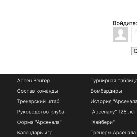
Войдите:
О
Арсен Венгер
Турнирная таблиц
Состав команды
Бомбардиры
Тренерский штаб
История "Арсенала
Руководство клуба
"Арсеналу" 125 лет
Форма "Арсенала"
"Хайбери"
Календарь игр
Тренеры Арсенала