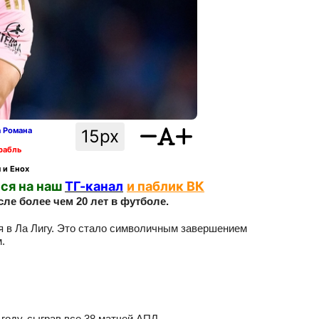
а Романа
15px
рабль
 и Енох
ся на наш
ТГ-канал
и паблик ВК
е более чем 20 лет в футболе.
ся в Ла Лигу. Это стало символичным завершением
.
году, сыграв все 38 матчей АПЛ.