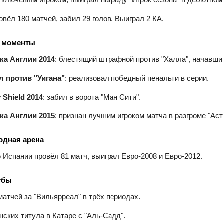
овёл 180 матчей, забил 29 голов. Выиграл 2 КА.
 моменты
ка Англии 2014
: блестящий штрафной против "Халла", начавши
 против "Уигана"
: реализовал победный пенальти в серии.
Shield 2014
: забил в ворота "Ман Сити".
ка Англии 2015
: признан лучшим игроком матча в разгроме "Аст
дная арена
 Испании провёл 81 матч, выиграл Евро‑2008 и Евро‑2012.
убы
матчей за "Вильярреал" в трёх периодах.
нских титула в Катаре с "Аль‑Садд".