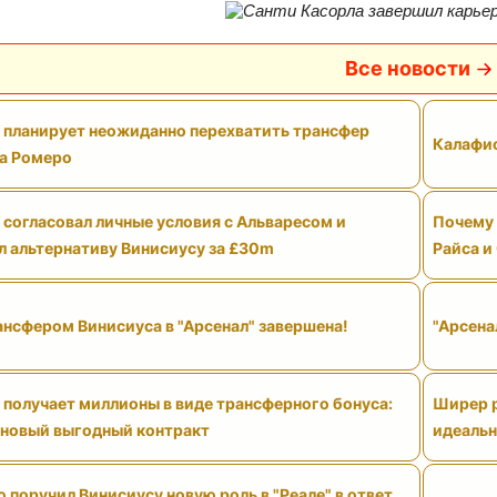
Все новости
" планирует неожиданно перехватить трансфер
Калафио
а Ромеро
 согласовал личные условия с Альваресом и
Почему 
л альтернативу Винисиусу за £30m
Райса и
ансфером Винисиуса в "Арсенал" завершена!
"Арсена
 получает миллионы в виде трансферного бонуса:
Ширер р
 новый выгодный контракт
идеальн
поручил Винисиусу новую роль в "Реале" в ответ