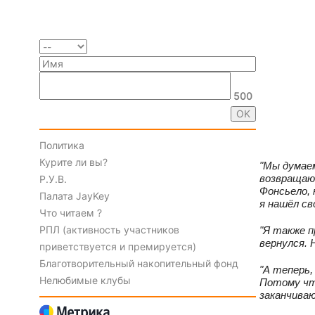
500
Политика
Курите ли вы?
"Мы думаем
возвращают
Р.У.В.
Фонсьело, 
Палата JayKey
я нашёл св
Что читаем ?
РПЛ (активность участников
"Я также п
вернулся. 
приветствуется и премируется)
Благотворительный накопительный фонд
"А теперь,
Нелюбимые клубы
Потому что
заканчиваю