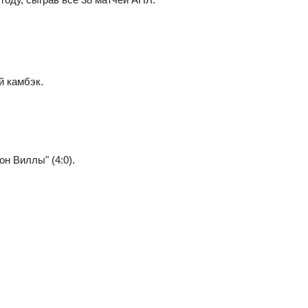
й камбэк.
он Виллы" (4:0).