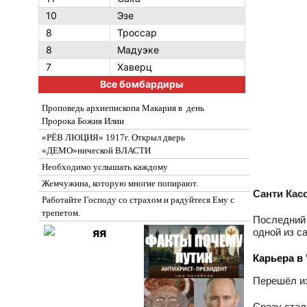
10
Эзе
8
Троссар
8
Мадуэке
7
Хаверц
Все бомбардиры
Проповедь архиепископа Макария в день
Пророка Божия Илии
«РЁВ ЛЮЦИЯ» 1917г. Открыл дверь
«ДЕМО»нической ВЛАСТИ
Необходимо услышать каждому
Жемчужина, которую многие попирают.
Санти Кас
Работайте Господу со страхом и радуйтеся Ему с
трепетом.
Последний 
одной из с
Карьера в
Перешёл из
Сразу стал