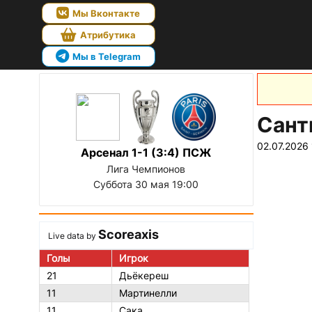
Мы Вконтакте
Атрибутика
Мы в Telegram
Сант
02.07.2026 
Арсенал 1-1 (3:4) ПСЖ
Лига Чемпионов
Суббота 30 мая 19:00
Scoreaxis
Live data by
Голы
Игрок
21
Дьёкереш
11
Мартинелли
11
Сака