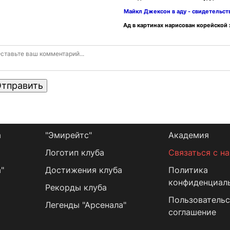
Майкл Джексон в аду - свидетельс
Ад в картинах нарисован корейской
тправить
а
"Эмирейтс"
Академия
Логотип клуба
Связаться с н
"
Достижения клуба
Политика
конфиденциал
Рекорды клуба
Пользовательс
Легенды "Арсенала"
соглашение