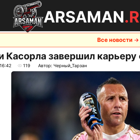
ARSAMAN
.
Все новости
и Касорла завершил карьеру
16:42
119
Автор: Черный_Тарзан