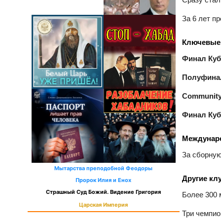
За 6 лет пр
Ключевые
Финал Куб
Полуфинал
Community 
Финал Куб
Междунаро
За сборную
Мытарства преподобной Феодоры
Другие кл
Пророк Илия и Енох
Страшный Суд Божий. Видение Григория
Более 300 
Царская Империя
Три чемпио