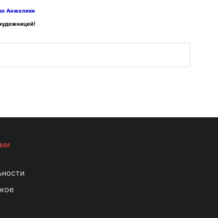
тво Анжелики
 художницей!
ами
ьности
кое