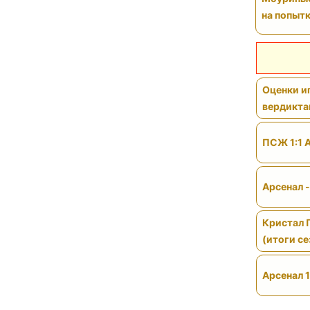
на попытк
Оценки иг
вердикт
ПСЖ 1:1 
Арсенал 
Кристал 
(итоги се
Арсенал 1