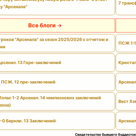
7 транс
у "Арсенала"
Все блоги
роков "Арсенала" за сезон 2025/2026 с отчетом и
ПСЖ 1:1
ами
Арсенал. 13 Горе-заключений
Кристал
- ПСЖ. 12 пре-заключений
Арсенал
Пэлас 1-2 Арсенал. 14 чемпионских заключений
Вест Хэ
зона)
-0 Бернли. 13 Заключений
Арсенал
Свидетельство бывшего буддистск