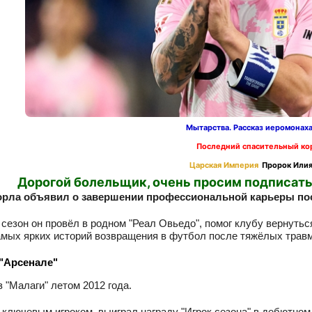
Мытарства. Рассказ иеромонах
Последний спасительный ко
Царская Империя
Пророк Илия
Дорогой болельщик, очень просим подписать
орла объявил о завершении профессиональной карьеры посл
сезон он провёл в родном "Реал Овьедо", помог клубу вернуть
амых ярких историй возвращения в футбол после тяжёлых травм
 "Арсенале"
 "Малаги" летом 2012 года.
 ключевым игроком, выиграл награду "Игрок сезона" в дебютном 