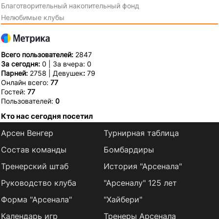
Благотворительный накопительный фонд
Нелюбимые клубы
Всего пользователей:
2847
За сегодня:
0 | За вчера: 0
Парней:
2758 | Девушек
:
79
Онлайн всего:
77
Гостей:
77
Пользователей:
0
Кто нас сегодня посетил
Арсен Венгер
Турнирная таблица
Состав команды
Бомбардиры
Тренерский штаб
История "Арсенала"
Руководство клуба
"Арсеналу" 125 лет
Форма "Арсенала"
"Хайбери"
Календарь игр
Тренеры Арсенала