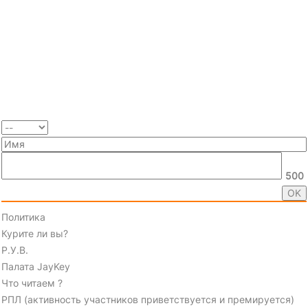
500
Политика
Курите ли вы?
Р.У.В.
Палата JayKey
Что читаем ?
РПЛ (активность участников приветствуется и премируется)