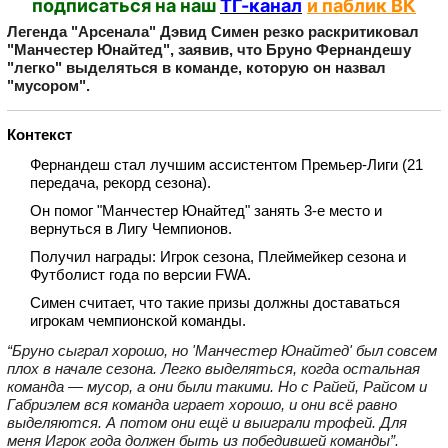
подписаться на наш
ТГ-канал
и паблик ВК
Легенда "Арсенала" Дэвид Симен резко раскритиковал
"Манчестер Юнайтед", заявив, что Бруно Фернандешу
"легко" выделяться в команде, которую он назвал
"мусором".
Контекст
Фернандеш стал лучшим ассистентом Премьер‑Лиги (21
передача, рекорд сезона).
Он помог "Манчестер Юнайтед" занять 3‑е место и
вернуться в Лигу Чемпионов.
Получил награды: Игрок сезона, Плеймейкер сезона и
Футболист года по версии FWA.
Симен считает, что такие призы должны доставаться
игрокам чемпионской команды.
“Бруно сыграл хорошо, но 'Манчестер Юнайтед' был совсем
плох в начале сезона. Легко выделяться, когда остальная
команда — мусор, а они были такими. Но с Райей, Райсом и
Габриэлем вся команда играет хорошо, и они всё равно
выделяются. А потом они ещё и выиграли трофей. Для
меня Игрок года должен быть из победившей команды”.