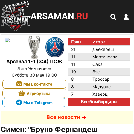
ARSAMAN
.RU
Голы
Игрок
21
Дьёкереш
11
Мартинелли
Арсенал 1-1 (3:4) ПСЖ
11
Сака
Лига Чемпионов
10
Эзе
Суббота 30 мая 19:00
8
Троссар
Мы Вконтакте
8
Мадуэке
Атрибутика
7
Хаверц
Все бомбардиры
Мы в Telegram
Все новости
Симен: "Бруно Фернандеш