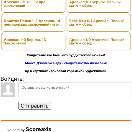
Арсенал - ПСЖ. 12 пре-
Арсенал 1:0 Бернли: Полный
заключений
матч + обзор
Кристал Пэлас 1-2 Арсенал. 14
Вест Хэм 0:1 Арсенал: Полный
чемпионских заключений (итоги
матч + обзор
сезона)
Арсенал 1-0 Бернли. 13
Арсенал 1:0 Атлетико: Полный
Заключений
матч + обзор
Свидетельство бывшего буддистского монаха!
Майкл Джексон в аду - свидетельство Анжелики
Ад в картинах нарисован корейской художницей!
Войдите:
Отправить
Scoreaxis
Live data by