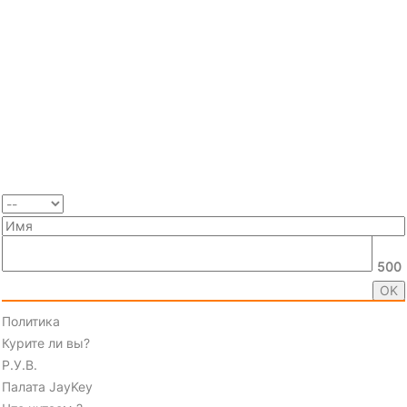
500
Политика
Курите ли вы?
Р.У.В.
Палата JayKey