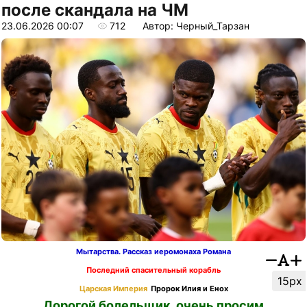
после скандала на ЧМ
23.06.2026 00:07
712
Автор: Черный_Тарзан
Мытарства. Рассказ иеромонаха Романа
Последний спасительный корабль
15px
Царская Империя
Пророк Илия и Енох
Дорогой болельщик, очень просим