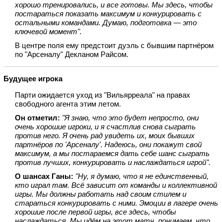
хорошо тренировались, и все готовы. Мы здесь, чтобы
постараться показать максимум и конкурировать с
остальными командами. Думаю, подготовка — это
ключевой момент".
В центре поля ему предстоит дуэль с бывшим партнёром
по "Арсеналу" Декланом Райсом.
Будущее игрока
Парти ожидается уход из "Вильярреала" на правах
свободного агента этим летом.
Он отметил:
"Я знаю, что это будет непросто, они
очень хорошие игроки, и я счастлив снова сыграть
против него. Я очень рад увидеть их, моих бывших
партнёров по 'Арсеналу'. Надеюсь, они покажут свой
максимум, а мы постараемся дать себе шанс сыграть
против лучших, конкурировать и наслаждаться игрой".
О шансах Ганы:
"Ну, я думаю, что я не единственный,
кто играл там. Всё зависит от команды и коллективной
игры. Мы должны работать над своим стилем и
стараться конкурировать с ними. Эмоции в лагере очень
хорошие после первой игры, все здесь, чтобы
наслаждаться. Мы идём на этот матч, понимаем, что