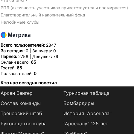
Что читаем ?
РПЛ (активность участников приветствуется и премируется)
Благотворительный накопительный фонд
Нелюбимые клубы
Всего пользователей:
2847
За сегодня:
0 | За вчера: 0
Парней:
2758 | Девушек
:
79
Онлайн всего:
65
Гостей:
65
Пользователей:
0
Кто нас сегодня посетил
Арсен Венгер
Турнирная таблица
Состав команды
Бомбардиры
Тренерский штаб
История "Арсенала"
Руководство клуба
"Арсеналу" 125 лет
Форма "Арсенала"
"Хайбери"