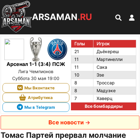
ARSAMAN
.RU
Голы
Игрок
21
Дьёкереш
11
Мартинелли
Арсенал 1-1 (3:4) ПСЖ
11
Сака
Лига Чемпионов
10
Эзе
Суббота 30 мая 19:00
8
Троссар
Мы Вконтакте
8
Мадуэке
Атрибутика
7
Хаверц
Все бомбардиры
Мы в Telegram
Все новости
Томас Партей прервал молчание