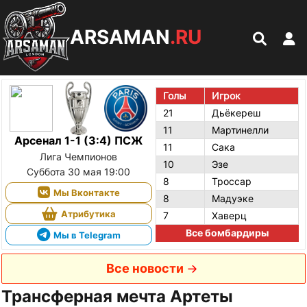
ARSAMAN
.RU
Голы
Игрок
21
Дьёкереш
11
Мартинелли
Арсенал 1-1 (3:4) ПСЖ
11
Сака
Лига Чемпионов
10
Эзе
Суббота 30 мая 19:00
8
Троссар
Мы Вконтакте
8
Мадуэке
Атрибутика
7
Хаверц
Все бомбардиры
Мы в Telegram
Все новости
Трансферная мечта Артеты