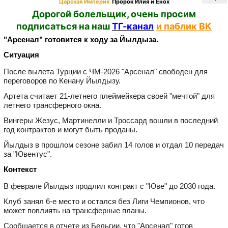
Царская Империя
Пророк Илия и Енох
Дорогой болельщик, очень просим
подписаться на наш
ТГ-канал
и паблик ВК
"Арсенал" готовится к ходу за Йылдыза.
Ситуация
После вылета Турции с ЧМ‑2026 "Арсенал" свободен для
переговоров по Кенану Йылдызу.
Артета считает 21‑летнего плеймейкера своей "мечтой" для
летнего трансферного окна.
Вингеры Жезус, Мартинелли и Троссард вошли в последний
год контрактов и могут быть проданы.
Йылдыз в прошлом сезоне забил 14 голов и отдал 10 передач
за "Ювентус".
Контекст
В феврале Йылдыз продлил контракт с "Юве" до 2030 года.
Клуб занял 6‑е место и остался без Лиги Чемпионов, что
может повлиять на трансферные планы.
Сообщается в отчете из Бельгии, что "Арсенал" готов