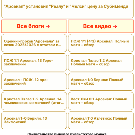
"Арсенал" установил "Реалу" и "Челси" цену за Субименди
Все блоги
Все видео
Оценки игроков "Арсенала" за
ПСЖ 1:1 (4:3) Арсенал: Полный
сезон 2025/2026 с отчетом и
матч + обзор
вердиктами
ПСЖ 1:1 Арсенал. 13 Горе-
Кристал Пэлас 1:2 Арсенал:
заключений
Полный матч + обзор
Арсенал - ПСЖ. 12 пре-
Арсенал 1:0 Бернли: Полный
заключений
матч + обзор
Кристал Пэлас 1-2 Арсенал. 14
Вест Хэм 0:1 Арсенал: Полный
чемпионских заключений (итоги
матч + обзор
сезона)
Арсенал 1-0 Бернли. 13
Арсенал 1:0 Атлетико: Полный
Заключений
матч + обзор
Свидетельство бывшего буддистского монаха!