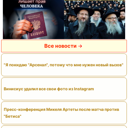
Все новости
"Я покидаю "Арсенал", потому что мне нужен новый вызов"
Винисиус удалил все свои фото из Instagram
Пресс-конференция Микеля Артеты после матча против
"Бетиса"