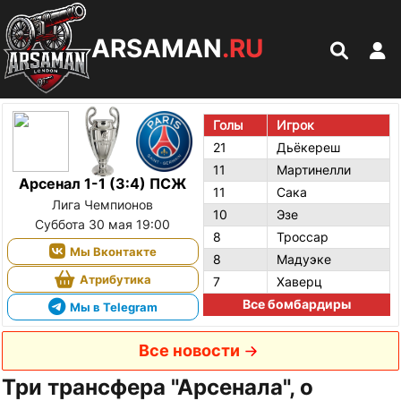
ARSAMAN
.RU
Голы
Игрок
21
Дьёкереш
11
Мартинелли
Арсенал 1-1 (3:4) ПСЖ
11
Сака
Лига Чемпионов
10
Эзе
Суббота 30 мая 19:00
8
Троссар
Мы Вконтакте
8
Мадуэке
Атрибутика
7
Хаверц
Все бомбардиры
Мы в Telegram
Все новости
Три трансфера "Арсенала", о