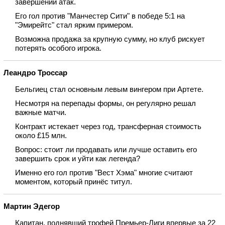
завершении атак.
Его гол против "Манчестер Сити" в победе 5:1 на
"Эмирейтс" стал ярким примером.
Возможна продажа за крупную сумму, но клуб рискует
потерять особого игрока.
Леандро Троссар
Бельгиец стал основным левым вингером при Артете.
Несмотря на перепады формы, он регулярно решал
важные матчи.
Контракт истекает через год, трансферная стоимость
около £15 млн.
Вопрос: стоит ли продавать или лучше оставить его
завершить срок и уйти как легенда?
Именно его гол против "Вест Хэма" многие считают
моментом, который принёс титул.
Мартин Эдегор
Капитан, поднявший трофей Премьер‑Лиги впервые за 22