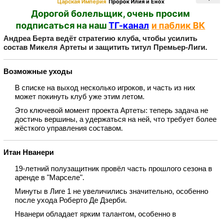
Царская Империя
Пророк Илия и Енох
Дорогой болельщик, очень просим
подписаться на наш
ТГ-канал
и паблик ВК
Андреа Берта ведёт стратегию клуба, чтобы усилить
состав Микеля Артеты и защитить титул Премьер‑Лиги.
Возможные уходы
В списке на выход несколько игроков, и часть из них
может покинуть клуб уже этим летом.
Это ключевой момент проекта Артеты: теперь задача не
достичь вершины, а удержаться на ней, что требует более
жёсткого управления составом.
Итан Нванери
19‑летний полузащитник провёл часть прошлого сезона в
аренде в "Марселе".
Минуты в Лиге 1 не увеличились значительно, особенно
после ухода Роберто Де Дзерби.
Нванери обладает ярким талантом, особенно в