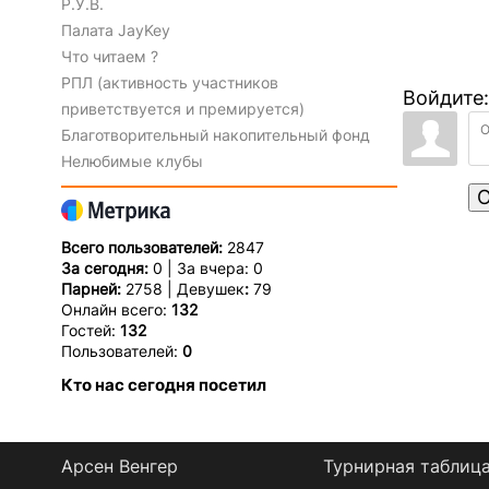
Р.У.В.
Палата JayKey
Что читаем ?
РПЛ (активность участников
Войдите:
приветствуется и премируется)
Благотворительный накопительный фонд
Нелюбимые клубы
О
Всего пользователей:
2847
За сегодня:
0 | За вчера: 0
Парней:
2758 | Девушек
:
79
Онлайн всего:
132
Гостей:
132
Пользователей:
0
Кто нас сегодня посетил
Арсен Венгер
Турнирная таблиц