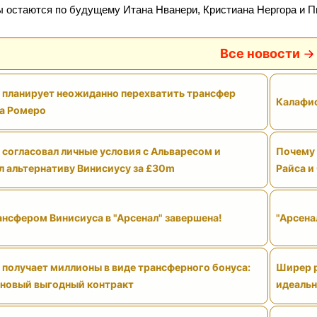
 остаются по будущему Итана Нванери, Кристиана Нергора и П
Все новости
" планирует неожиданно перехватить трансфер
Калафио
а Ромеро
 согласовал личные условия с Альваресом и
Почему 
л альтернативу Винисиусу за £30m
Райса и
ансфером Винисиуса в "Арсенал" завершена!
"Арсена
 получает миллионы в виде трансферного бонуса:
Ширер р
 новый выгодный контракт
идеальн