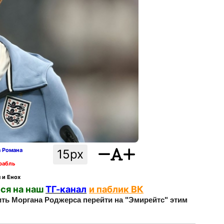
а Романа
15px
рабль
 и Енох
ся на наш
ТГ-канал
и паблик ВК
ить Моргана Роджерса перейти на "Эмирейтс" этим