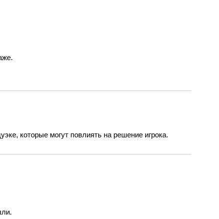
аже.
уэке, которые могут повлиять на решение игрока.
лли.