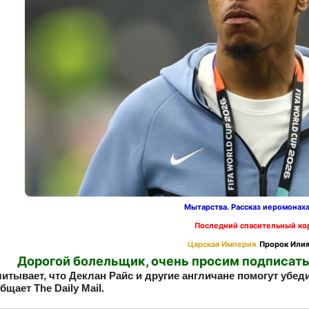
Мытарства. Рассказ иеромонах
Последний спасительный ко
Царская Империя
Пророк Илия
Дорогой болельщик, очень просим подписать
читывает, что Деклан Райс и другие англичане помогут убед
бщает The Daily Mail.