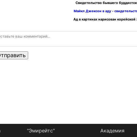
Свидетельство бывшего буддистск
Майкл Джексон в аду - свидетельс
Ад в картинах нарисован корейской
тправить
а
"Эмирейтс"
Академия