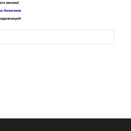
ого монаха!
тво Анжелики
 художницей!