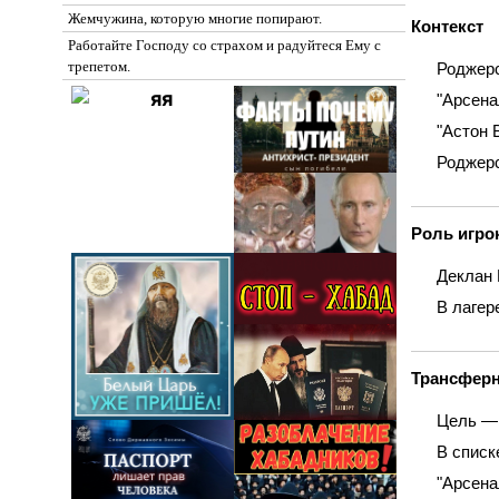
Жемчужина, которую многие попирают.
Контекст
Работайте Господу со страхом и радуйтеся Ему с
трепетом.
Роджерс
"Арсена
"Астон 
Роджерс
Роль игро
Деклан 
В лагер
Трансфер
Цель — 
В списк
"Арсена