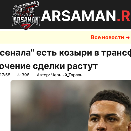
ARSAMAN
.
Все новости
рсенала" есть козыри в тран
ючение сделки растут
17:55
396
Автор: Черный_Тарзан