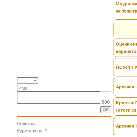
Моуринью 
на попытк
Оценки иг
вердикт
ПСЖ 1:1 
Арсенал 
500
Кристал 
(итоги се
Политика
Арсенал 1
Курите ли вы?