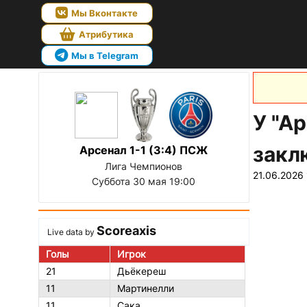
Мы Вконтакте
Атрибутика
Мы в Telegram
У "А
закл
Арсенал 1-1 (3:4) ПСЖ
Лига Чемпионов
21.06.2026 
Суббота 30 мая 19:00
Scoreaxis
Live data by
Голы
Игрок
21
Дьёкереш
11
Мартинелли
11
Сака