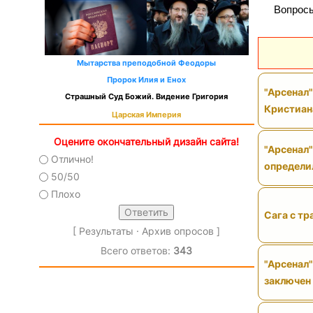
Вопросы
Мытарства преподобной Феодоры
Пророк Илия и Енох
"Арсенал
Страшный Суд Божий. Видение Григория
Кристиан
Царская Империя
Оцените окончательный дизайн сайта!
"Арсенал"
Отлично!
определи
50/50
Плохо
Сага с тр
[
Результаты
·
Архив опросов
]
Всего ответов:
343
"Арсенал"
заключен