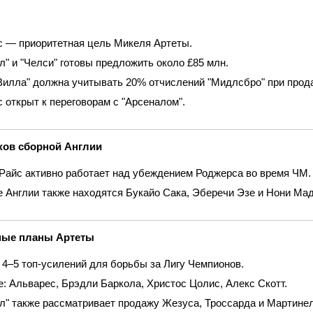
 — приоритетная цель Микеля Артеты.
л" и "Челси" готовы предложить около £85 млн.
Вилла" должна учитывать 20% отчислений "Мидлсбро" при прод
 открыт к переговорам с "Арсеналом".
ков сборной Англии
Райс активно работает над убеждением Роджерса во время ЧМ.
е Англии также находятся Букайо Сака, Эберечи Эзе и Нони Мад
ные планы Артеты
4–5 топ‑усилений для борьбы за Лигу Чемпионов.
е: Альварес, Брэдли Баркола, Христос Цолис, Алекс Скотт.
л" также рассматривает продажу Жезуса, Троссарда и Мартине