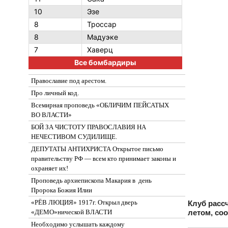
10
Эзе
8
Троссар
8
Мадуэке
7
Хаверц
Все бомбардиры
Православие под арестом.
Про личный код.
Всемирная проповедь «ОБЛИЧИМ ПЕЙСАТЫХ
ВО ВЛАСТИ»
БОЙ ЗА ЧИСТОТУ ПРАВОСЛАВИЯ НА
НЕЧЕСТИВОМ СУДИЛИЩЕ.
ДЕПУТАТЫ АНТИХРИСТА Открытое письмо
правительству РФ — всем кто принимает законы и
охраняет их!
Проповедь архиепископа Макария в день
Пророка Божия Илии
«РЁВ ЛЮЦИЯ» 1917г. Открыл дверь
Клуб расс
летом, соо
«ДЕМО»нической ВЛАСТИ
Необходимо услышать каждому