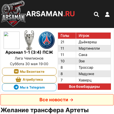
ARSAMAN
.RU
Голы
Игрок
21
Дьёкереш
11
Мартинелли
Арсенал 1-1 (3:4) ПСЖ
11
Сака
Лига Чемпионов
10
Эзе
Суббота 30 мая 19:00
8
Троссар
Мы Вконтакте
8
Мадуэке
Атрибутика
7
Хаверц
Все бомбардиры
Мы в Telegram
Все новости
Желание трансфера Артеты