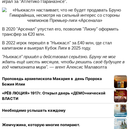
играл за "Атлетико Паранаэнсе".
В 2020 "Арсенал" упустил его, позволив "Лиону" оформить
трансфер за €20 млн.
В 2022 игрок перешёл в "Ньюкасл" за £40 млн, где стал
капитаном и выиграл Кубок Лиги в 2025 году.
"Ньюкасл" пришёл и действовал серьёзно. Бруну не мог
ждать ещё шесть месяцев, чтобы решить своё будущее в
год чемпионата мира".
— агент Алексис Малаволта
Проповедь архиепископа Макария в день Пророка
Божия Илии
«РЁВ ЛЮЦИЯ» 1917г. Открыл дверь «ДЕМО»нической
ВЛАСТИ
Необходимо услышать каждому
Жемчужина, которую многие попирают.