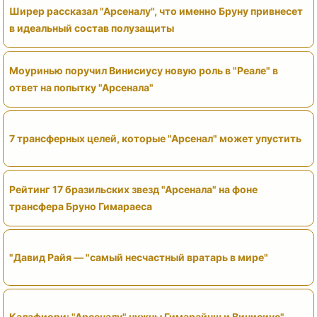
Ширер рассказал "Арсеналу", что именно Бруну привнесет
в идеальный состав полузащиты
Моуринью поручил Винисиусу новую роль в "Реале" в
ответ на попытку "Арсенала"
7 трансферных целей, которые "Арсенал" может упустить
Рейтинг 17 бразильских звезд "Арсенала" на фоне
трансфера Бруно Гимараеса
"Давид Райя — "самый несчастный вратарь в мире"
Калафиори: "Арсеналу" нужны Гимарайнш и Винисиус"