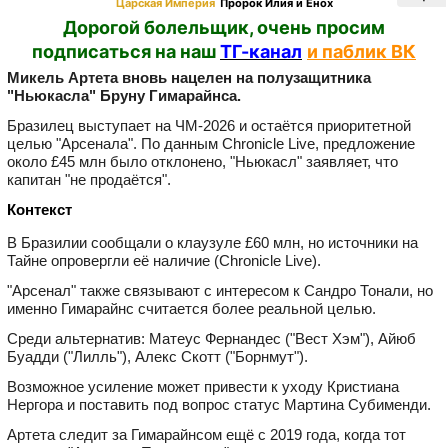
Царская Империя
Пророк Илия и Енох
Дорогой болельщик, очень просим
подписаться на наш
ТГ-канал
и паблик ВК
Микель Артета вновь нацелен на полузащитника
"Ньюкасла" Бруну Гимарайнса.
Бразилец выступает на ЧМ‑2026 и остаётся приоритетной
целью "Арсенала". По данным Chronicle Live, предложение
около £45 млн было отклонено, "Ньюкасл" заявляет, что
капитан "не продаётся".
Контекст
В Бразилии сообщали о клаузуле £60 млн, но источники на
Тайне опровергли её наличие (Chronicle Live).
"Арсенал" также связывают с интересом к Сандро Тонали, но
именно Гимарайнс считается более реальной целью.
Среди альтернатив: Матеус Фернандес ("Вест Хэм"), Айюб
Буадди ("Лилль"), Алекс Скотт ("Борнмут").
Возможное усиление может привести к уходу Кристиана
Нергора и поставить под вопрос статус Мартина Субименди.
Артета следит за Гимарайнсом ещё с 2019 года, когда тот