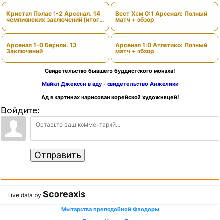
Кристал Пэлас 1-2 Арсенал. 14
Вест Хэм 0:1 Арсенал: Полный
чемпионских заключений (итоги
матч + обзор
сезона)
Арсенал 1-0 Бернли. 13
Арсенал 1:0 Атлетико: Полный
Заключений
матч + обзор
Свидетельство бывшего буддистского монаха!
Майкл Джексон в аду - свидетельство Анжелики
Ад в картинах нарисован корейской художницей!
Войдите:
Отправить
Scoreaxis
Live data by
Мытарства преподобной Феодоры