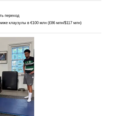
ть переход
иже клаузулы в €100 млн (£86 млн/$117 млн)