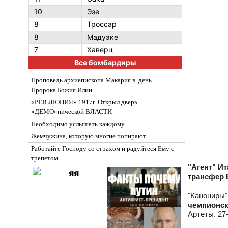
10
Эзе
8
Троссар
8
Мадуэке
7
Хаверц
Все бомбардиры
Проповедь архиепископа Макария в день
Пророка Божия Илии
«РЁВ ЛЮЦИЯ» 1917г. Открыл дверь
«ДЕМО»нической ВЛАСТИ
Необходимо услышать каждому
Жемчужина, которую многие попирают.
Работайте Господу со страхом и радуйтеся Ему с
трепетом.
"Агент" И
трансфер 
"Канониры
чемпионск
Артеты. 27