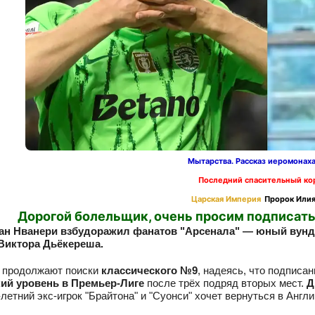
Мытарства. Рассказ иеромонах
Последний спасительный ко
Царская Империя
Пророк Илия
Дорогой болельщик, очень просим подписать
тан Нванери взбудоражил фанатов "Арсенала" — юный вунд
Виктора Дьёкереша.
" продолжают поиски
классического №9
, надеясь, что подписа
ий уровень в Премьер-Лиге
после трёх подряд вторых мест.
Д
-летний экс-игрок "Брайтона" и "Суонси" хочет вернуться в Англ