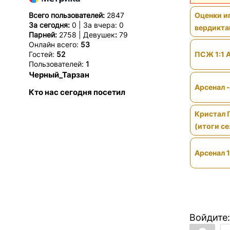
Всего пользователей:
2847
Оценки иг
За сегодня:
0 | За вчера: 0
вердикт
Парней:
2758 | Девушек
:
79
Онлайн всего:
53
Гостей:
52
ПСЖ 1:1 
Пользователей:
1
Черный_Тарзан
Арсенал 
Кто нас сегодня посетил
Кристал 
(итоги се
Арсенал 1
Войдите: