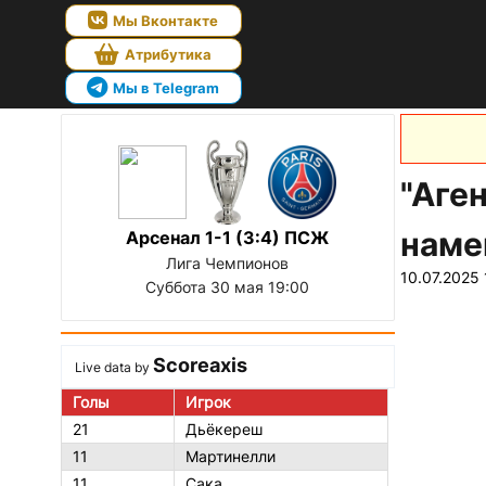
Мы Вконтакте
Атрибутика
Мы в Telegram
"Аге
наме
Арсенал 1-1 (3:4) ПСЖ
Лига Чемпионов
10.07.2025 
Суббота 30 мая 19:00
Scoreaxis
Live data by
Голы
Игрок
21
Дьёкереш
11
Мартинелли
11
Сака