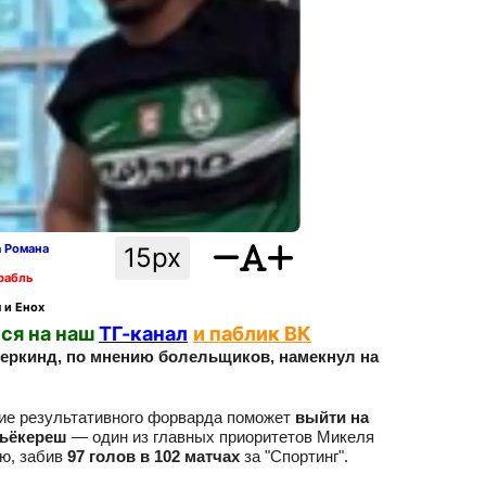
а Романа
15px
рабль
 и Енох
ся на наш
ТГ-канал
и паблик ВК
еркинд, по мнению болельщиков, намекнул на
ние результативного форварда поможет
выйти на
ьёкереш
— один из главных приоритетов Микеля
ию, забив
97 голов в 102 матчах
за "Спортинг".