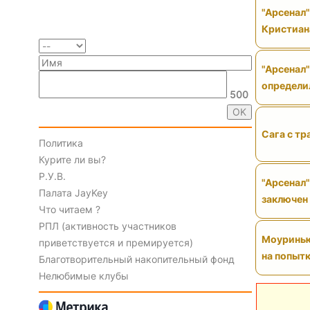
"Арсенал
Кристиан
"Арсенал"
определи
500
Сага с тр
Политика
Курите ли вы?
Р.У.В.
"Арсенал"
Палата JayKey
заключен
Что читаем ?
РПЛ (активность участников
Моуринью 
приветствуется и премируется)
на попытк
Благотворительный накопительный фонд
Нелюбимые клубы