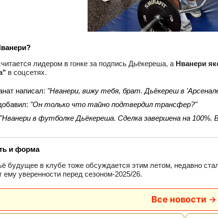
Нванери?
считается лидером в гонке за подпись Дьёкереша, а
Нванери як
а"
в соцсетях.
анат написал:
"Нванери, вижу тебя, брат. Дьёкереш в 'Арсенал
добавил:
"Он только что тайно подтвердил трансфер?"
"Нванери в футболке Дьёкереша. Сделка завершена на 100%. В
ть и форма
ьё будущее в клубе тоже обсуждается этим летом, недавно ста
т ему уверенности перед сезоном-2025/26.
Все новости