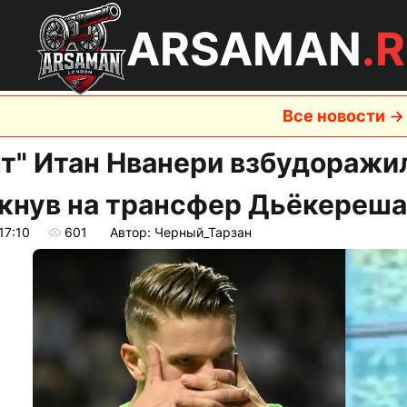
ARSAMAN
.
Все новости
нт" Итан Нванери взбудоражил
кнув на трансфер Дьёкереша
17:10
601
Автор: Черный_Тарзан