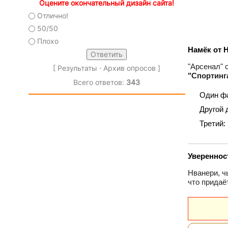
Оцените окончательный дизайн сайта!
Отлично!
50/50
Плохо
Намёк от 
"Арсенал" 
[
Результаты
·
Архив опросов
]
"Спортинг
Всего ответов:
343
Один ф
Другой 
Третий:
Увереннос
Нванери, ч
что придаё