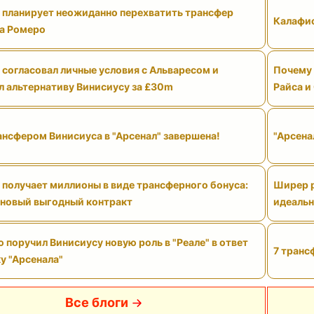
" планирует неожиданно перехватить трансфер
Калафио
а Ромеро
 согласовал личные условия с Альваресом и
Почему 
л альтернативу Винисиусу за £30m
Райса и
ансфером Винисиуса в "Арсенал" завершена!
"Арсена
 получает миллионы в виде трансферного бонуса:
Ширер р
 новый выгодный контракт
идеальн
поручил Винисиусу новую роль в "Реале" в ответ
7 транс
у "Арсенала"
Все блоги