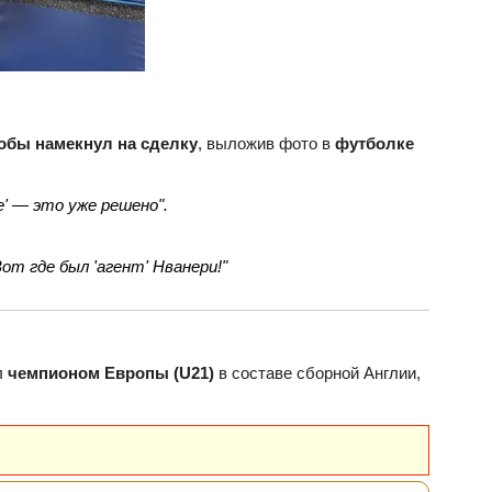
обы намекнул на сделку
, выложив фото в
футболке
е' — это уже решено".
от где был 'агент' Нванери!"
л
чемпионом Европы (U21)
в составе сборной Англии,