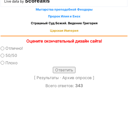
Scoreaxis
Live data by
Мытарства преподобной Феодоры
Пророк Илия и Енох
Страшный Суд Божий. Видение Григория
Царская Империя
Оцените окончательный дизайн сайта!
Отлично!
50/50
Плохо
[
Результаты
·
Архив опросов
]
Всего ответов:
343