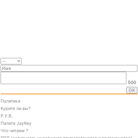
500
Политика
Курите ли вы?
Р.У.В.
Палата JayKey
Что читаем ?
РПЛ (активность участников приветствуется и премируется)