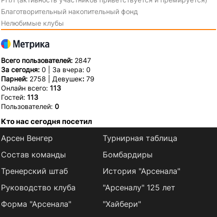
Благотворительный накопительный фонд
Нелюбимые клубы
Всего пользователей:
2847
За сегодня:
0 | За вчера: 0
Парней:
2758 | Девушек
:
79
Онлайн всего:
113
Гостей:
113
Пользователей:
0
Кто нас сегодня посетил
Арсен Венгер
Турнирная таблица
Состав команды
Бомбардиры
Тренерский штаб
История "Арсенала"
Руководство клуба
"Арсеналу" 125 лет
Форма "Арсенала"
"Хайбери"