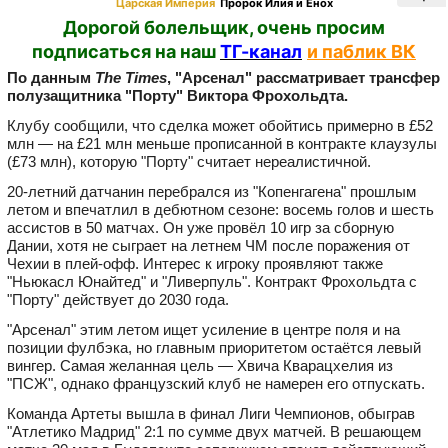
Царская Империя
Пророк Илия и Енох
Дорогой болельщик, очень просим
подписаться на наш
ТГ-канал
и паблик ВК
По данным
The Times
, "Арсенал" рассматривает трансфер
полузащитника "Порту" Виктора
Фрохольдта
.
Клубу сообщили, что сделка может обойтись примерно в £52
млн — на £21 млн меньше прописанной в контракте клаузулы
(£73 млн), которую "Порту" считает нереалистичной.
20‑летний датчанин перебрался из "Копенгагена" прошлым
летом и впечатлил в дебютном сезоне: восемь голов и шесть
ассистов в 50 матчах. Он уже провёл 10 игр за сборную
Дании, хотя не сыграет на летнем ЧМ после поражения от
Чехии в плей‑офф. Интерес к игроку проявляют также
"Ньюкасл Юнайтед" и "Ливерпуль". Контракт Фрохольдта с
"Порту" действует до 2030 года.
"Арсенал" этим летом ищет усиление в центре поля и на
позиции фулбэка, но главным приоритетом остаётся левый
вингер. Самая желанная цель — Хвича Кварацхелия из
"ПСЖ", однако французский клуб не намерен его отпускать.
Команда Артеты вышла в финал Лиги Чемпионов, обыграв
"Атлетико Мадрид" 2:1 по сумме двух матчей. В решающем