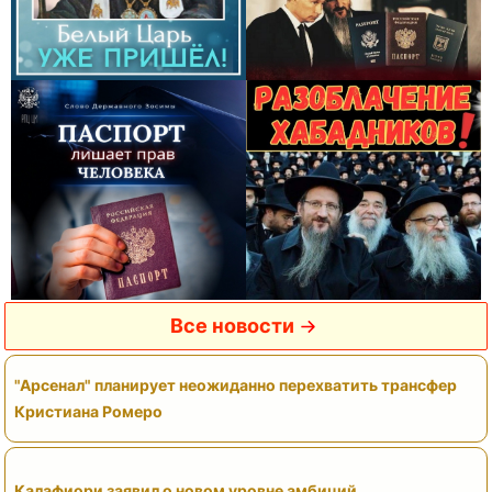
Все новости
"Арсенал" планирует неожиданно перехватить трансфер
Кристиана Ромеро
Калафиори заявил о новом уровне амбиций