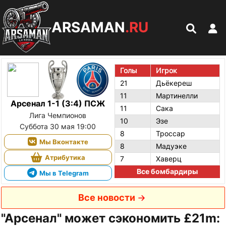
ARSAMAN
.RU
Голы
Игрок
21
Дьёкереш
11
Мартинелли
Арсенал 1-1 (3:4) ПСЖ
11
Сака
Лига Чемпионов
10
Эзе
Суббота 30 мая 19:00
8
Троссар
Мы Вконтакте
8
Мадуэке
Атрибутика
7
Хаверц
Все бомбардиры
Мы в Telegram
Все новости
"Арсенал" может сэкономить £21m: