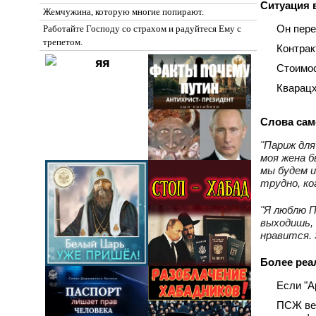
Ситуация 
Жемчужина, которую многие попирают.
Он пер
Работайте Господу со страхом и радуйтеся Ему с
трепетом.
Контрак
Стоимос
Кварацх
Слова сам
"Париж для
моя жена б
мы будем и
трудно, ко
"Я люблю П
выходишь, 
нравится. 
Более реа
Если "А
ПСЖ вед