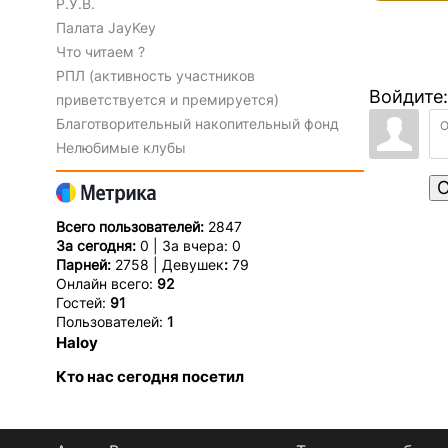
Р.У.В.
Палата JayKey
Что читаем ?
РПЛ (активность участников
Войдите:
приветствуется и премируется)
Благотворительный накопительный фонд
Нелюбимые клубы
О
Всего пользователей:
2847
За сегодня:
0 | За вчера: 0
Парней:
2758 | Девушек
:
79
Онлайн всего:
92
Гостей:
91
Пользователей:
1
Haloy
Кто нас сегодня посетил