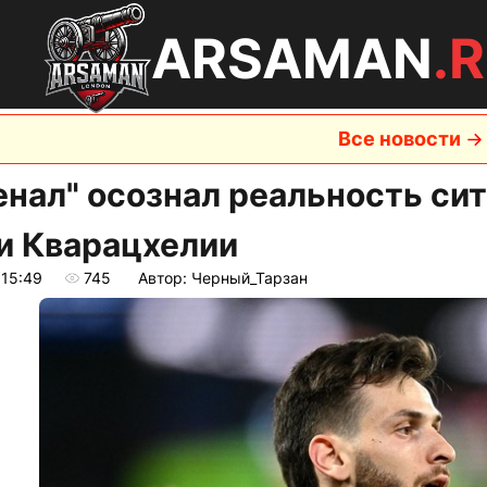
ARSAMAN
.
Все новости
енал" осознал реальность си
и Кварацхелии
 15:49
745
Автор: Черный_Тарзан