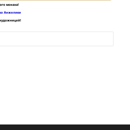
ого монаха!
тво Анжелики
 художницей!