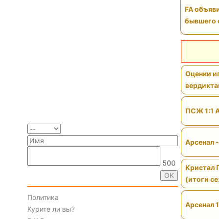
FA объяви
бывшего 
Оценки иг
вердикт
ПСЖ 1:1 
Арсенал 
500
Кристал 
(итоги се
Политика
Арсенал 1
Курите ли вы?