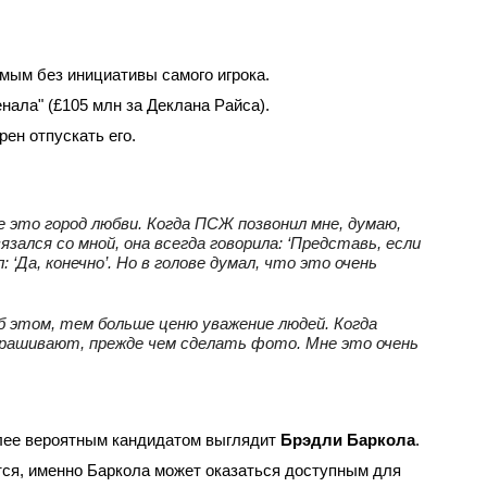
емым без инициативы самого игрока.
ала" (£105 млн за Деклана Райса).
ен отпускать его.
е это город любви. Когда ПСЖ позвонил мне, думаю,
ался со мной, она всегда говорила: ‘Представь, если
‘Да, конечно’. Но в голове думал, что это очень
б этом, тем больше ценю уважение людей. Когда
прашивают, прежде чем сделать фото. Мне это очень
олее вероятным кандидатом выглядит
Брэдли Баркола
.
тся, именно Баркола может оказаться доступным для