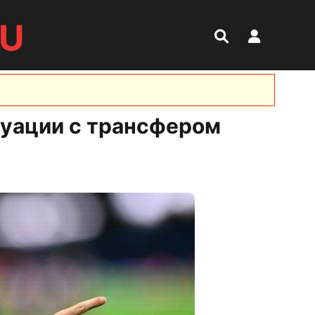
RU
туации с трансфером