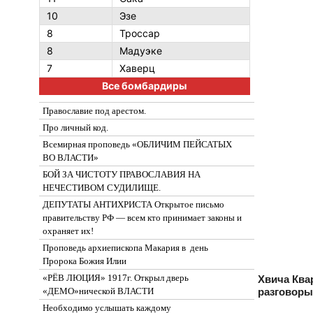
10
Эзе
8
Троссар
8
Мадуэке
7
Хаверц
Все бомбардиры
Православие под арестом.
Про личный код.
Всемирная проповедь «ОБЛИЧИМ ПЕЙСАТЫХ
ВО ВЛАСТИ»
БОЙ ЗА ЧИСТОТУ ПРАВОСЛАВИЯ НА
НЕЧЕСТИВОМ СУДИЛИЩЕ.
ДЕПУТАТЫ АНТИХРИСТА Открытое письмо
правительству РФ — всем кто принимает законы и
охраняет их!
Проповедь архиепископа Макария в день
Пророка Божия Илии
«РЁВ ЛЮЦИЯ» 1917г. Открыл дверь
Хвича Ква
разговоры
«ДЕМО»нической ВЛАСТИ
Необходимо услышать каждому