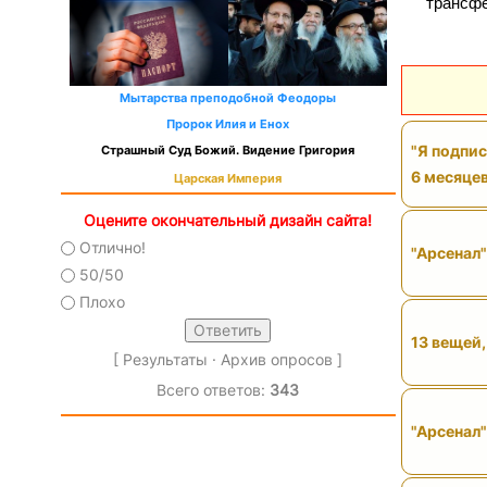
трансфе
Мытарства преподобной Феодоры
Пророк Илия и Енох
"Я подпис
Страшный Суд Божий. Видение Григория
6 месяцев
Царская Империя
Оцените окончательный дизайн сайта!
Отлично!
"Арсенал
50/50
Плохо
13 вещей,
[
Результаты
·
Архив опросов
]
Всего ответов:
343
"Арсенал"