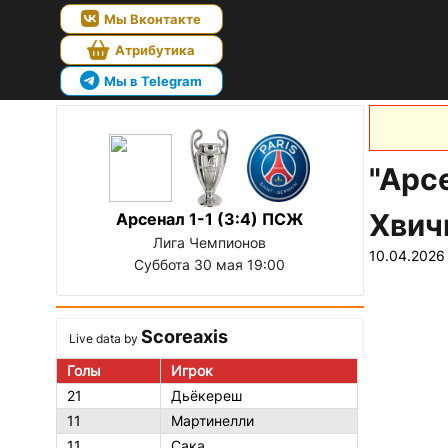
Мы Вконтакте
Атрибутика
Мы в Telegram
"Арс
Хвич
Арсенал 1-1 (3:4) ПСЖ
Лига Чемпионов
10.04.2026
Суббота 30 мая 19:00
Scoreaxis
Live data by
Голы
Игрок
21
Дьёкереш
11
Мартинелли
11
Сака