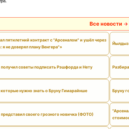
ра.
Все новости
ал пятилетний контракт с "Арсеналом" и ушёл через
Йылдыз 
: я не доверял плану Венгера"»
" получил советы подписать Рэшфорда и Нету
Разбира
 которые нужно знать о Бруну Гимарайнше
Бруну г
"Арсена
 представил своего грозного новичка (ФОТО)
стоимо