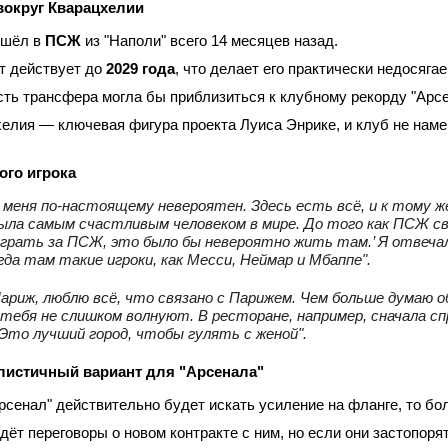
вокруг Кварацхелии
ешёл в
ПСЖ
из "Наполи" всего 14 месяцев назад.
т действует до
2029 года
, что делает его практически недосяга
ть трансфера могла бы приблизиться к клубному рекорду "Арсен
елия — ключевая фигура проекта Луиса Энрике, и клуб не намер
ого игрока
 меня по‑настоящему невероятен. Здесь есть всё, и к тому ж
ыла самым счастливым человеком в мире. До того как ПСЖ связ
грать за ПСЖ, это было бы невероятно жить там.’ Я отвечал: 
гда там такие игроки, как Месси, Неймар и Мбаппе".
ариж, люблю всё, что связано с Парижем. Чем больше думаю о
тебя не слишком волнуют. В ресторане, например, сначала с
Это лучший город, чтобы гулять с женой".
листичный вариант для "Арсенала"
рсенал" действительно будет искать усиление на фланге, то б
ёт переговоры о новом контракте с ним, но если они застопоря