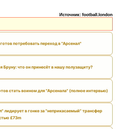
Источник: football.london
готов потребовать переход в "Арсенал"
я Бруну: что он принесёт в нашу полузащиту?
отов стать воином для "Арсенала" (полное интервью)
л" лидирует в гонке за "неприкасаемый" трансфер
стью £73m