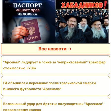
Все новости
"Арсенал" лидирует в гонке за "неприкасаемый" трансфер
стоимостью £73m
FA объявила о переменах после трагической смерти
бывшего футболиста "Арсенала"
Болезненный удар для Артеты: полузащитник "Арсенала"
порвал связку колена