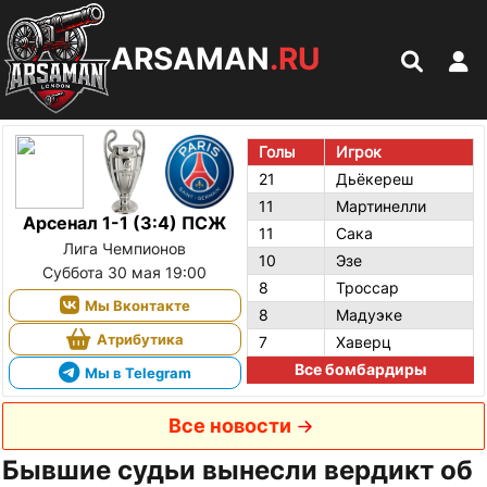
ARSAMAN
.RU
Голы
Игрок
21
Дьёкереш
11
Мартинелли
Арсенал 1-1 (3:4) ПСЖ
11
Сака
Лига Чемпионов
10
Эзе
Суббота 30 мая 19:00
8
Троссар
Мы Вконтакте
8
Мадуэке
Атрибутика
7
Хаверц
Все бомбардиры
Мы в Telegram
Все новости
Бывшие судьи вынесли вердикт об