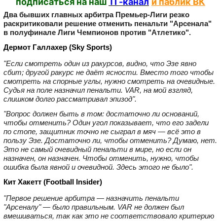
подписаться на наш
ТГ-канал
и паблик ВК
Два бывших главных арбитра Премьер‑Лиги резко
раскритиковали решение отменить пенальти "Арсенала"
в полуфинале Лиги Чемпионов против "Атлетико".
Дермот Галлахер (Sky Sports)
"Если смотреть один из ракурсов, видно, что Эзе явно
сбит; другой ракурс не даёт ясности. Вместо того чтобы
смотреть на спорные углы, нужно смотреть на очевидные.
Судья на поле назначил пенальти. VAR, на мой взгляд,
слишком долго рассматривал эпизод".
"Вопрос должен быть в том: достаточно ли оснований,
чтобы отменить? Один угол показывает, что его задели
по стопе, защитник точно не сыграл в мяч — всё это в
пользу Эзе. Достаточно ли, чтобы отменить? Думаю, нет.
Это не самый очевидный пенальти в мире, но если он
назначен, он назначен. Чтобы отменить, нужно, чтобы
ошибка была явной и очевидной. Здесь этого не было".
Кит Хакетт (Football Insider)
"Первое решение арбитра — назначить пенальти
"Арсеналу" — было правильным. VAR не должен был
вмешиваться, так как это не соответствовало критерию