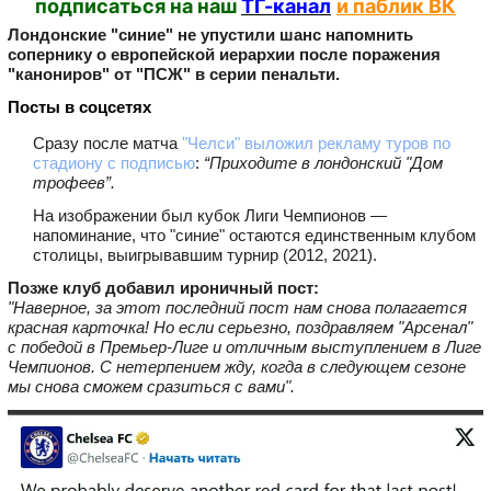
подписаться на наш
ТГ-канал
и паблик ВК
Лондонские "синие" не упустили шанс напомнить
сопернику о европейской иерархии после поражения
"канониров" от "ПСЖ" в серии пенальти.
Посты в соцсетях
Сразу после матча
"Челси" выложил рекламу туров по
стадиону с подписью
:
“Приходите в лондонский "Дом
трофеев”.
На изображении был кубок Лиги Чемпионов —
напоминание, что "синие" остаются единственным клубом
столицы, выигрывавшим турнир (2012, 2021).
Позже клуб добавил ироничный пост:
"Наверное, за этот последний пост нам снова полагается
красная карточка! Но если серьезно, поздравляем "Арсенал"
с победой в Премьер-Лиге и отличным выступлением в Лиге
Чемпионов. С нетерпением жду, когда в следующем сезоне
мы снова сможем сразиться с вами".