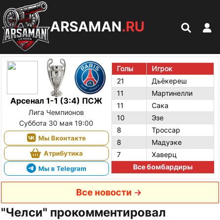
ARSAMAN
.RU
Голы
Игрок
21
Дьёкереш
11
Мартинелли
Арсенал 1-1 (3:4) ПСЖ
11
Сака
Лига Чемпионов
10
Эзе
Суббота 30 мая 19:00
8
Троссар
Мы Вконтакте
8
Мадуэке
Атрибутика
7
Хаверц
Все бомбардиры
Мы в Telegram
Все новости
"Челси" прокомментировал