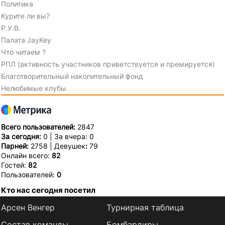
Политика
Курите ли вы?
Р.У.В.
Палата JayKey
Что читаем ?
РПЛ (активность участников приветствуется и премируется)
Благотворительный накопительный фонд
Нелюбимые клубы
Всего пользователей:
2847
За сегодня:
0 | За вчера: 0
Парней:
2758 | Девушек
:
79
Онлайн всего:
82
Гостей:
82
Пользователей:
0
Кто нас сегодня посетил
Арсен Венгер
Турнирная таблица
Состав команды
Бомбардиры