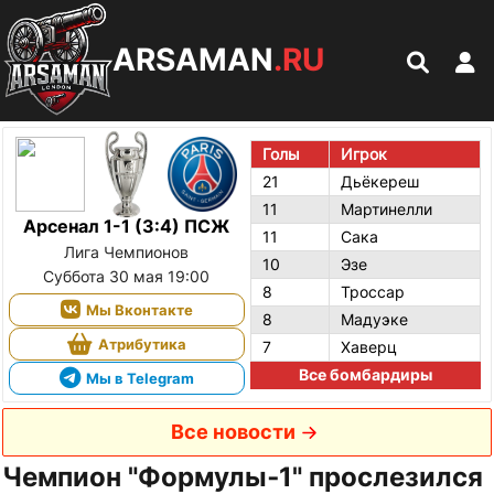
ARSAMAN
.RU
Голы
Игрок
21
Дьёкереш
11
Мартинелли
Арсенал 1-1 (3:4) ПСЖ
11
Сака
Лига Чемпионов
10
Эзе
Суббота 30 мая 19:00
8
Троссар
Мы Вконтакте
8
Мадуэке
Атрибутика
7
Хаверц
Все бомбардиры
Мы в Telegram
Все новости
Чемпион "Формулы‑1" прослезился