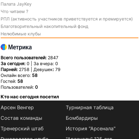
Палата JayKey
Что читаем ?
РПЛ (активность участников приветствуется и премируется)
Благотворительный накопительный фонд
Нелюбимые клубы
Всего пользователей:
2847
За сегодня:
0 | За вчера: 0
Парней:
2758 | Девушек
:
79
Онлайн всего:
58
Гостей:
58
Пользователей:
0
Кто нас сегодня посетил
Арсен Венгер
Турнирная таблица
Состав команды
Бомбардиры
Тренерский штаб
История "Арсенала"
Руководство клуба
"Арсеналу" 125 лет