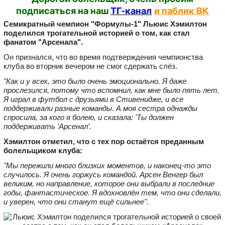
подписаться на наш
ТГ-канал
и паблик ВК
Семикратный чемпион "Формулы‑1" Льюис Хэмилтон
поделился трогательной историей о том, как стал
фанатом "Арсенала".
Он признался, что во время подтверждения чемпионства
клуба во вторник вечером не смог сдержать слёз.
"Как и у всех, это было очень эмоционально. Я даже
прослезился, потому что вспомнил, как мне было пять лет.
Я играл в футбол с друзьями в Стивенидже, и все
поддерживали разные команды. А моя сестра однажды
спросила, за кого я болею, и сказала: 'Ты должен
поддерживать 'Арсенал'.
Хэмилтон отметил, что с тех пор остаётся преданным
болельщиком клуба:
"Мы пережили много близких моментов, и наконец-то это
случилось. Я очень горжусь командой. Арсен Венгер был
великим, но направление, которое они выбрали в последние
годы, фантастическое. Я вдохновлён тем, что они сделали,
и уверен, что они станут ещё сильнее".