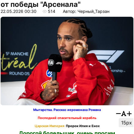
от победы "Арсенала"
22.05.2026 00:30
514
Автор: Черный_Тарзан
Мытарства. Рассказ иеромонаха Романа
Последний спасительный корабль
15px
Царская Империя
Пророк Илия и Енох
Дорогой болельщик, очень просим