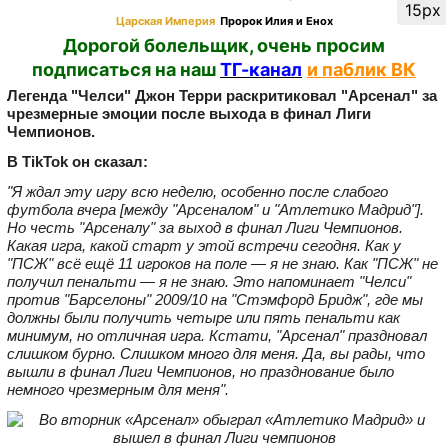
15px
Царская Империя
Пророк Илия и Енох
Дорогой болельщик, очень просим
подписаться на наш
ТГ-канал
и паблик ВК
Легенда "Челси" Джон Терри раскритиковал "Арсенал" за
чрезмерные эмоции после выхода в финал Лиги
Чемпионов.
В TikTok он сказал:
"Я ждал эту игру всю неделю, особенно после слабого
футбола вчера [между "Арсеналом" и "Атлетико Мадрид"].
Но честь "Арсеналу" за выход в финал Лиги Чемпионов.
Какая игра, какой старт у этой встречи сегодня. Как у
"ПСЖ" всё ещё 11 игроков на поле — я не знаю. Как "ПСЖ" не
получил пенальти — я не знаю. Это напоминает "Челси"
против "Барселоны" 2009/10 на "Стэмфорд Бридж", где мы
должны были получить четыре или пять пенальти как
минимум, но отличная игра. Кстати, "Арсенал" праздновал
слишком бурно. Слишком много для меня. Да, вы рады, что
вышли в финал Лиги Чемпионов, но празднование было
немного чрезмерным для меня".