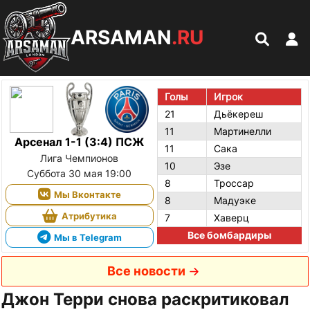
ARSAMAN
.RU
Голы
Игрок
21
Дьёкереш
11
Мартинелли
Арсенал 1-1 (3:4) ПСЖ
11
Сака
Лига Чемпионов
10
Эзе
Суббота 30 мая 19:00
8
Троссар
Мы Вконтакте
8
Мадуэке
Атрибутика
7
Хаверц
Все бомбардиры
Мы в Telegram
Все новости
Джон Терри снова раскритиковал