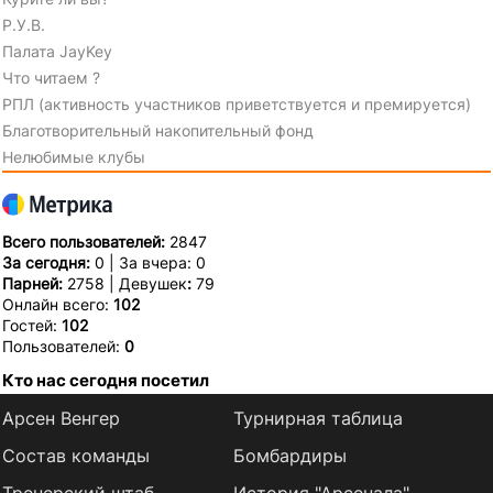
Р.У.В.
Палата JayKey
Что читаем ?
РПЛ (активность участников приветствуется и премируется)
Благотворительный накопительный фонд
Нелюбимые клубы
Всего пользователей:
2847
За сегодня:
0 | За вчера: 0
Парней:
2758 | Девушек
:
79
Онлайн всего:
102
Гостей:
102
Пользователей:
0
Кто нас сегодня посетил
Арсен Венгер
Турнирная таблица
Состав команды
Бомбардиры
Тренерский штаб
История "Арсенала"