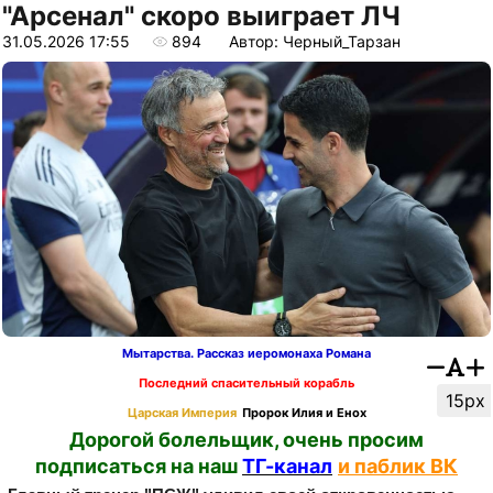
"Арсенал" скоро выиграет ЛЧ
31.05.2026 17:55
894
Автор: Черный_Тарзан
Мытарства. Рассказ иеромонаха Романа
Последний спасительный корабль
15px
Царская Империя
Пророк Илия и Енох
Дорогой болельщик, очень просим
подписаться на наш
ТГ-канал
и паблик ВК