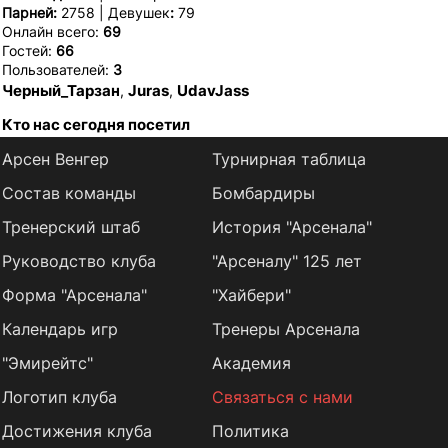
Парней:
2758 | Девушек
:
79
Онлайн всего:
69
Гостей:
66
Пользователей:
3
Черный_Тарзан
Juras
UdavJass
,
,
Кто нас сегодня посетил
Арсен Венгер
Турнирная таблица
Состав команды
Бомбардиры
Тренерский штаб
История "Арсенала"
Руководство клуба
"Арсеналу" 125 лет
Форма "Арсенала"
"Хайбери"
Календарь игр
Тренеры Арсенала
"Эмирейтс"
Академия
Логотип клуба
Связаться с нами
Достижения клуба
Политика