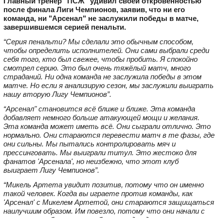
Главный тренер "ПСЖ" удивил своей откровенностью
после финала Лиги Чемпионов, заявив, что ни его
команда, ни "Арсенал" не заслужили победы в матче,
завершившемся серией пенальти.
“Серия пенальти? Мы сделали это обычным способом,
чтобы определить исполнителей. Они сами выбрали среди
себя того, кто был свежее, чтобы пробить. Я спокойно
смотрел серию. Это был очень тяжёлый матч, много
страданий. Ни одна команда не заслужила победы в этом
матче. Но если я анализирую сезон, мы заслужили выиграть
нашу вторую Лигу Чемпионов”.
“Арсенал" становится всё ближе и ближе. Эта команда
добавляет немного больше атакующей мощи и желания.
Эта команда может иметь всё. Они сыграли отлично. Это
нормально. Они стараются перевести матч в те фазы, где
они сильны. Мы пытались контролировать мяч и
прессинговать. Мы выиграли титул. Это жестоко для
фанатов 'Арсенала', но неизбежно, что этот клуб
выиграет Лигу Чемпионов”.
“Микель Артета увидит позитив, потому что он именно
такой человек. Когда вы играете против команды, как
'Арсенал' с Микелем Артетой, они стараются защищаться
наилучшим образом. Им повезло, потому что они начали с