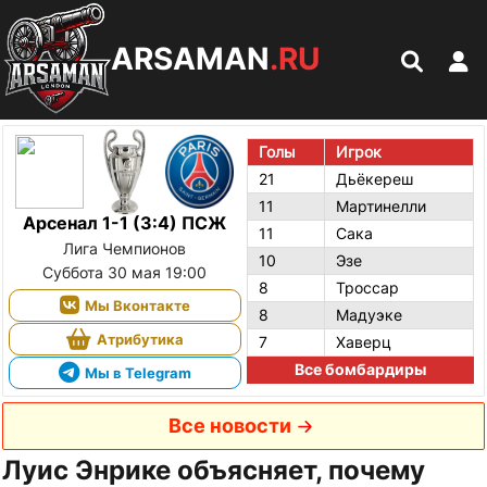
ARSAMAN
.RU
Голы
Игрок
21
Дьёкереш
11
Мартинелли
Арсенал 1-1 (3:4) ПСЖ
11
Сака
Лига Чемпионов
10
Эзе
Суббота 30 мая 19:00
8
Троссар
Мы Вконтакте
8
Мадуэке
Атрибутика
7
Хаверц
Все бомбардиры
Мы в Telegram
Все новости
Луис Энрике объясняет, почему