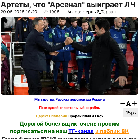
Артеты, что "Арсенал" выиграет ЛЧ
29.05.2026 19:20
1996
Автор: Черный_Тарзан
Мытарства. Рассказ иеромонаха Романа
Последний спасительный корабль
15px
Царская Империя
Пророк Илия и Енох
Дорогой болельщик, очень просим
подписаться на наш
ТГ-канал
и паблик ВК