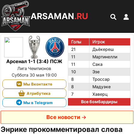
ARSAMAN
.RU
Голы
Игрок
21
Дьёкереш
11
Мартинелли
Арсенал 1-1 (3:4) ПСЖ
11
Сака
Лига Чемпионов
10
Эзе
Суббота 30 мая 19:00
8
Троссар
Мы Вконтакте
8
Мадуэке
Атрибутика
7
Хаверц
Все бомбардиры
Мы в Telegram
Все новости
Энрике прокомментировал слова