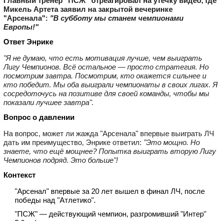
Главный тренер "ПСЖ" отреагировал на утечку видео, где
Микель Артета заявил на закрытой вечеринке
"Арсенала":
"В субботу мы станем чемпионами
Европы!"
Ответ Энрике
"Я не думаю, что есть мотивация лучше, чем выиграть
Лигу Чемпионов. Всё остальное — просто стратегия. Но
посмотрим завтра. Посмотрим, кто окажется сильнее и
кто победит. Мы оба выиграли чемпионаты в своих лигах. Я
сосредоточусь на позитиве для своей команды, чтобы мы
показали лучшее завтра".
Вопрос о давлении
На вопрос, может ли жажда "Арсенала" впервые выиграть ЛЧ
дать им преимущество, Энрике ответил:
"Это мощно. Но
знаете, что ещё мощнее? Попытка выиграть вторую Лигу
Чемпионов подряд. Это больше"!
Контекст
"Арсенал" впервые за 20 лет вышел в финал ЛЧ, после
победы над "Атлетико".
"ПСЖ" — действующий чемпион, разгромивший "Интер"