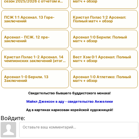
сезон 2025/2026 с отчетом и
матч + обзор
вердиктами
ПСЖ 1:1 Арсенал. 13 Горе-
Кристал Пэлас 1:2 Арсенал:
заключений
Полный матч + обзор
Арсенал - ПСЖ. 12 пре-
Арсенал 1:0 Бернли: Полный
заключений
матч + обзор
Кристал Пэлас 1-2 Арсенал. 14
Вест Хэм 0:1 Арсенал: Полный
чемпионских заключений (итоги
матч + обзор
сезона)
Арсенал 1-0 Бернли. 13
Арсенал 1:0 Атлетико: Полный
Заключений
матч + обзор
Свидетельство бывшего буддистского монаха!
Майкл Джексон в аду - свидетельство Анжелики
Ад в картинах нарисован корейской художницей!
Войдите: