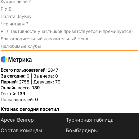
Курите ли вы?
Р.У.В.
Палата JayKey
Что читаем ?
РПЛ (активность участников приветствуется и премируется)
Благотворительный накопительный фонд
Нелюбимые клубы
Всего пользователей:
2847
За сегодня:
0 | За вчера: 0
Парней:
2758 | Девушек
:
79
Онлайн всего:
139
Гостей:
139
Пользователей:
0
Кто нас сегодня посетил
Арсен Венгер
Турнирная таблица
Состав команды
Бомбардиры