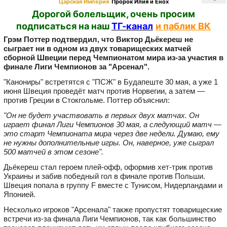
Царская Империя
Пророк Илия и Енох
Дорогой болельщик, очень просим
подписаться на наш
ТГ-канал
и паблик ВК
Грэм Поттер подтвердил, что Виктор Дьёкереш не
сыграет ни в одном из двух товарищеских матчей
сборной Швеции перед Чемпионатом мира из‑за участия в
финале Лиги Чемпионов за "Арсенал".
"Канониры" встретятся с "ПСЖ" в Будапеште 30 мая, а уже 1
июня Швеция проведёт матч против Норвегии, а затем —
против Греции в Стокгольме. Поттер объяснил:
"Он не будет участвовать в первых двух матчах. Он
играет финал Лиги Чемпионов 30 мая, а следующий матч —
это старт Чемпионата мира через две недели. Думаю, ему
не нужны дополнительные игры. Он, наверное, уже сыграл
500 матчей в этом сезоне".
Дьёкереш стал героем плей-офф, оформив хет-трик против
Украины и забив победный гол в финале против Польши.
Швеция попала в группу F вместе с Тунисом, Нидерландами и
Японией.
Несколько игроков "Арсенала" также пропустят товарищеские
встречи из‑за финала Лиги Чемпионов, так как большинство