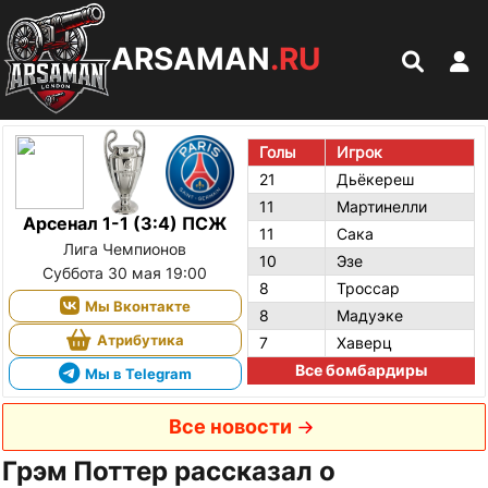
ARSAMAN
.RU
Голы
Игрок
21
Дьёкереш
11
Мартинелли
Арсенал 1-1 (3:4) ПСЖ
11
Сака
Лига Чемпионов
10
Эзе
Суббота 30 мая 19:00
8
Троссар
Мы Вконтакте
8
Мадуэке
Атрибутика
7
Хаверц
Все бомбардиры
Мы в Telegram
Все новости
Грэм Поттер рассказал о