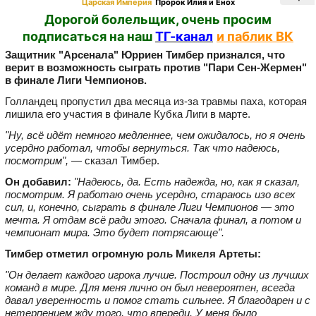
Царская Империя
Пророк Илия и Енох
Дорогой болельщик, очень просим
подписаться на наш
ТГ-канал
и паблик ВК
Защитник "Арсенала" Юрриен Тимбер признался, что
верит в возможность сыграть против "Пари Сен-Жермен"
в финале Лиги Чемпионов.
Голландец пропустил два месяца из‑за травмы паха, которая
лишила его участия в финале Кубка Лиги в марте.
"Ну, всё идёт немного медленнее, чем ожидалось, но я очень
усердно работал, чтобы вернуться. Так что надеюсь,
посмотрим",
— сказал Тимбер.
Он добавил:
"Надеюсь, да. Есть надежда, но, как я сказал,
посмотрим. Я работаю очень усердно, стараюсь изо всех
сил, и, конечно, сыграть в финале Лиги Чемпионов — это
мечта. Я отдам всё ради этого. Сначала финал, а потом и
чемпионат мира. Это будет потрясающе".
Тимбер отметил огромную роль Микеля Артеты:
"Он делает каждого игрока лучше. Построил одну из лучших
команд в мире. Для меня лично он был невероятен, всегда
давал уверенность и помог стать сильнее. Я благодарен и с
нетерпением жду того, что впереди. У меня было