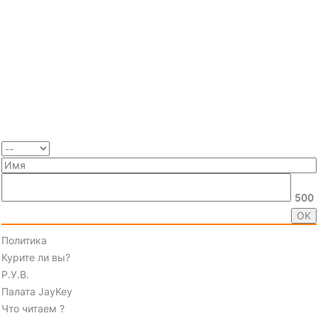
500
Политика
Курите ли вы?
Р.У.В.
Палата JayKey
Что читаем ?