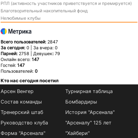
РПЛ (активность участников приветствуется и премируется)
Благотворительный накопительный фонд
Нелюбимые клубы
Всего пользователей:
2847
За сегодня:
0 | За вчера: 0
Парней:
2758 | Девушек
:
79
Онлайн всего:
147
Гостей:
147
Пользователей:
0
Кто нас сегодня посетил
Арсен Венгер
Турнирная таблица
Состав команды
Бомбардиры
Тренерский штаб
История "Арсенала"
Руководство клуба
"Арсеналу" 125 лет
Форма "Арсенала"
"Хайбери"