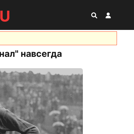
RU
нал" навсегда