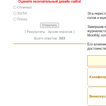
Оцените окончательный дизайн сайта!
Отлично!
50/50
Эта перест
голов и вы
Плохо
Завершив к
журналисто
[
Результаты
·
Архив опросов
]
Monthly, к
Всего ответов:
343
Его влияни
достоинств
Калафиор
Винисиус 