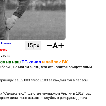
а Романа
15px
рабль
 и Енох
ся на наш
ТГ-канал
и паблик ВК
ери", не могли знать, что становятся свидетелями
рленда" за £2,000 плюс £100 за каждый гол в первом
а "Сандерленд", где стал чемпионом Англии в 1913 году
Первом дивизионе остаются клубным рекордом до сих