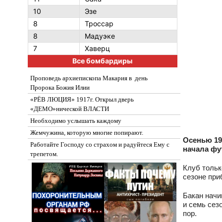
10
Эзе
8
Троссар
8
Мадуэке
7
Хаверц
Все бомбардиры
Проповедь архиепископа Макария в день
Пророка Божия Илии
«РЁВ ЛЮЦИЯ» 1917г. Открыл дверь
«ДЕМО»нической ВЛАСТИ
Необходимо услышать каждому
Жемчужина, которую многие попирают.
Осенью 19
Работайте Господу со страхом и радуйтеся Ему с
начала фу
трепетом.
Клуб тольк
сезоне при
Бакан начи
и семь сез
пор.