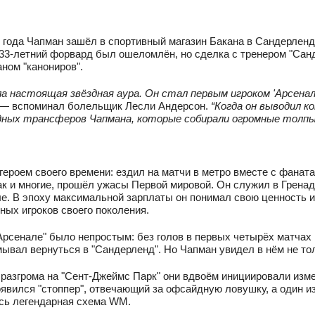
 года Чапман зашёл в спортивный магазин Бакана в Сандерленде
 33-летний форвард был ошеломлён, но сделка с тренером "Са
аном "канониров".
ла настоящая звёздная аура. Он стал первым игроком 'Арсенал
 — вспоминал болельщик Лесли Андерсон.
“Когда он выводил ко
здных трансферов Чапмана, которые собирали огромные толпы
героем своего времени: ездил на матчи в метро вместе с фаната
как и многие, прошёл ужасы Первой мировой. Он служил в Гренад
. В эпоху максимальной зарплаты он понимал свою ценность и
ных игроков своего поколения.
Арсенале" было непростым: без голов в первых четырёх матчах 
ывал вернуться в "Сандерленд". Но Чапман увидел в нём не толь
 разгрома на "Сент-Джеймс Парк" они вдвоём инициировали изме
явился "стоппер", отвечающий за офсайдную ловушку, а один и
сь легендарная схема WM.