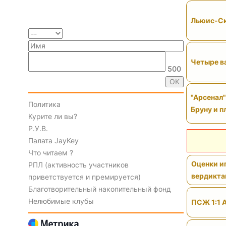
Льюис-Ск
Четыре ва
500
"Арсенал
Политика
Бруну и п
Курите ли вы?
Р.У.В.
Палата JayKey
Что читаем ?
Оценки иг
РПЛ (активность участников
вердикт
приветствуется и премируется)
Благотворительный накопительный фонд
Нелюбимые клубы
ПСЖ 1:1 