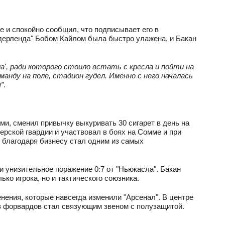
 и спокойно сообщил, что подписывает его в
ндерленда" Бобом Кайлом была быстро улажена, и Бакан
а', ради которого стоило встать с кресла и пойти на
манду на поле, стадион гудел. Именно с него началась
”
.
ми, сменил привычку выкуривать 30 сигарет в день на
ерской гвардии и участвовал в боях на Сомме и при
 благодаря бизнесу стал одним из самых
и унизительное поражение 0:7 от "Ньюкасла". Бакан
ко игрока, но и тактического союзника.
нения, которые навсегда изменили "Арсенал". В центре
з форвардов стал связующим звеном с полузащитой.