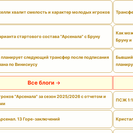
елли хвалит смелость и характер молодых игроков
Трансфе
Как мож
рианта стартового состава "Арсенала" с Бруну
Бруну и
" планирует следующий трансфер после подписания
Бывший 
лана по Винисиусу
планиру
Все блоги
роков "Арсенала" за сезон 2025/2026 с отчетом и
ПСЖ 1:1
ами
Арсенал. 13 Горе-заключений
Кристал