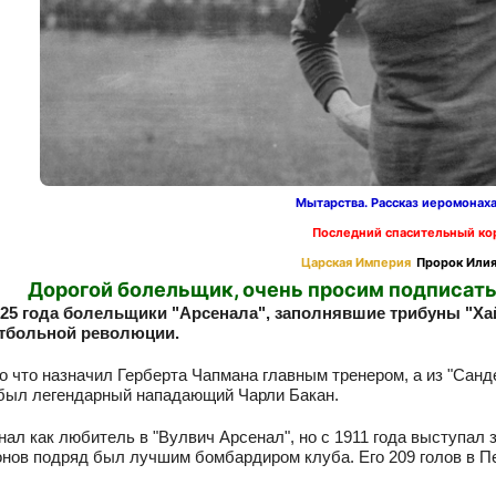
Мытарства. Рассказ иеромонах
Последний спасительный ко
Царская Империя
Пророк Илия
Дорогой болельщик, очень просим подписать
25 года болельщики "Арсенала", заполнявшие трибуны "Хайб
тбольной революции.
о что назначил Герберта Чапмана главным тренером, а из "Санде
был легендарный нападающий Чарли Бакан.
нал как любитель в "Вулвич Арсенал", но с 1911 года выступал з
онов подряд был лучшим бомбардиром клуба. Его 209 голов в 