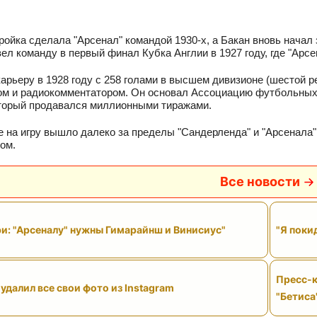
ройка сделала "Арсенал" командой 1930-х, а Бакан вновь начал з
вел команду в первый финал Кубка Англии в 1927 году, где "Арс
арьеру в 1928 году с 258 голами в высшем дивизионе (шестой р
м и радиокомментатором. Он основал Ассоциацию футбольных ж
оторый продавался миллионными тиражами.
е на игру вышло далеко за пределы "Сандерленда" и "Арсенала"
ом.
Все новости
и: "Арсеналу" нужны Гимарайнш и Винисиус"
"Я поки
Пресс-к
удалил все свои фото из Instagram
"Бетиса