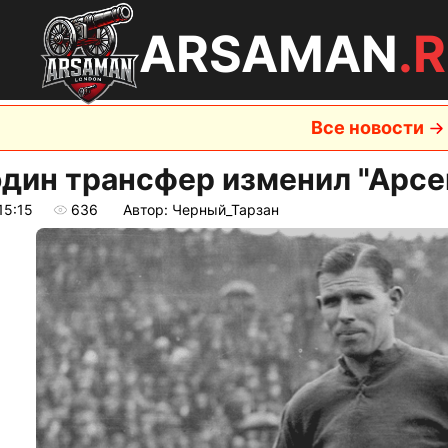
ARSAMAN
.
Все новости
один трансфер изменил "Арсе
15:15
636
Автор: Черный_Тарзан