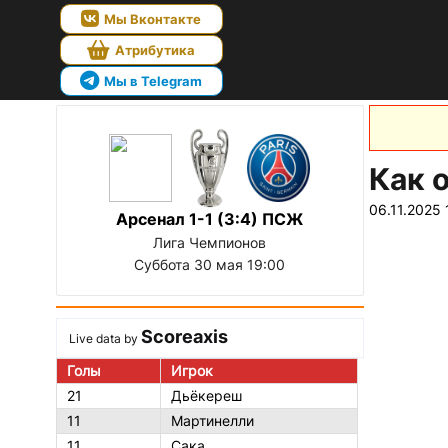
Мы Вконтакте
Атрибутика
Мы в Telegram
Как 
06.11.2025 
Арсенал 1-1 (3:4) ПСЖ
Лига Чемпионов
Суббота 30 мая 19:00
Scoreaxis
Live data by
Голы
Игрок
21
Дьёкереш
11
Мартинелли
11
Сака