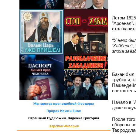
Летом 1925
"Арсенал".
стал капит
“У него бы
'Хайбери'”
,
эпоха звё
Бакан был 
трубку и, 
Пашендейле
состоятель
Начало в "
Мытарства преподобной Феодоры
даже подум
Пророк Илия и Енох
Страшный Суд Божий. Видение Григория
После того
обороны по
Царская Империя
Так родила