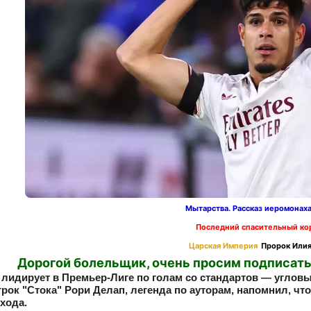
Мытарства. Рассказ иеромонах
Последний спасительный ко
Царская Империя
Пророк Илия
Дорогой болельщик, очень просим подписать
 лидирует в Премьер-Лиге по голам со стандартов — угло
рок "Стока" Рори Делап, легенда по ауторам, напомнил, ч
хода.