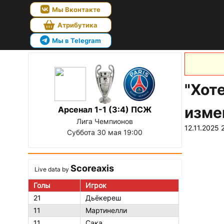
Мы Вконтакте
Атрибутика
Мы в Telegram
"Хот
изме
Арсенал 1-1 (3:4) ПСЖ
Лига Чемпионов
12.11.2025 
Суббота 30 мая 19:00
Scoreaxis
Live data by
Голы
Игрок
21
Дьёкереш
11
Мартинелли
11
Сака