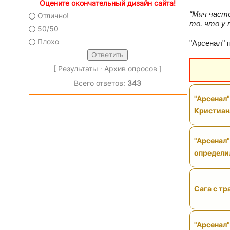
Оцените окончательный дизайн сайта!
“Мяч часто
Отлично!
то, что у
50/50
Плохо
"Арсенал" 
[
Результаты
·
Архив опросов
]
Всего ответов:
343
"Арсенал
Кристиан
"Арсенал"
определи
Сага с тр
"Арсенал"