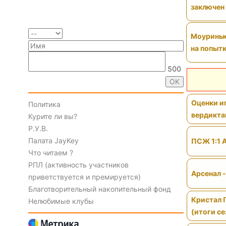
заключен
Моуринью 
на попытк
500
Оценки иг
Политика
вердикт
Курите ли вы?
Р.У.В.
Палата JayKey
ПСЖ 1:1 
Что читаем ?
РПЛ (активность участников
Арсенал 
приветствуется и премируется)
Благотворительный накопительный фонд
Кристал 
Нелюбимые клубы
(итоги се