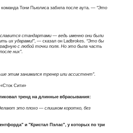
е команда Тони Пьюлиса забила после аута.
— “Это
м славится стандартами — ведь именно они были
ть их ударами!”
, — сказал он Ladbrokes.
“Это бы
рафную с любой точки поля. Но это была часть
после них”
.
ньше этим занимался тренер или ассистент”
.
итиковал тренд на длинные вбрасывания:
 делают это плохо — слишком коротко, без
рентфорда" и "Кристал Пэлас", у которых по три