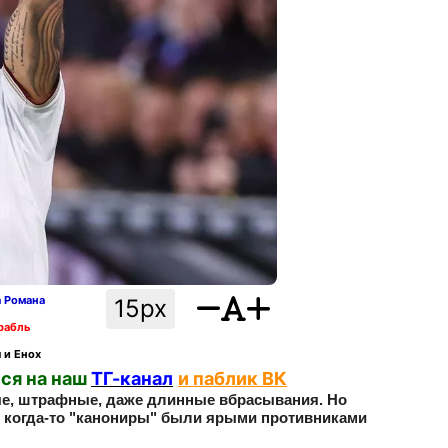
а Романа
15px
рабль
 и Енох
ся на наш
ТГ-канал
и паблик ВК
вые, штрафные, даже длинные вбрасывания. Но
то когда-то "канониры" были ярыми противниками