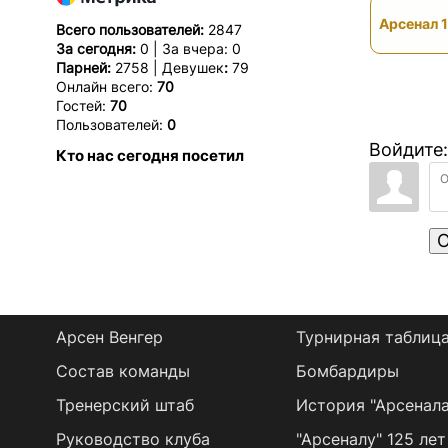
Арсенал 1
Всего пользователей:
2847
За сегодня:
0 | За вчера: 0
Парней:
2758 | Девушек
:
79
Онлайн всего:
70
Гостей:
70
Пользователей:
0
Войдите:
Кто нас сегодня посетил
О
Арсен Венгер
Турнирная таблиц
Состав команды
Бомбардиры
Тренерский штаб
История "Арсенала
Руководство клуба
"Арсеналу" 125 лет