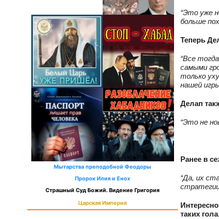
“Это уже 
больше пох
Теперь Де
“Все тогда
самыми гр
только уху
нашей игры
Делап так
“Это не но
Ранее в с
Мытарства преподобной Феодоры
“Да, их ст
Пророк Илия и Енох
стратегии
Страшный Суд Божий. Видение Григория
Царская Империя
Интересно,
таких гол