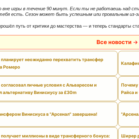
 вне игры в течение 90 минут. Если ты не работаешь над с
 тебя есть. Сезон может быть успешным или провальным из-
прошёл путь от критики до мастерства — и теперь стандарты ст
Все новости
" планирует неожиданно перехватить трансфер
Калафио
а Ромеро
 согласовал личные условия с Альваресом и
Почему 
л альтернативу Винисиусу за £30m
Райса и
ансфером Винисиуса в "Арсенал" завершена!
"Арсена
 получает миллионы в виде трансферного бонуса:
Ширер р