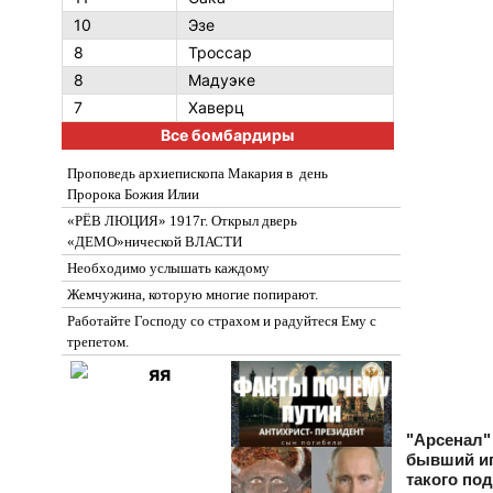
10
Эзе
8
Троссар
8
Мадуэке
7
Хаверц
Все бомбардиры
Проповедь архиепископа Макария в день
Пророка Божия Илии
«РЁВ ЛЮЦИЯ» 1917г. Открыл дверь
«ДЕМО»нической ВЛАСТИ
Необходимо услышать каждому
Жемчужина, которую многие попирают.
Работайте Господу со страхом и радуйтеся Ему с
трепетом.
"Арсенал"
бывший иг
такого под