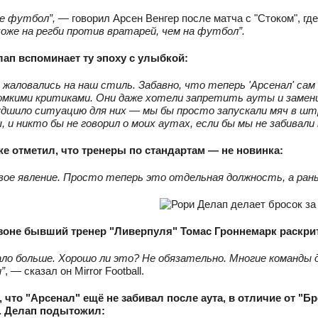
не футбол”, —
говорил Арсен Венгер после матча с "Стоком", гд
оже на регби против вратарей, чем на футбол”.
лап вспоминает ту эпоху с улыбкой:
 жаловались на наш стиль. Забавно, что теперь 'Арсенал' са
омкими критиками. Они даже хотели запретить ауты и замени
дшило ситуацию для них — мы бы просто запускали мяч в шт
, и никто бы не говорил о моих аутах, если бы мы не забивали 
же отметил, что тренеры по стандартам — не новинка:
вое явление. Просто теперь это отдельная должность, а ра
езоне бывший тренер "Ливерпуля" Томас Гроннемарк раскр
ало больше. Хорошо ли это? Не обязательно. Многие команды
”
, — сказал он Mirror Football.
 что "Арсенал" ещё не забивал после аута, в отличие от "Б
а. Делап подытожил: