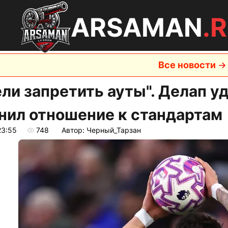
ARSAMAN
.
Все новости
ели запретить ауты". Делап уд
нил отношение к стандартам
23:55
748
Автор: Черный_Тарзан