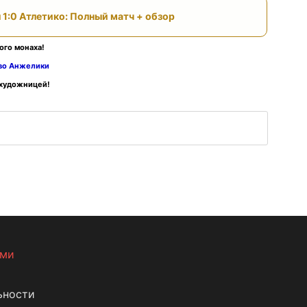
 1:0 Атлетико: Полный матч + обзор
ого монаха!
тво Анжелики
 художницей!
ами
ьности