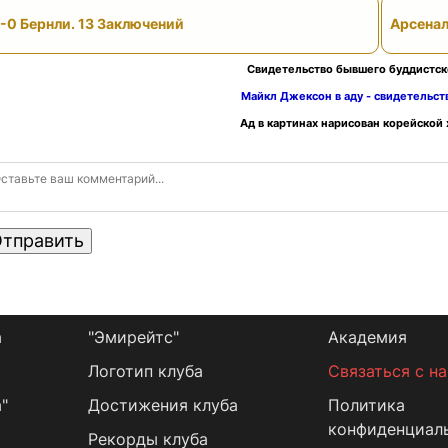
-0 Бернли. 13 Заключений
Арсенал
Свидетельство бывшего буддистск
Майкл Джексон в аду - свидетельс
Ад в картинах нарисован корейской
тправить
а
"Эмирейтс"
Академия
Логотип клуба
Связаться с н
"
Достижения клуба
Политика
конфиденциал
Рекорды клуба