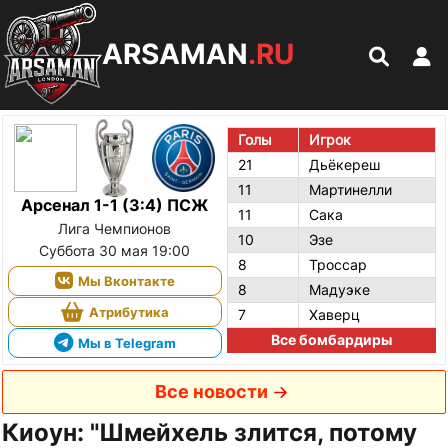
ARSAMAN
.RU
Голы
Игрок
21
Дьёкереш
11
Мартинелли
Арсенал 1-1 (3:4) ПСЖ
11
Сака
Лига Чемпионов
10
Эзе
Суббота 30 мая 19:00
8
Троссар
Мы Вконтакте
8
Мадуэке
Атрибутика
7
Хаверц
Все бомбардиры
Мы в Telegram
Все новости
Киоун: "Шмейхель злится, потому