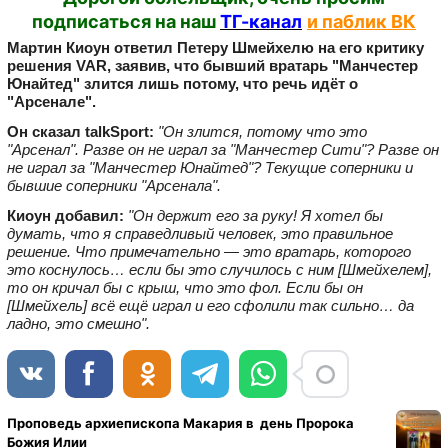
подписаться на наш
ТГ-канал
и паблик ВК
Мартин Киоун ответил Петеру Шмейхелю на его критику
решения VAR, заявив, что бывший вратарь "Манчестер
Юнайтед" злится лишь потому, что речь идёт о
"Арсенале".
Он сказал talkSport:
"Он злится, потому что это
"Арсенал". Разве он не играл за "Манчестер Сити"? Разве он
не играл за "Манчестер Юнайтед"? Текущие соперники и
бывшие соперники "Арсенала".
Киоун добавил:
"Он держит его за руку! Я хотел бы
думать, что я справедливый человек, это правильное
решение. Что примечательно — это вратарь, которого
это коснулось… если бы это случилось с ним [Шмейхелем],
то он кричал бы с крыш, что это фол. Если бы он
[Шмейхель] всё ещё играл и его сфолили так сильно… да
ладно, это смешно".
Проповедь архиепископа Макария в день Пророка
Божия Илии