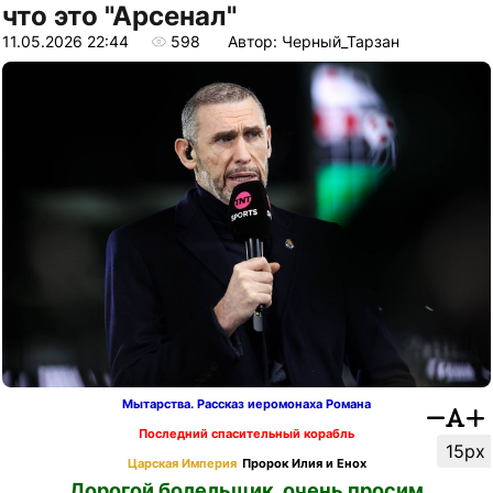
что это "Арсенал"
11.05.2026 22:44
598
Автор: Черный_Тарзан
Мытарства. Рассказ иеромонаха Романа
Последний спасительный корабль
15px
Царская Империя
Пророк Илия и Енох
Дорогой болельщик, очень просим