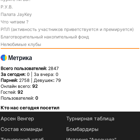
Р.У.В.
Палата JayKey
Что читаем ?
РПЛ (активность участников приветствуется и премируется)
Благотворительный накопительный фонд
Нелюбимые клубы
Всего пользователей:
2847
За сегодня:
0 | За вчера: 0
Парней:
2758 | Девушек
:
79
Онлайн всего:
92
Гостей:
92
Пользователей:
0
Кто нас сегодня посетил
Арсен Венгер
Турнирная таблица
Состав команды
Бомбардиры
Тренерский штаб
История "Арсенала"