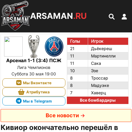
ARSAMAN
.RU
Голы
Игрок
21
Дьёкереш
11
Мартинелли
Арсенал 1-1 (3:4) ПСЖ
11
Сака
Лига Чемпионов
10
Эзе
Суббота 30 мая 19:00
8
Троссар
Мы Вконтакте
8
Мадуэке
Атрибутика
7
Хаверц
Все бомбардиры
Мы в Telegram
Все новости
Кивиор окончательно перешёл в