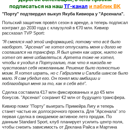
подписаться на наш
ТГ-канал
и паблик ВК
"Порту" подтвердил выкуп Якуба Кивиора у "Арсенала".
Польский защитник провёл сезон в аренде, а теперь подписал
контракт до 2030 года с клаузулой в €70 млн. Кивиор
рассказал TVP Sport:
"Я смеялся над этой информацией, потому что всё было
наоборот. "Арсенал" не хотел отпускать меня и долго не
соглашался на трансфер. Я был ценен как игрок, никто не
хотел от меня избавляться. Артета тоже не хотел,
чтобы я уходил в Португалию, так что я никогда не
чувствовал себя нежеланным. Решение было полностью
моим. Я хотел играть, но с Габриэлем и Салиба шансов было
мало. Я сам убедил его. Он понял мои амбиции и
поблагодарил меня за то, как я себя вёл".
Сделка составила €17 млн фиксированных и до €5 млн
бонусов. "Арсенал" сохранит €2 млн от будущего трансфера.
Кивиор помог "Порту" выиграть Примейра Лигу и теперь
станет частью их долгосрочного проекта. Для "Арсенала" это
первая сделка в ожидаемое активное лето продаж. По
данным Standard Sport, клуб планирует усилить центр поля,
чтобы снизить зависимость от Деклана Райса и Мартина