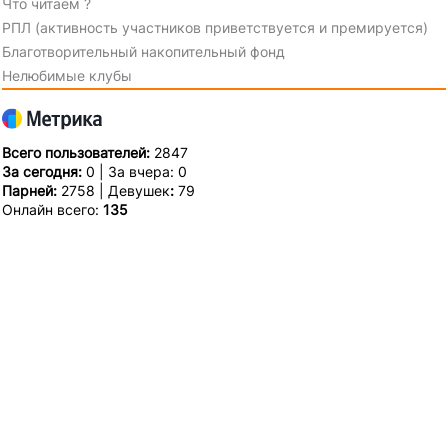
Что читаем ?
РПЛ (активность участников приветствуется и премируется)
Благотворительный накопительный фонд
Нелюбимые клубы
Всего пользователей:
2847
За сегодня:
0 | За вчера: 0
Парней:
2758 | Девушек
:
79
Онлайн всего:
135
Гостей:
135
Пользователей:
0
Кто нас сегодня посетил
Арсен Венгер
Турнирная таблица
Состав команды
Бомбардиры
Тренерский штаб
История "Арсенала"
Руководство клуба
"Арсеналу" 125 лет