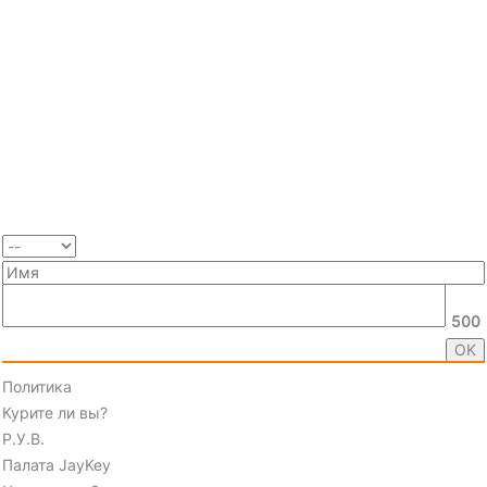
500
Политика
Курите ли вы?
Р.У.В.
Палата JayKey