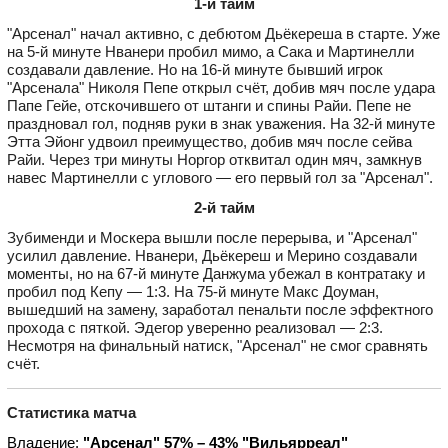
1-й тайм
"Арсенал" начал активно, с дебютом Дьёкереша в старте. Уже
на 5-й минуте Нванери пробил мимо, а Сака и Мартинелли
создавали давление. Но на 16-й минуте бывший игрок
"Арсенала" Николя Пепе открыл счёт, добив мяч после удара
Папе Гейе, отскочившего от штанги и спины Райи. Пепе не
праздновал гол, подняв руки в знак уважения. На 32-й минуте
Этта Эйонг удвоил преимущество, добив мяч после сейва
Райи. Через три минуты Норгор отквитал один мяч, замкнув
навес Мартинелли с углового — его первый гол за "Арсенал".
2-й тайм
Зубименди и Москера вышли после перерыва, и "Арсенал"
усилил давление. Нванери, Дьёкереш и Мерино создавали
моменты, но на 67-й минуте Данжума убежал в контратаку и
пробил под Кепу — 1:3. На 75-й минуте Макс Доуман,
вышедший на замену, заработал пенальти после эффектного
прохода с пяткой. Эдегор уверенно реализовал — 2:3.
Несмотря на финальный натиск, "Арсенал" не смог сравнять
счёт.
Статистика матча
Владение:
"Арсенал" 57% – 43% "Вильярреал"