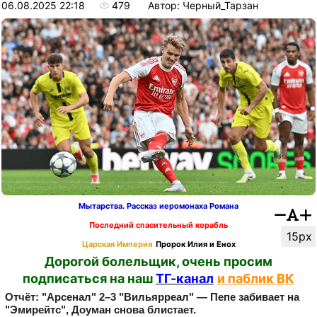
06.08.2025 22:18
479
Автор: Черный_Тарзан
Мытарства. Рассказ иеромонаха Романа
Последний спасительный корабль
15px
Царская Империя
Пророк Илия и Енох
Дорогой болельщик, очень просим
подписаться на наш
ТГ-канал
и паблик ВК
Отчёт: "Арсенал" 2–3 "Вильярреал" — Пепе забивает на
"Эмирейтс", Доуман снова блистает.