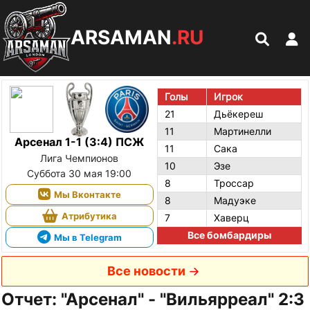
ARSAMAN
.RU
Голы
Игрок
21
Дьёкереш
11
Мартинелли
Арсенал 1-1 (3:4) ПСЖ
11
Сака
Лига Чемпионов
10
Эзе
Суббота 30 мая 19:00
8
Троссар
Мы Вконтакте
8
Мадуэке
Атрибутика
7
Хаверц
Все бомбардиры
Мы в Telegram
Все новости
Отчет: "Арсенал" - "Вильярреал" 2:3