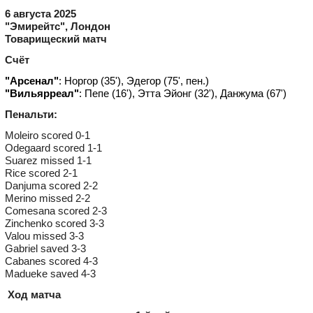
6 августа 2025
"Эмирейтс", Лондон
Товарищеский матч
Счёт
"Арсенал"
: Норгор (35'), Эдегор (75', пен.)
"Вильярреал"
: Пепе (16'), Этта Эйонг (32'), Данжума (67')
Пенальти:
Moleiro scored 0-1
Odegaard scored 1-1
Suarez missed 1-1
Rice scored 2-1
Danjuma scored 2-2
Merino missed 2-2
Comesana scored 2-3
Zinchenko scored 3-3
Valou missed 3-3
Gabriel saved 3-3
Cabanes scored 4-3
Madueke saved 4-3
️
Ход матча