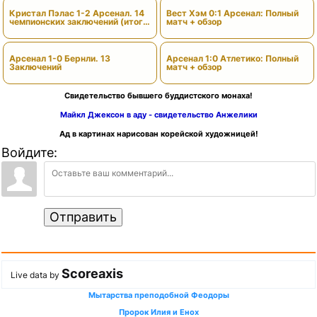
Кристал Пэлас 1-2 Арсенал. 14
Вест Хэм 0:1 Арсенал: Полный
чемпионских заключений (итоги
матч + обзор
сезона)
Арсенал 1-0 Бернли. 13
Арсенал 1:0 Атлетико: Полный
Заключений
матч + обзор
Свидетельство бывшего буддистского монаха!
Майкл Джексон в аду - свидетельство Анжелики
Ад в картинах нарисован корейской художницей!
Войдите:
Отправить
Scoreaxis
Live data by
Мытарства преподобной Феодоры
Пророк Илия и Енох