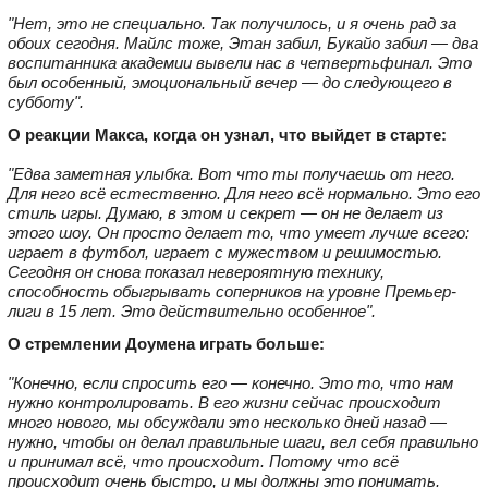
"Нет, это не специально. Так получилось, и я очень рад за
обоих сегодня. Майлс тоже, Этан забил, Букайо забил — два
воспитанника академии вывели нас в четвертьфинал. Это
был особенный, эмоциональный вечер — до следующего в
субботу".
О реакции Макса, когда он узнал, что выйдет в старте:
"Едва заметная улыбка. Вот что ты получаешь от него.
Для него всё естественно. Для него всё нормально. Это его
стиль игры. Думаю, в этом и секрет — он не делает из
этого шоу. Он просто делает то, что умеет лучше всего:
играет в футбол, играет с мужеством и решимостью.
Сегодня он снова показал невероятную технику,
способность обыгрывать соперников на уровне Премьер-
лиги в 15 лет. Это действительно особенное".
О стремлении Доумена играть больше:
"Конечно, если спросить его — конечно. Это то, что нам
нужно контролировать. В его жизни сейчас происходит
много нового, мы обсуждали это несколько дней назад —
нужно, чтобы он делал правильные шаги, вел себя правильно
и принимал всё, что происходит. Потому что всё
происходит очень быстро, и мы должны это понимать.