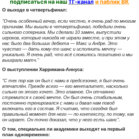
подписаться на наш
ТГ-канал
и паблик ВК
О выходе в четвертьфинал:
"Очень особенный вечер, если честно, я очень рад по многим
причинам. Мы вышли в четвертьфинал, победили очень
сильного соперника. Мы сделали 10 замен, выпустили
игроков, которые никогда не играли вместе, и при этом у
нас было два больших дебюта — Макс и Андре. Это
чувство — дать кому-то шанс и исполнить мечту —
уникально. Я очень рад, что всё сложилось позитивно и мы
выиграли матч."
О выступлении Харримана-Аннуса:
"С тех пор как он был с нами в предсезонке, я был очень
впечатлён. Прежде всего — его менталитет, насколько
сильно он этого хочет. Это главное. Он отчаянно
стремится к своей мечте. Он был очень стабильным,
постоянно тренировался с нами и давал нам повод
включать его в состав. Я считаю, что сегодня был
правильный момент для него — по контексту, по тому, как
он играет. Он точно доказал, что у него есть шанс".
О том, специально ли академики выходят на первый
план одновременно: