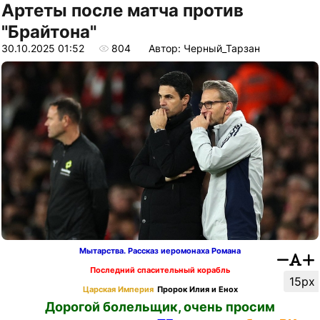
Артеты после матча против
"Брайтона"
30.10.2025 01:52
804
Автор: Черный_Тарзан
Мытарства. Рассказ иеромонаха Романа
Последний спасительный корабль
15px
Царская Империя
Пророк Илия и Енох
Дорогой болельщик, очень просим