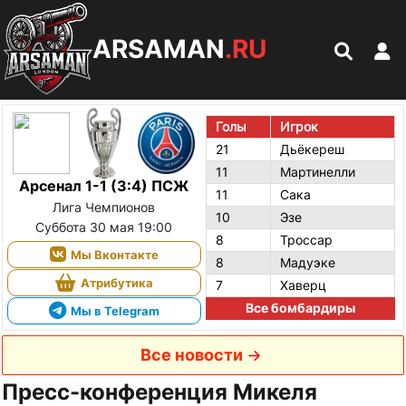
ARSAMAN
.RU
Голы
Игрок
21
Дьёкереш
11
Мартинелли
Арсенал 1-1 (3:4) ПСЖ
11
Сака
Лига Чемпионов
10
Эзе
Суббота 30 мая 19:00
8
Троссар
Мы Вконтакте
8
Мадуэке
Атрибутика
7
Хаверц
Все бомбардиры
Мы в Telegram
Все новости
Пресс-конференция Микеля