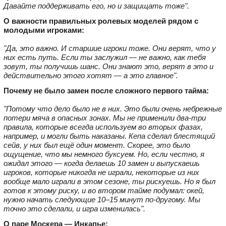
Давайте поддерживать его, но и защищать тоже".
О важности правильных ролевых моделей рядом с
молодыми игроками:
"Да, это важно. И старшие игроки тоже. Они верят, что у
них есть путь. Если ты заслужил — не важно, как тебя
зовут, ты получишь шанс. Они знают это, верят в это и
действительно этого хотят — а это главное".
Почему не было замен после сложного первого тайма:
"Потому что дело было не в них. Это были очень небрежные
потери мяча в опасных зонах. Мы не применили два-три
правила, которые всегда используем во вторых фазах,
например, и могли быть наказаны. Кепа сделал блестящий
сейв, у них был ещё один момент. Скорее, это было
ощущение, что мы немного буксуем. Но, если честно, я
ожидал этого — когда делаешь 10 замен и выпускаешь
игроков, которые никогда не играли, некоторые из них
вообще мало играли в этом сезоне, ты рискуешь. Но я был
готов к этому риску, и во втором тайме подумал: окей,
нужно начать следующие 10–15 минут по-другому. Мы
точно это сделали, и игра изменилась".
О паре Москера — Инкапье: