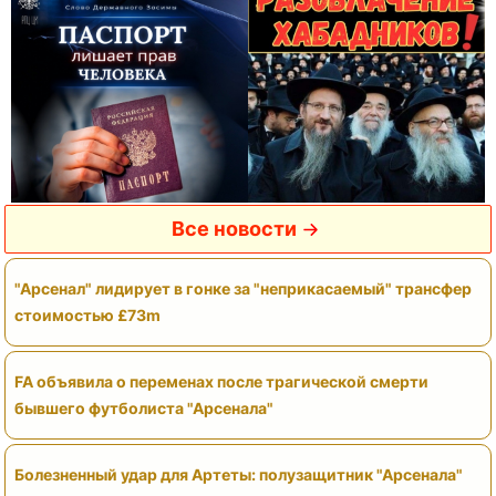
Все новости
"Арсенал" лидирует в гонке за "неприкасаемый" трансфер
стоимостью £73m
FA объявила о переменах после трагической смерти
бывшего футболиста "Арсенала"
Болезненный удар для Артеты: полузащитник "Арсенала"