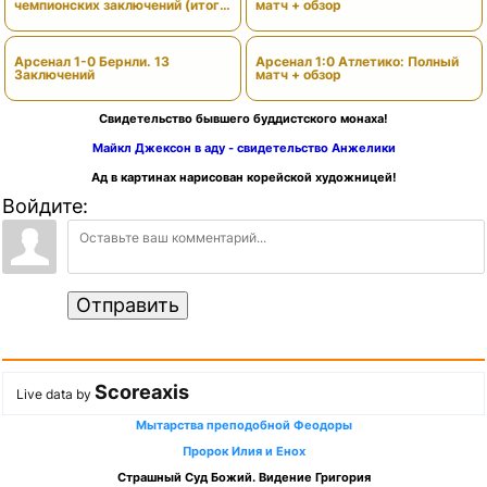
чемпионских заключений (итоги
матч + обзор
сезона)
Арсенал 1-0 Бернли. 13
Арсенал 1:0 Атлетико: Полный
Заключений
матч + обзор
Свидетельство бывшего буддистского монаха!
Майкл Джексон в аду - свидетельство Анжелики
Ад в картинах нарисован корейской художницей!
Войдите:
Отправить
Scoreaxis
Live data by
Мытарства преподобной Феодоры
Пророк Илия и Енох
Страшный Суд Божий. Видение Григория