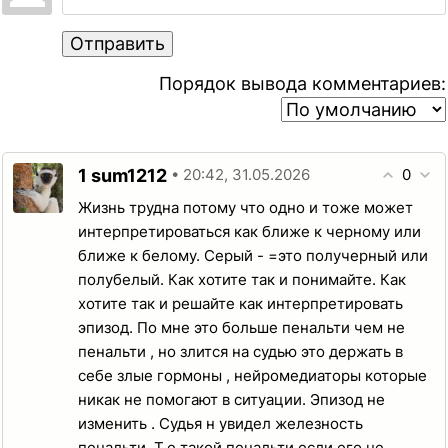
Отправить
Порядок вывода комментариев:
1
0
sum1212
• 20:42, 31.05.2026
Жизнь трудна потому что одно и тоже может
интерпретироваться как ближе к черному или
ближе к белому. Серый - =это получерный или
полубелый. Как хотите так и понимайте. Как
хотите так и решайте как интерпретировать
эпизод. По мне это больше пенальти чем не
пенальти , но злится на судью это держать в
себе злые гормоны , нейромедиаторы которые
никак не помогают в ситуации. Эпизод не
изменить . Судья н увидел железность
пенальти. Т.е такой пенальти если его не