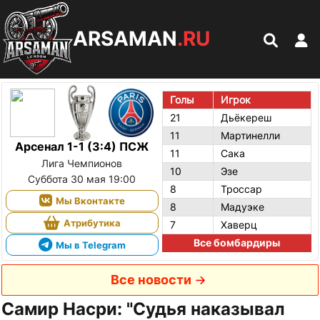
ARSAMAN
.RU
Голы
Игрок
21
Дьёкереш
11
Мартинелли
Арсенал 1-1 (3:4) ПСЖ
11
Сака
Лига Чемпионов
10
Эзе
Суббота 30 мая 19:00
8
Троссар
Мы Вконтакте
8
Мадуэке
Атрибутика
7
Хаверц
Все бомбардиры
Мы в Telegram
Все новости
Самир Насри: "Судья наказывал