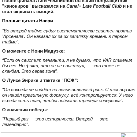
После финала Лиги Чемпионов бывший полузащитник
"канониров" высказался на
Canal+ Late Football Club
и не
стал скрывать эмоций.
Полные цитаты Насри
“Во второй тайме судья систематически свистел против
'Арсенала'. Он наказал их за их затяжку времени в первом
тайме”.
О моменте с Нони Мадуэке:
“Если он свистит пенальти, я не думаю, что VAR отменил
бы его. Но факт, что он не свистнул, — это тоже не
скандал. Это серая зона”.
О Луисе Энрике и тактике "ПСЖ":
“Он никогда не пойдёт на невычисленный риск. С тех пор как
он нашёл правильную формулу, всё контролируется. У него
всегда есть план, чтобы поймать тренера соперника”.
О значении победы:
“Первый раз — это исторически. Второй — это
легендарно”.