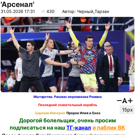
'Арсенал'
31.05.2026 17:31
430
Автор: Черный_Тарзан
Мытарства. Рассказ иеромонаха Романа
Последний спасительный корабль
15px
Царская Империя
Пророк Илия и Енох
Дорогой болельщик, очень просим
подписаться на наш
ТГ-канал
и паблик ВК