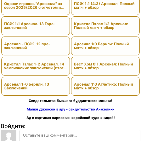
Оценки игроков "Арсенала" за
ПСЖ 1:1 (4:3) Арсенал: Полный
сезон 2025/2026 с отчетом и
матч + обзор
вердиктами
ПСЖ 1:1 Арсенал. 13 Горе-
Кристал Пэлас 1:2 Арсенал:
заключений
Полный матч + обзор
Арсенал - ПСЖ. 12 пре-
Арсенал 1:0 Бернли: Полный
заключений
матч + обзор
Кристал Пэлас 1-2 Арсенал. 14
Вест Хэм 0:1 Арсенал: Полный
чемпионских заключений (итоги
матч + обзор
сезона)
Арсенал 1-0 Бернли. 13
Арсенал 1:0 Атлетико: Полный
Заключений
матч + обзор
Свидетельство бывшего буддистского монаха!
Майкл Джексон в аду - свидетельство Анжелики
Ад в картинах нарисован корейской художницей!
Войдите: