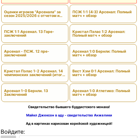
Оценки игроков "Арсенала" за
ПСЖ 1:1 (4:3) Арсенал: Полный
сезон 2025/2026 с отчетом и
матч + обзор
вердиктами
ПСЖ 1:1 Арсенал. 13 Горе-
Кристал Пэлас 1:2 Арсенал:
заключений
Полный матч + обзор
Арсенал - ПСЖ. 12 пре-
Арсенал 1:0 Бернли: Полный
заключений
матч + обзор
Кристал Пэлас 1-2 Арсенал. 14
Вест Хэм 0:1 Арсенал: Полный
чемпионских заключений (итоги
матч + обзор
сезона)
Арсенал 1-0 Бернли. 13
Арсенал 1:0 Атлетико: Полный
Заключений
матч + обзор
Свидетельство бывшего буддистского монаха!
Майкл Джексон в аду - свидетельство Анжелики
Ад в картинах нарисован корейской художницей!
Войдите: