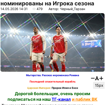
номинированы на Игрока сезона
14.05.2026 14:31
479
Автор: Черный_Тарзан
Мытарства. Рассказ иеромонаха Романа
Последний спасительный корабль
15px
Царская Империя
Пророк Илия и Енох
Дорогой болельщик, очень просим
подписаться на наш
ТГ-канал
и паблик ВК