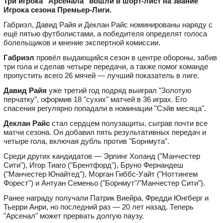
Три игрока "Арсенала" вошли в шорт‑лист на звание
Игрока сезона Премьер-Лиги.
Габриэл, Давид Райя и Деклан Райс номинированы наряду с
ещё пятью футболистами, а победителя определят голоса
болельщиков и мнение экспертной комиссии.
Габриэл
провёл выдающийся сезон в центре обороны, забив
три гола и сделав четыре передачи, а также помог команде
пропустить всего 26 мячей — лучший показатель в лиге.
Давид Райя
уже третий год подряд выиграл "Золотую
перчатку", оформив 18 "сухих" матчей в 36 играх. Его
спасения регулярно попадали в номинации "Сэйв месяца".
Деклан Райс
стал сердцем полузащиты, сыграв почти все
матчи сезона. Он добавил пять результативных передач и
четыре гола, включая дубль против "Борнмута".
Среди других кандидатов — Эрлинг Холанд ("Манчестер
Сити"), Игор Тиаго ("Брентфорд"), Бруно Фернандеш
("Манчестер Юнайтед"), Морган Гиббс-Уайт ("Ноттингем
Форест") и Антуан Семеньо ("Борнмут"/"Манчестер Сити").
Ранее награду получали Патрик Виейра, Фредди Юнгберг и
Тьерри Анри, но последний раз — 20 лет назад. Теперь
"Арсенал" может прервать долгую паузу.