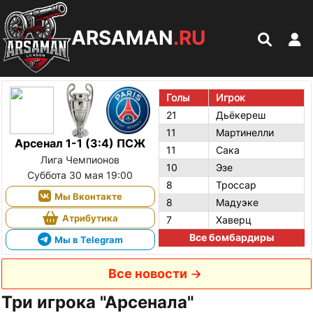
ARSAMAN
.RU
Голы
Игрок
21
Дьёкереш
11
Мартинелли
Арсенал 1-1 (3:4) ПСЖ
11
Сака
Лига Чемпионов
10
Эзе
Суббота 30 мая 19:00
8
Троссар
Мы Вконтакте
8
Мадуэке
Атрибутика
7
Хаверц
Все бомбардиры
Мы в Telegram
Все новости
Три игрока "Арсенала"