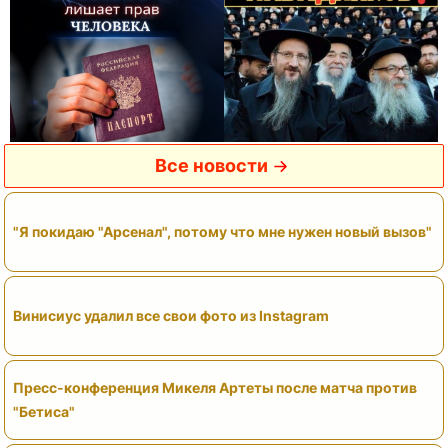
Все новости
"Я покидаю "Арсенал", потому что мне нужен новый вызов"
Винисиус удалил все свои фото из Instagram
Пресс-конференция Микеля Артеты после матча против
"Бетиса"