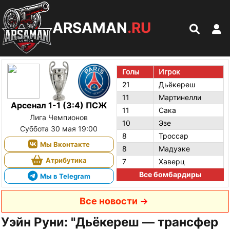
ARSAMAN
.RU
Голы
Игрок
21
Дьёкереш
11
Мартинелли
Арсенал 1-1 (3:4) ПСЖ
11
Сака
Лига Чемпионов
10
Эзе
Суббота 30 мая 19:00
8
Троссар
Мы Вконтакте
8
Мадуэке
Атрибутика
7
Хаверц
Все бомбардиры
Мы в Telegram
Все новости
Уэйн Руни: "Дьёкереш — трансфер