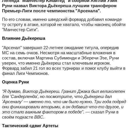
Легенда "Манчестер Юнайтед" и сборной Англии Уэйн
Руни назвал Виктора Дьёкереша лучшим трансфером
Премьер‑Лиги после чемпионства "Арсенала".
По его словам, именно шведский форвард добавил команде
ту остроту в атаке, которой не хватало, чтобы наконец обойти
"Манчестер Сити".
Влияние Дьёкереша
"Арсенал" завершил 22‑летнее ожидание титула, опередив
МС на семь очков. Несмотря на масштабные вложения в
состав, включая Мартина Субименди и Эберечи Эзе, Руни
уверен, что именно Дьёкереш стал ключевым игроком.
Форвард забил 21 гол во всех турнирах и помог клубу выйти в
финал Лиги Чемпионов.
Оценка Руни
"Я думаю, Виктор Дьёкереш. Гранит Джака был великолепен
для 'Сандерленда', но посмотрите, что Дьёкереш дал
'Арсеналу' — именно то, что им было нужно. Три года подряд
они финишировали вторыми, а он добавил что‑то другое, и
это стало важным фактором в победе".
— сказал Руни в
своём подкасте
BBC
.
Тактический сдвиг Артеты