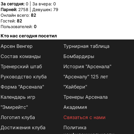
За сегодня:
0 | За вчера: 0
Парней:
2758 | Девушек
:
79
Онлайн всего:
82
Гостей:
82
Пользователей:
0
Кто нас сегодня посетил
Арсен Венгер
Турнирная таблица
Состав команды
Бомбардиры
Тренерский штаб
История "Арсенала"
Руководство клуба
"Арсеналу" 125 лет
Форма "Арсенала"
"Хайбери"
Календарь игр
Тренеры Арсенала
"Эмирейтс"
Академия
Логотип клуба
Связаться с нами
Достижения клуба
Политика