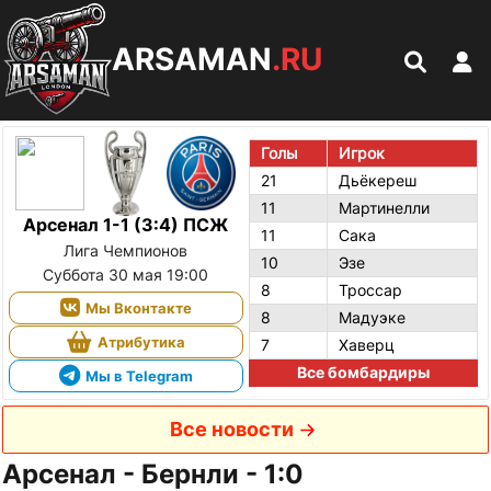
ARSAMAN
.RU
Голы
Игрок
21
Дьёкереш
11
Мартинелли
Арсенал 1-1 (3:4) ПСЖ
11
Сака
Лига Чемпионов
10
Эзе
Суббота 30 мая 19:00
8
Троссар
Мы Вконтакте
8
Мадуэке
Атрибутика
7
Хаверц
Все бомбардиры
Мы в Telegram
Все новости
Арсенал - Бернли - 1:0