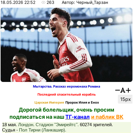
18.05.2026 22:52
263
Автор: Черный_Тарзан
Мытарства. Рассказ иеромонаха Романа
Последний спасительный корабль
15px
Царская Империя
Пророк Илия и Енох
Дорогой болельщик, очень просим
подписаться на наш
ТГ-канал
и паблик ВК
18 мая.
Лондон. Стадион "Эмирейтс".
60274 зрителей.
Судья -
Пол Тирни (Ланкашир).