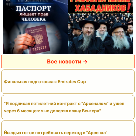
Все новости
Финальная подготовка к Emirates Cup
"Я подписал пятилетний контракт с "Арсеналом" и ушёл
через 6 месяцев: я не доверял плану Венгера"
Йылдыз готов потребовать переход в "Арсенал"