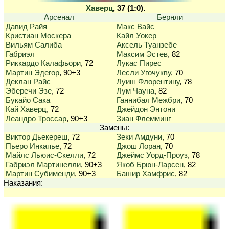
Хаверц
, 37 (1:0).
Арсенал
Бернли
Давид Райя
Макс Вайс
Кристиан Москера
Кайл Уокер
Вильям Салиба
Аксель Туанзебе
Габриэл
Максим Эстев
, 82
Риккардо Калафьори
, 72
Лукас Пирес
Мартин Эдегор
, 90+3
Лесли Угочукву
, 70
Деклан Райс
Луиш Флорентину
, 78
Эберечи Эзе
, 72
Лум Чауна
, 82
Букайо Сака
Ганнибал Межбри
, 70
Кай Хаверц
, 72
Джейдон Энтони
Леандро Троссар
, 90+3
Зиан Флемминг
Замены:
Виктор Дьекереш
, 72
Зеки Амдуни
, 70
Пьеро Инкапье
, 72
Джош Лоран
, 70
Майлс Льюис-Скелли
, 72
Джеймс Уорд-Проуз
, 78
Габриэл Мартинелли
, 90+3
Якоб Брюн-Ларсен
, 82
Мартин Субименди
, 90+3
Башир Хамфрис
, 82
Наказания: