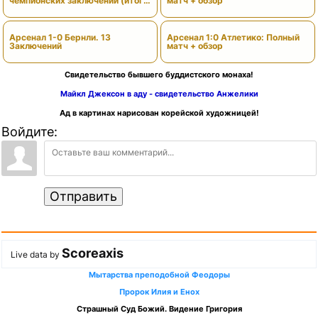
чемпионских заключений (итоги
матч + обзор
сезона)
Арсенал 1-0 Бернли. 13
Арсенал 1:0 Атлетико: Полный
Заключений
матч + обзор
Свидетельство бывшего буддистского монаха!
Майкл Джексон в аду - свидетельство Анжелики
Ад в картинах нарисован корейской художницей!
Войдите:
Отправить
Scoreaxis
Live data by
Мытарства преподобной Феодоры
Пророк Илия и Енох
Страшный Суд Божий. Видение Григория