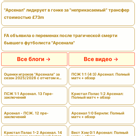
"Арсенал" лидирует в гонке за "неприкасаемый" трансфер
стоимостью £73m
FA объявила о переменах после трагической смерти
бывшего футболиста "Арсенала"
Все блоги
Все видео
Оценки игроков "Арсенала" за
ПСЖ 1:1 (4:3) Арсенал: Полный
сезон 2025/2026 с отчетом и
матч + обзор
вердиктами
ПСЖ 1:1 Арсенал. 13 Горе-
Кристал Пэлас 1:2 Арсенал:
заключений
Полный матч + обзор
Арсенал - ПСЖ. 12 пре-
Арсенал 1:0 Бернли: Полный
заключений
матч + обзор
Кристал Пэлас 1-2 Арсенал. 14
Вест Хэм 0:1 Арсенал: Полный