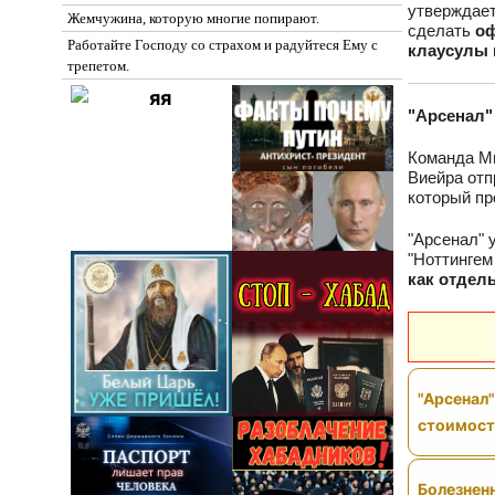
утверждает
Жемчужина, которую многие попирают.
сделать
оф
Работайте Господу со страхом и радуйтеся Ему с
клаусулы 
трепетом.
"Арсенал"
Команда М
Виейра отп
который пр
"Арсенал" 
"Ноттингем
как отдел
"Арсенал"
стоимос
Болезненн