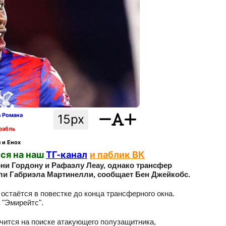
а Романа
15px
рабль
 и Енох
ся на наш
ТГ-канал
и паблик ВК
они Гордону и Рафаэлу Леау, однако трансфер
или Габриэла Мартинелли, сообщает Бен Джейкобс.
 остаётся в повестке до конца трансферного окна.
 "Эмирейтс".
чится на поиске атакующего полузащитника,