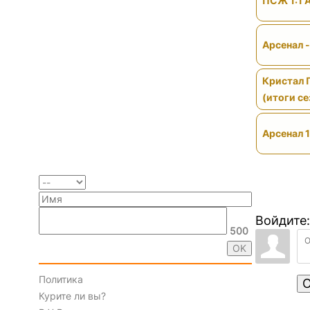
ПСЖ 1:1 
Арсенал 
Кристал 
(итоги се
Арсенал 1
Войдите:
500
Политика
О
Курите ли вы?