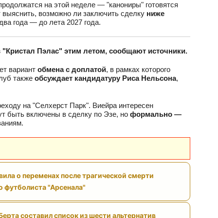
продолжатся на этой неделе — "канониры" готовятся
т выяснить, возможно ли заключить сделку
ниже
два года — до лета 2027 года.
 "Кристал Пэлас" этим летом, сообщают источники.
ет вариант
обмена с доплатой
, в рамках которого
клуб также
обсуждает кандидатуру Риса Нельсона
,
реходу на "Селхерст Парк". Виейра интересен
ут быть включены в сделку по Эзе, но
формально —
ваниям.
вила о переменах после трагической смерти
 футболиста "Арсенала"
Берта составил список из шести альтернатив