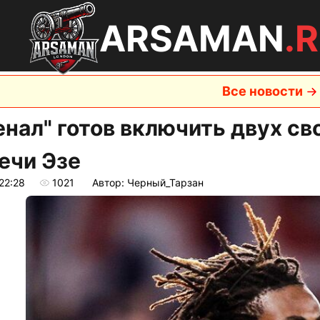
ARSAMAN
.
Все новости
енал" готов включить двух св
ечи Эзе
22:28
1021
Автор: Черный_Тарзан