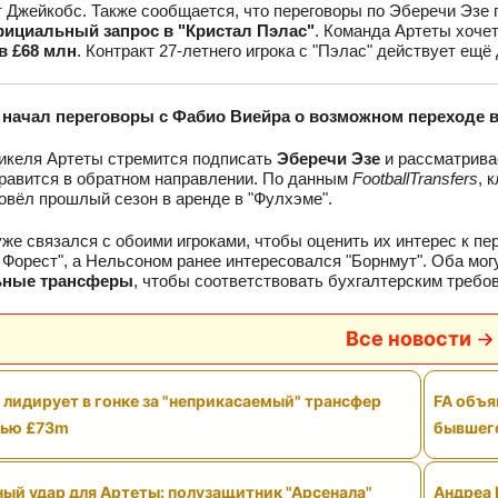
 Джейкобс. Также сообщается, что переговоры по Эберечи Эзе 
ициальный запрос в "Кристал Пэлас"
. Команда Артеты хоче
в £68 млн
. Контракт 27-летнего игрока с "Пэлас" действует ещё 
 начал переговоры с Фабио Виейра о возможном переходе в
икеля Артеты стремится подписать
Эберечи Эзе
и рассматрива
равится в обратном направлении. По данным
FootballTransfers
, 
овёл прошлый сезон в аренде в "Фулхэме".
уже связался с обоими игроками, чтобы оценить их интерес к пе
 Форест", а Нельсоном ранее интересовался "Борнмут". Оба мог
ьные трансферы
, чтобы соответствовать бухгалтерским требо
Все новости
 лидирует в гонке за "неприкасаемый" трансфер
FA объя
тью £73m
бывшего
ый удар для Артеты: полузащитник "Арсенала"
Андреа 