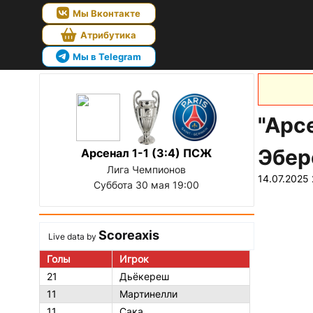
Мы Вконтакте
Атрибутика
Мы в Telegram
"Арс
Эбер
Арсенал 1-1 (3:4) ПСЖ
Лига Чемпионов
14.07.2025 
Суббота 30 мая 19:00
Scoreaxis
Live data by
Голы
Игрок
21
Дьёкереш
11
Мартинелли
11
Сака