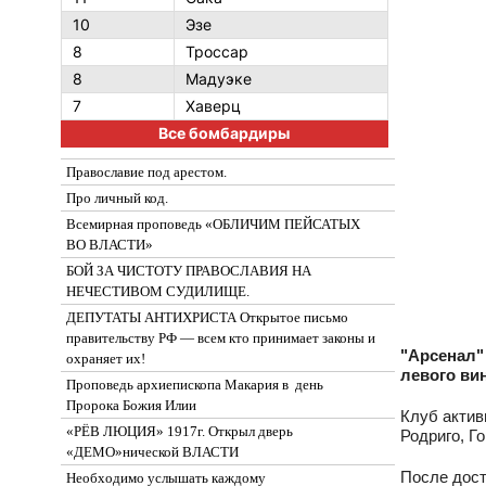
10
Эзе
8
Троссар
8
Мадуэке
7
Хаверц
Все бомбардиры
Православие под арестом.
Про личный код.
Всемирная проповедь «ОБЛИЧИМ ПЕЙСАТЫХ
ВО ВЛАСТИ»
БОЙ ЗА ЧИСТОТУ ПРАВОСЛАВИЯ НА
НЕЧЕСТИВОМ СУДИЛИЩЕ.
ДЕПУТАТЫ АНТИХРИСТА Открытое письмо
правительству РФ — всем кто принимает законы и
"Арсенал"
охраняет их!
левого ви
Проповедь архиепископа Макария в день
Пророка Божия Илии
Клуб актив
«РЁВ ЛЮЦИЯ» 1917г. Открыл дверь
Родриго, Г
«ДЕМО»нической ВЛАСТИ
После дост
Необходимо услышать каждому