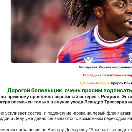
Мытарства. Рассказ иеромонах
Последний спасительный ко
Царская Империя
Пророк Илия
Дорогой болельщик, очень просим подписать
 по-прежнему проявляет серьёзный интерес к Родриго, Энт
нгера возможен только в случае ухода Леандро Троссарда 
но усиливает состав, и подписание игрока на левый фланг атаки
ордон и Леау уже давно связываются с возможным переходом на
ижения соглашения по Виктору Дьёкерешу "Арсенал" сосредото