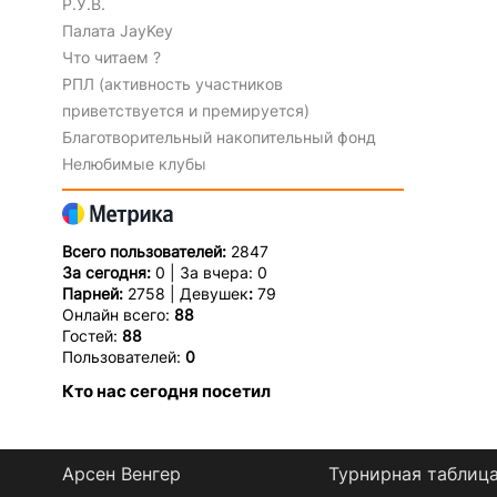
Р.У.В.
Палата JayKey
Что читаем ?
РПЛ (активность участников
приветствуется и премируется)
Благотворительный накопительный фонд
Нелюбимые клубы
Всего пользователей:
2847
За сегодня:
0 | За вчера: 0
Парней:
2758 | Девушек
:
79
Онлайн всего:
88
Гостей:
88
Пользователей:
0
Кто нас сегодня посетил
Арсен Венгер
Турнирная таблиц