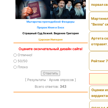
порвал св
Мартинел
Мытарства преподобной Феодоры
"Вилла" 
Пророк Илия и Енох
Страшный Суд Божий. Видение Григория
Артета со
Царская Империя
отправят
Оцените окончательный дизайн сайта!
Отлично!
Рейтинг 7
50/50
Плохо
[
Результаты
·
Архив опросов
]
Всего ответов:
343
Оценки иг
вердикт