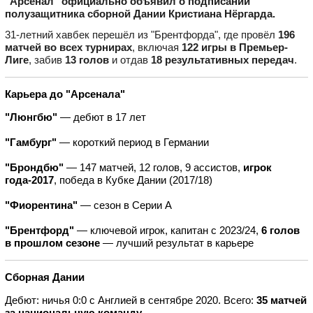
"Арсенал" официально объявил о подписании
полузащитника сборной Дании Кристиана Нёргарда.
31-летний хавбек перешёл из "Брентфорда", где провёл
196
матчей во всех турнирах
, включая
122 игры в Премьер-
Лиге
, забив
13 голов
и отдав
18 результативных передач
.
Карьера до "Арсенала"
"Люнгбю"
— дебют в 17 лет
"Гамбург"
— короткий период в Германии
"Брондбю"
— 147 матчей, 12 голов, 9 ассистов,
игрок
года-2017
, победа в Кубке Дании (2017/18)
"Фиорентина"
— сезон в Серии А
"Брентфорд"
— ключевой игрок, капитан с 2023/24,
6 голов
в прошлом сезоне
— лучший результат в карьере
Сборная Дании
Дебют: ничья 0:0 с Англией в сентябре 2020. Всего:
35 матчей
за национальную команду