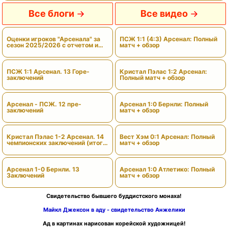
Все блоги
Все видео
Оценки игроков "Арсенала" за
ПСЖ 1:1 (4:3) Арсенал: Полный
сезон 2025/2026 с отчетом и
матч + обзор
вердиктами
ПСЖ 1:1 Арсенал. 13 Горе-
Кристал Пэлас 1:2 Арсенал:
заключений
Полный матч + обзор
Арсенал - ПСЖ. 12 пре-
Арсенал 1:0 Бернли: Полный
заключений
матч + обзор
Кристал Пэлас 1-2 Арсенал. 14
Вест Хэм 0:1 Арсенал: Полный
чемпионских заключений (итоги
матч + обзор
сезона)
Арсенал 1-0 Бернли. 13
Арсенал 1:0 Атлетико: Полный
Заключений
матч + обзор
Свидетельство бывшего буддистского монаха!
Майкл Джексон в аду - свидетельство Анжелики
Ад в картинах нарисован корейской художницей!