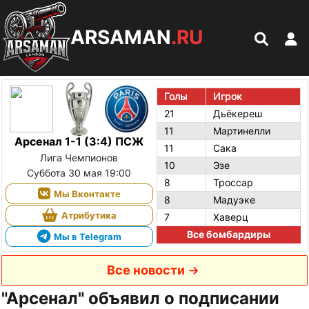
ARSAMAN
.RU
Голы
Игрок
21
Дьёкереш
11
Мартинелли
Арсенал 1-1 (3:4) ПСЖ
11
Сака
Лига Чемпионов
10
Эзе
Суббота 30 мая 19:00
8
Троссар
Мы Вконтакте
8
Мадуэке
Атрибутика
7
Хаверц
Все бомбардиры
Мы в Telegram
Все новости
"Арсенал" объявил о подписании