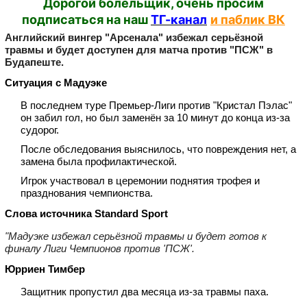
Дорогой болельщик, очень просим
подписаться на наш
ТГ-канал
и паблик ВК
Английский вингер "Арсенала" избежал серьёзной
травмы и будет доступен для матча против "ПСЖ" в
Будапеште.
Ситуация с Мадуэке
В последнем туре Премьер‑Лиги против "Кристал Пэлас"
он забил гол, но был заменён за 10 минут до конца из‑за
судорог.
После обследования выяснилось, что повреждения нет, а
замена была профилактической.
Игрок участвовал в церемонии поднятия трофея и
празднования чемпионства.
Слова источника Standard Sport
"Мадуэке избежал серьёзной травмы и будет готов к
финалу Лиги Чемпионов против 'ПСЖ'.
Юрриен Тимбер
Защитник пропустил два месяца из‑за травмы паха.