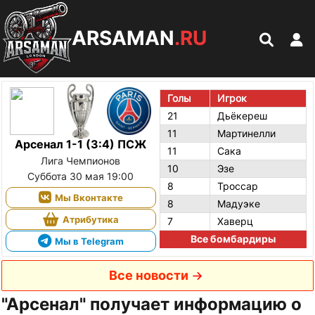
ARSAMAN
.RU
Голы
Игрок
21
Дьёкереш
11
Мартинелли
Арсенал 1-1 (3:4) ПСЖ
11
Сака
Лига Чемпионов
10
Эзе
Суббота 30 мая 19:00
8
Троссар
Мы Вконтакте
8
Мадуэке
Атрибутика
7
Хаверц
Все бомбардиры
Мы в Telegram
Все новости
"Арсенал" получает информацию о