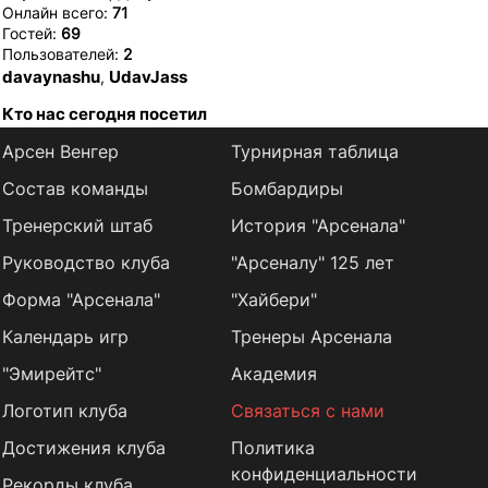
Онлайн всего:
71
Гостей:
69
Пользователей:
2
davaynashu
UdavJass
,
Кто нас сегодня посетил
Арсен Венгер
Турнирная таблица
Состав команды
Бомбардиры
Тренерский штаб
История "Арсенала"
Руководство клуба
"Арсеналу" 125 лет
Форма "Арсенала"
"Хайбери"
Календарь игр
Тренеры Арсенала
"Эмирейтс"
Академия
Логотип клуба
Связаться с нами
Достижения клуба
Политика
конфиденциальности
Рекорды клуба