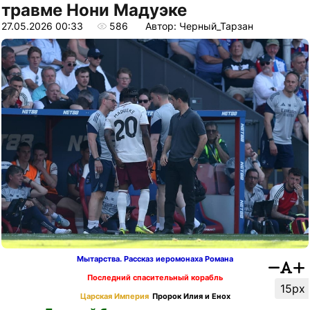
травме Нони Мадуэке
27.05.2026 00:33
586
Автор: Черный_Тарзан
Мытарства. Рассказ иеромонаха Романа
Последний спасительный корабль
15px
Царская Империя
Пророк Илия и Енох