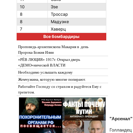
10
Эзе
8
Троссар
8
Мадуэке
7
Хаверц
Все бомбардиры
Проповедь архиепископа Макария в день
Пророка Божия Илии
«РЁВ ЛЮЦИЯ» 1917г. Открыл дверь
«ДЕМО»нической ВЛАСТИ
Необходимо услышать каждому
Жемчужина, которую многие попирают.
Работайте Господу со страхом и радуйтеся Ему с
трепетом.
"Арсенал"
Голландец 