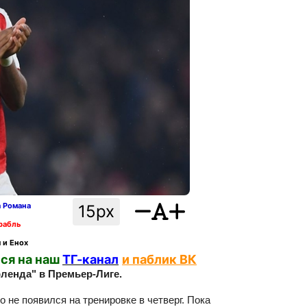
а Романа
15px
рабль
 и Енох
ся на наш
ТГ-канал
и паблик ВК
ленда" в Премьер-Лиге.
 не появился на тренировке в четверг. Пока