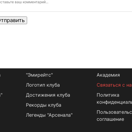
тправить
а
"Эмирейтс"
Академия
Логотип клуба
Связаться с н
"
Достижения клуба
Политика
конфиденциал
Рекорды клуба
Пользовательс
Легенды "Арсенала"
соглашение