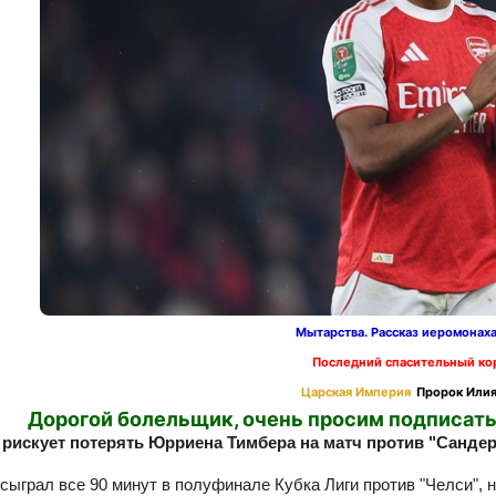
Мытарства. Рассказ иеромонах
Последний спасительный ко
Царская Империя
Пророк Илия
Дорогой болельщик, очень просим подписать
 рискует потерять Юрриена Тимбера на матч против "Сандер
сыграл все 90 минут в полуфинале Кубка Лиги против "Челси", но