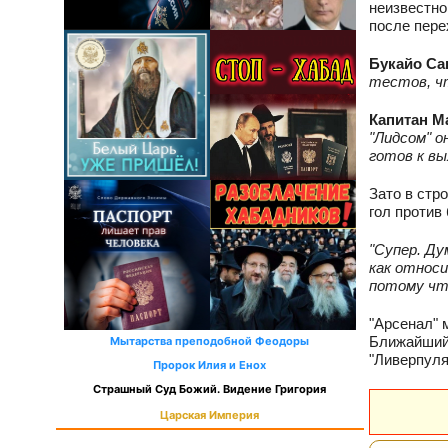
неизвестно
после пере
Букайо Сак
тестов, чт
Капитан Ма
"Лидсом" о
готов к вы
Зато в стр
гол против
"Супер. Ду
как относи
потому чт
"Арсенал" 
Ближайший 
Мытарства преподобной Феодоры
"Ливерпуля
Пророк Илия и Енох
Страшный Суд Божий. Видение Григория
Царская Империя