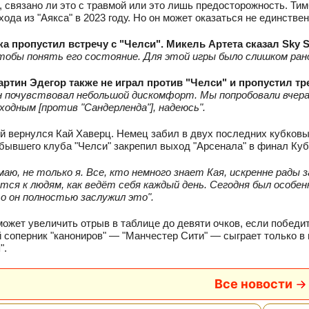
, связано ли это с травмой или это лишь предосторожность. Тим
хода из "Аякса" в 2023 году. Но он может оказаться не единств
а пропустил встречу с "Челси". Микель Артета сказал Sky S
обы понять его состояние. Для этой игры было слишком рано
ртин Эдегор также не играл против "Челси" и пропустил тр
н почувствовал небольшой дискомфорт. Мы попробовали вчера
ходным [против "Сандерленда"], надеюсь".
ой вернулся Кай Хаверц. Немец забил в двух последних кубковы
 бывшего клуба "Челси" закрепил выход "Арсенала" в финал Кубк
маю, не только я. Все, кто немного знает Кая, искренне рады 
тся к людям, как ведёт себя каждый день. Сегодня был особен
о он полностью заслужил это".
может увеличить отрыв в таблице до девяти очков, если победи
соперник "канониров" — "Манчестер Сити" — сыграет только в
".
Все новости