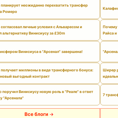
" планирует неожиданно перехватить трансфер
Калафио
а Ромеро
 согласовал личные условия с Альваресом и
Почему 
л альтернативу Винисиусу за £30m
Райса и
ансфером Винисиуса в "Арсенал" завершена!
"Арсена
 получает миллионы в виде трансферного бонуса:
Ширер р
 новый выгодный контракт
идеальн
поручил Винисиусу новую роль в "Реале" в ответ
7 транс
у "Арсенала"
Все блоги