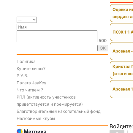
Оценки иг
вердикт
ПСЖ 1:1 
500
Арсенал 
Политика
Кристал 
Курите ли вы?
(итоги се
Р.У.В.
Палата JayKey
Арсенал 1
Что читаем ?
РПЛ (активность участников
приветствуется и премируется)
Благотворительный накопительный фонд
Нелюбимые клубы
Войдите: