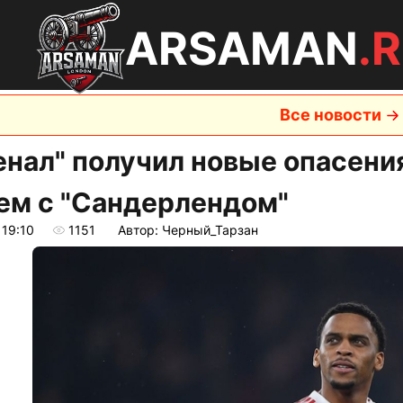
ARSAMAN
.
Все новости
енал" получил новые опасени
ем с "Сандерлендом"
 19:10
1151
Автор: Черный_Тарзан