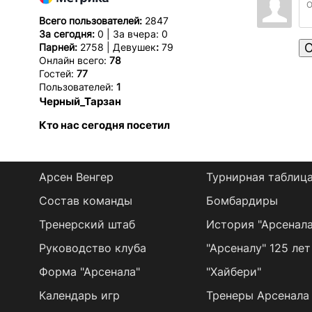
Всего пользователей:
2847
За сегодня:
0 | За вчера: 0
О
Парней:
2758 | Девушек
:
79
Онлайн всего:
78
Гостей:
77
Пользователей:
1
Черный_Тарзан
Кто нас сегодня посетил
Арсен Венгер
Турнирная таблиц
Состав команды
Бомбардиры
Тренерский штаб
История "Арсенала
Руководство клуба
"Арсеналу" 125 лет
Форма "Арсенала"
"Хайбери"
Календарь игр
Тренеры Арсенала