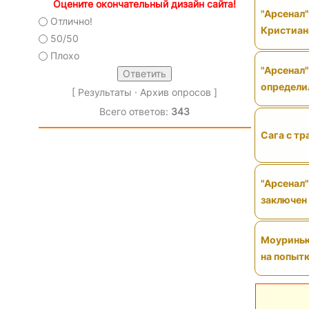
Оцените окончательный дизайн сайта!
"Арсенал
Отлично!
Кристиан
50/50
Плохо
"Арсенал"
определи
[
Результаты
·
Архив опросов
]
Всего ответов:
343
Сага с тр
"Арсенал"
заключен
Моуринью 
на попытк