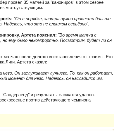
бер провёл 35 матчей за "канониров" в этом сезоне
енным отсутствующим.
ports:
"Он в порядке, завтра нужно провести больше
. Надеюсь, что это не слишком серьёзно".
енировку. Артета пояснил:
"Во время матча с
, но ему было некомфортно. Посмотрим, будет ли он
х матчах после долгого восстановления от травмы. Его
а Лиги. Артета сказал:
за него. Он заслуживает лучшего. То, как он работает,
ный момент для него. Надеюсь, он насладился им,
т "Сандерленд" и результаты сложатся удачно.
 воскресенье против действующего чемпиона