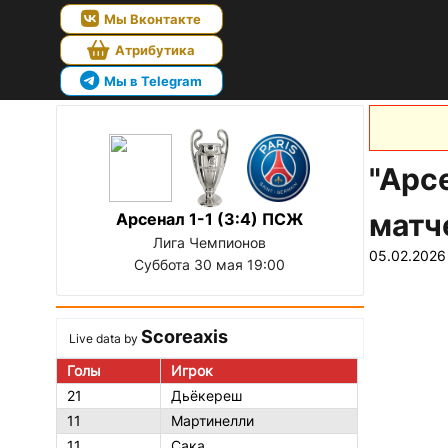
Мы Вконтакте
Атрибутика
Мы в Telegram
"Арс
матч
Арсенал 1-1 (3:4) ПСЖ
Лига Чемпионов
05.02.2026
Суббота 30 мая 19:00
Scoreaxis
Live data by
Голы
Игрок
21
Дьёкереш
11
Мартинелли
11
Сака