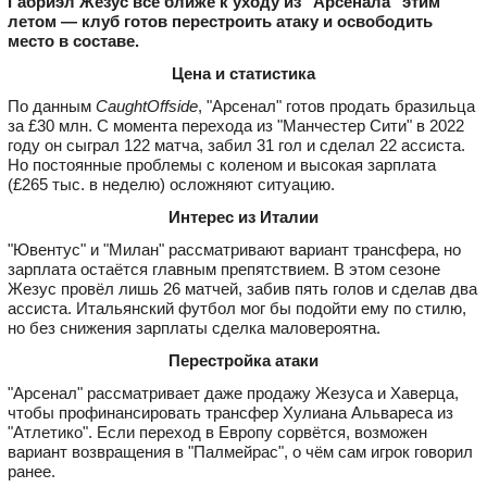
Габриэл Жезус всё ближе к уходу из "Арсенала" этим
летом — клуб готов перестроить атаку и освободить
место в составе.
Цена и статистика
По данным
CaughtOffside
, "Арсенал" готов продать бразильца
за £30 млн. С момента перехода из "Манчестер Сити" в 2022
году он сыграл 122 матча, забил 31 гол и сделал 22 ассиста.
Но постоянные проблемы с коленом и высокая зарплата
(£265 тыс. в неделю) осложняют ситуацию.
Интерес из Италии
"Ювентус" и "Милан" рассматривают вариант трансфера, но
зарплата остаётся главным препятствием. В этом сезоне
Жезус провёл лишь 26 матчей, забив пять голов и сделав два
ассиста. Итальянский футбол мог бы подойти ему по стилю,
но без снижения зарплаты сделка маловероятна.
Перестройка атаки
"Арсенал" рассматривает даже продажу Жезуса и Хаверца,
чтобы профинансировать трансфер Хулиана Альвареса из
"Атлетико". Если переход в Европу сорвётся, возможен
вариант возвращения в "Палмейрас", о чём сам игрок говорил
ранее.