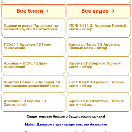
Все блоги
Все видео
Оценки игроков "Арсенала" за
ПСЖ 1:1 (4:3) Арсенал: Полный
сезон 2025/2026 с отчетом и
матч + обзор
вердиктами
ПСЖ 1:1 Арсенал. 13 Горе-
Кристал Пэлас 1:2 Арсенал:
заключений
Полный матч + обзор
Арсенал - ПСЖ. 12 пре-
Арсенал 1:0 Бернли: Полный
заключений
матч + обзор
Кристал Пэлас 1-2 Арсенал. 14
Вест Хэм 0:1 Арсенал: Полный
чемпионских заключений (итоги
матч + обзор
сезона)
Арсенал 1-0 Бернли. 13
Арсенал 1:0 Атлетико: Полный
Заключений
матч + обзор
Свидетельство бывшего буддистского монаха!
Майкл Джексон в аду - свидетельство Анжелики