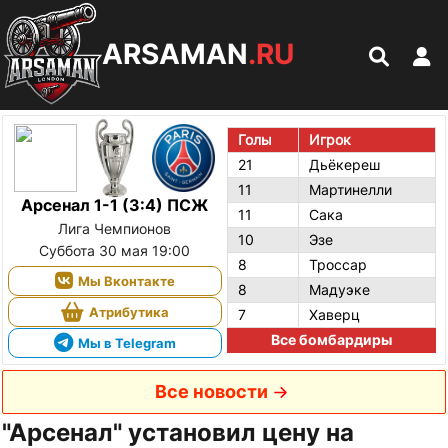
ARSAMAN
.RU
Голы
Игрок
21
Дьёкереш
11
Мартинелли
Арсенал 1-1 (3:4) ПСЖ
11
Сака
Лига Чемпионов
10
Эзе
Суббота 30 мая 19:00
8
Троссар
Мы Вконтакте
8
Мадуэке
Атрибутика
7
Хаверц
Все бомбардиры
Мы в Telegram
Все новости
"Арсенал" установил цену на