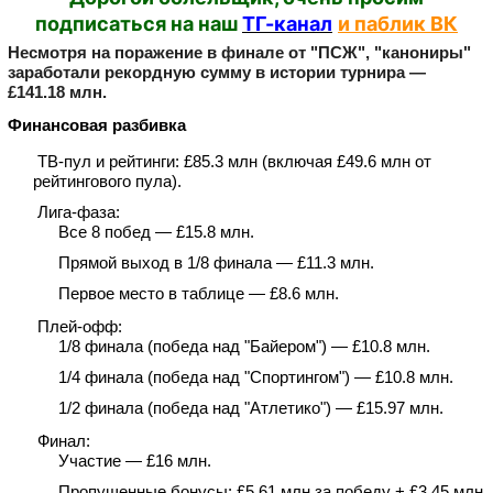
подписаться на наш
ТГ-канал
и паблик ВК
Несмотря на поражение в финале от "ПСЖ", "канониры"
заработали рекордную сумму в истории турнира —
£141.18 млн.
Финансовая разбивка
ТВ‑пул и рейтинги: £85.3 млн (включая £49.6 млн от
рейтингового пула).
Лига‑фаза:
Все 8 побед — £15.8 млн.
Прямой выход в 1/8 финала — £11.3 млн.
Первое место в таблице — £8.6 млн.
Плей‑офф:
1/8 финала (победа над "Байером") — £10.8 млн.
1/4 финала (победа над "Спортингом") — £10.8 млн.
1/2 финала (победа над "Атлетико") — £15.97 млн.
Финал:
Участие — £16 млн.
Пропущенные бонусы: £5.61 млн за победу + £3.45 млн