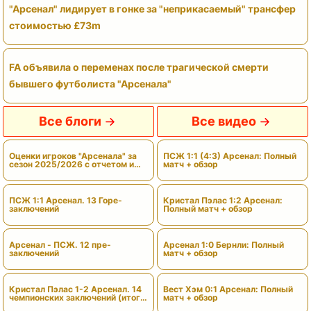
"Арсенал" лидирует в гонке за "неприкасаемый" трансфер
стоимостью £73m
FA объявила о переменах после трагической смерти
бывшего футболиста "Арсенала"
Все блоги
Все видео
Оценки игроков "Арсенала" за
ПСЖ 1:1 (4:3) Арсенал: Полный
сезон 2025/2026 с отчетом и
матч + обзор
вердиктами
ПСЖ 1:1 Арсенал. 13 Горе-
Кристал Пэлас 1:2 Арсенал:
заключений
Полный матч + обзор
Арсенал - ПСЖ. 12 пре-
Арсенал 1:0 Бернли: Полный
заключений
матч + обзор
Кристал Пэлас 1-2 Арсенал. 14
Вест Хэм 0:1 Арсенал: Полный
чемпионских заключений (итоги
матч + обзор
сезона)