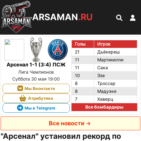
ARSAMAN
.RU
Голы
Игрок
21
Дьёкереш
11
Мартинелли
Арсенал 1-1 (3:4) ПСЖ
11
Сака
Лига Чемпионов
10
Эзе
Суббота 30 мая 19:00
8
Троссар
Мы Вконтакте
8
Мадуэке
Атрибутика
7
Хаверц
Все бомбардиры
Мы в Telegram
Все новости
"Арсенал" установил рекорд по