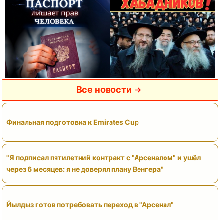
Все новости
Финальная подготовка к Emirates Cup
"Я подписал пятилетний контракт с "Арсеналом" и ушёл
через 6 месяцев: я не доверял плану Венгера"
Йылдыз готов потребовать переход в "Арсенал"