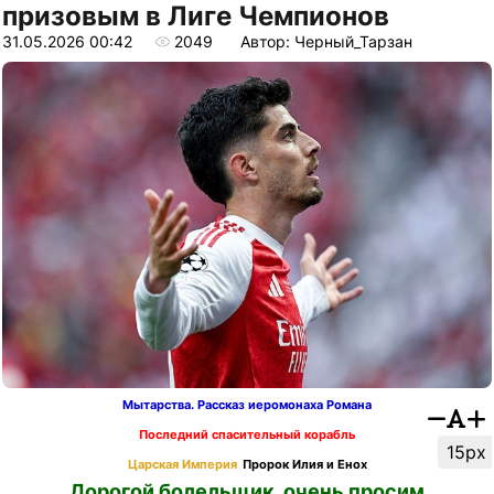
призовым в Лиге Чемпионов
31.05.2026 00:42
2049
Автор: Черный_Тарзан
Мытарства. Рассказ иеромонаха Романа
Последний спасительный корабль
15px
Царская Империя
Пророк Илия и Енох
Дорогой болельщик, очень просим