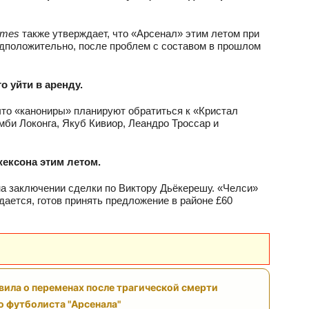
imes
также утверждает, что «Арсенал» этим летом при
едположительно, после проблем с составом в прошлом
о уйти в аренду.
 что «канониры» планируют обратиться к «Кристал
мби Локонга, Якуб Кивиор, Леандро Троссар и
ексона этим летом.
на заключении сделки по Виктору Дьёкерешу. «Челси»
дается, готов принять предложение в районе £60
вила о переменах после трагической смерти
 футболиста "Арсенала"