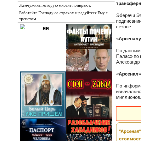
трансферн
Жемчужина, которую многие попирают.
Работайте Господу со страхом и радуйтеся Ему с
Эберечи Эз
трепетом.
подписании
сезоне.
«Арсеналу»
По данны
Пэлас» по 
Александр 
«Арсенал»
По информа
изначально
миллионов
"Арсенал"
стоимос