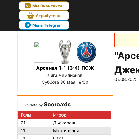
Мы Вконтакте
Атрибутика
Мы в Telegram
"Арс
Джек
Арсенал 1-1 (3:4) ПСЖ
Лига Чемпионов
07.08.2025 
Суббота 30 мая 19:00
Scoreaxis
Live data by
Голы
Игрок
21
Дьёкереш
11
Мартинелли
11
Сака