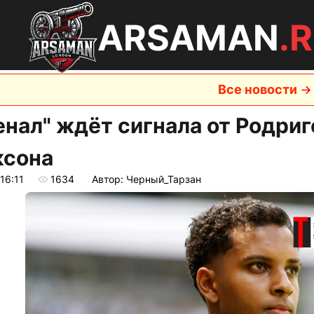
ARSAMAN
.
Все новости
енал" ждёт сигнала от Родриг
сона
16:11
1634
Автор: Черный_Тарзан