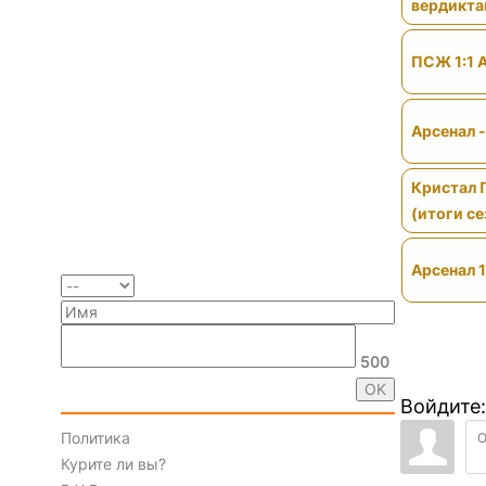
вердикт
ПСЖ 1:1 
Арсенал 
Кристал 
(итоги се
Арсенал 1
500
Войдите:
Политика
Курите ли вы?