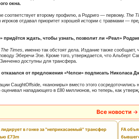
ого окна.
е соответствует второму профилю, а Родриго — первому.
The T
 игроков отдавал приоритет хорошей истории с травмами — пр
 придётся ждать, чтобы узнать, позволит ли «Реал» Родриг
м
The Times
, именно так обстоят дела. Издание также сообщает,
поводу Эберечи Эзе. Кроме того, утверждается, что Альберт Са
Зинченко доступны для трансфера.
 отказался от предложения «Челси» подписать Николаса Дж
ции CaughtOffside, «канониры» вместо этого сосредоточились 
 оценивал нападающего в £80 миллионов, но теперь, как утверж
.
Все новости
 лидирует в гонке за "неприкасаемый" трансфер
FA объя
тью £73m
бывшего