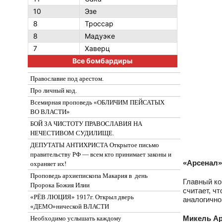
10
Эзе
8
Троссар
8
Мадуэке
7
Хаверц
Все бомбардиры
Православие под арестом.
Про личный код.
Всемирная проповедь «ОБЛИЧИМ ПЕЙСАТЫХ
ВО ВЛАСТИ»
БОЙ ЗА ЧИСТОТУ ПРАВОСЛАВИЯ НА
НЕЧЕСТИВОМ СУДИЛИЩЕ.
ДЕПУТАТЫ АНТИХРИСТА Открытое письмо
правительству РФ — всем кто принимает законы и
«Арсенал»
охраняет их!
Проповедь архиепископа Макария в день
Главный ко
Пророка Божия Илии
считает, ч
«РЁВ ЛЮЦИЯ» 1917г. Открыл дверь
аналогично
«ДЕМО»нической ВЛАСТИ
Микель Ар
Необходимо услышать каждому