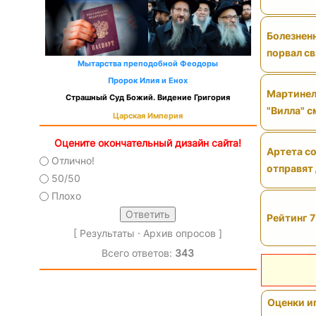
Болезненн
порвал св
Мытарства преподобной Феодоры
Пророк Илия и Енох
Мартинел
Страшный Суд Божий. Видение Григория
"Вилла" 
Царская Империя
Оцените окончательный дизайн сайта!
Артета со
Отлично!
отправят
50/50
Плохо
Рейтинг 7
[
Результаты
·
Архив опросов
]
Всего ответов:
343
Оценки иг