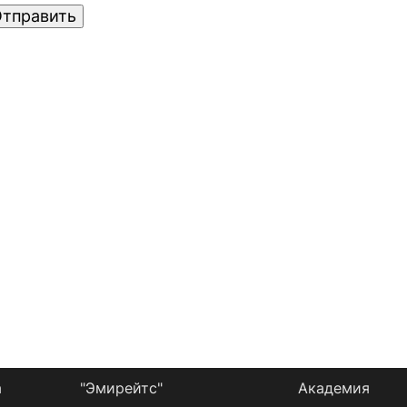
тправить
а
"Эмирейтс"
Академия