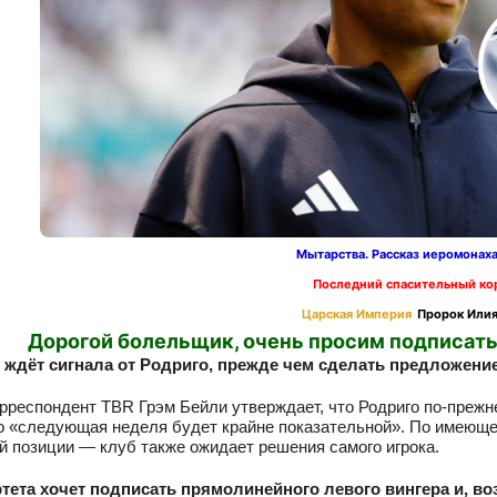
Мытарства. Рассказ иеромонах
Последний спасительный ко
Царская Империя
Пророк Илия
Дорогой болельщик, очень просим подписать
 ждёт сигнала от Родриго, прежде чем сделать предложение
рреспондент TBR Грэм Бейли утверждает, что Родриго по-прежн
то «следующая неделя будет крайне показательной». По имеющ
й позиции — клуб также ожидает решения самого игрока.
тета хочет подписать прямолинейного левого вингера и, в