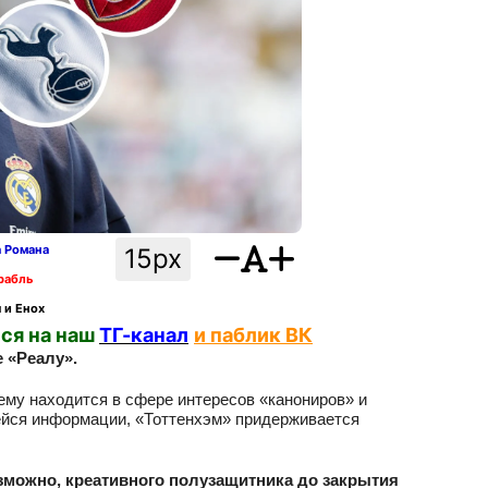
а Романа
15px
рабль
 и Енох
ся на наш
ТГ-канал
и паблик ВК
 «Реалу».
ему находится в сфере интересов «канониров» и
ейся информации, «Тоттенхэм» придерживается
озможно, креативного полузащитника до закрытия