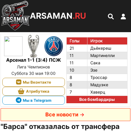
ARSAMAN
.RU
Голы
Игрок
21
Дьёкереш
11
Мартинелли
Арсенал 1-1 (3:4) ПСЖ
11
Сака
Лига Чемпионов
10
Эзе
Суббота 30 мая 19:00
8
Троссар
Мы Вконтакте
8
Мадуэке
Атрибутика
7
Хаверц
Все бомбардиры
Мы в Telegram
Все новости
"Барса" отказалась от трансфера