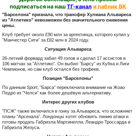
подписаться на наш
ТГ-канал
и паблик ВК
"Барселона" признала, что трансфер Хулиана Альвареса
из "Атлетико" невозможен без значительного снижения
цены.
Клуб требует около £90 млн за аргентинца, которого купил у
"Манчестер Сити" за £82 млн в 2024 году.
Ситуация Альвареса
26‑летний форвард забил 49 голов и сделал 17 ассистов в
106 матчах за "Атлетико". Он выбил "Барсу" из Кубка и Лиги
Чемпионов, но сам клуб остался без трофеев.
Позиция "Барселоны"
По данным
Sport
, "Барса" переключила внимание на Жоао
Педро из "Челси" как более дешёвую альтернативу.
Интерес других клубов
"ПСЖ" также включился в гонку за Альвареса, что осложняет
планы "Арсенала". Лондонцы хотят обновить линию атаки и
готовы продать Габриэла Мартинелли, Леандро Троссарда и
Габриэла Жезуса.