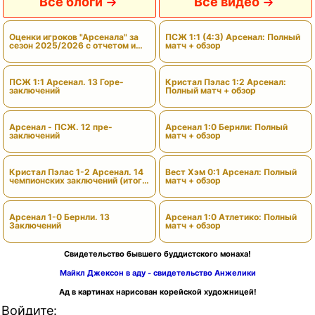
Все блоги
Все видео
Оценки игроков "Арсенала" за
ПСЖ 1:1 (4:3) Арсенал: Полный
сезон 2025/2026 с отчетом и
матч + обзор
вердиктами
ПСЖ 1:1 Арсенал. 13 Горе-
Кристал Пэлас 1:2 Арсенал:
заключений
Полный матч + обзор
Арсенал - ПСЖ. 12 пре-
Арсенал 1:0 Бернли: Полный
заключений
матч + обзор
Кристал Пэлас 1-2 Арсенал. 14
Вест Хэм 0:1 Арсенал: Полный
чемпионских заключений (итоги
матч + обзор
сезона)
Арсенал 1-0 Бернли. 13
Арсенал 1:0 Атлетико: Полный
Заключений
матч + обзор
Свидетельство бывшего буддистского монаха!
Майкл Джексон в аду - свидетельство Анжелики
Ад в картинах нарисован корейской художницей!
Войдите: