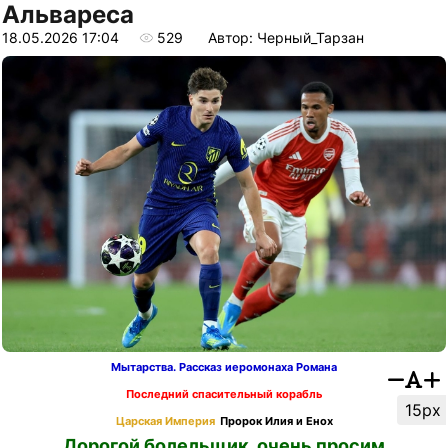
Альвареса
18.05.2026 17:04
529
Автор: Черный_Тарзан
Мытарства. Рассказ иеромонаха Романа
Последний спасительный корабль
15px
Царская Империя
Пророк Илия и Енох
Дорогой болельщик, очень просим