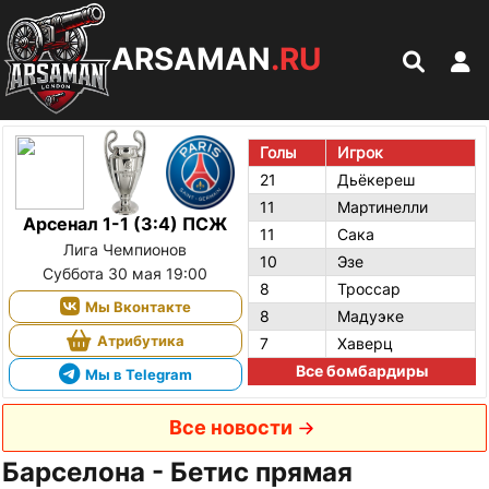
ARSAMAN
.RU
Голы
Игрок
21
Дьёкереш
11
Мартинелли
Арсенал 1-1 (3:4) ПСЖ
11
Сака
Лига Чемпионов
10
Эзе
Суббота 30 мая 19:00
8
Троссар
Мы Вконтакте
8
Мадуэке
Атрибутика
7
Хаверц
Все бомбардиры
Мы в Telegram
Все новости
Барселона - Бетис прямая