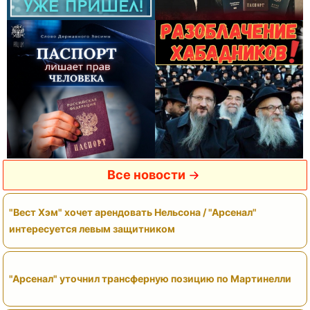
Все новости
"Вест Хэм" хочет арендовать Нельсона / "Арсенал"
интересуется левым защитником
"Арсенал" уточнил трансферную позицию по Мартинелли