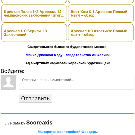
Кристал Пэлас 1-2 Арсенал. 14
Вест Хэм 0:1 Арсенал: Полный
чемпионских заключений (итоги
матч + обзор
сезона)
Арсенал 1-0 Бернли. 13
Арсенал 1:0 Атлетико: Полный
Заключений
матч + обзор
Свидетельство бывшего буддистского монаха!
Майкл Джексон в аду - свидетельство Анжелики
Ад в картинах нарисован корейской художницей!
Войдите:
Отправить
Scoreaxis
Live data by
Мытарства преподобной Феодоры