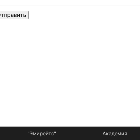
тправить
а
"Эмирейтс"
Академия