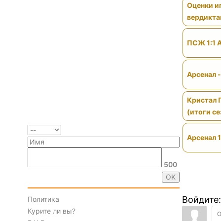
Оценки иг
вердикт
ПСЖ 1:1 
Арсенал 
Кристал 
(итоги се
Арсенал 1
500
Войдите:
Политика
Курите ли вы?