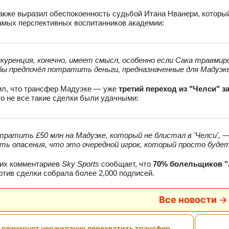
акже выразил обеспокоенность судьбой Итана Нванери, который
амых перспективных воспитанников академии:
нкуренция, конечно, имеет смысл, особенно если Сака травмир
 бы предпочёл потратить деньги, предназначенные для Мадуэке
ил, что трансфер Мадуэке — уже
третий переход из "Челси" 
то не все такие сделки были удачными:
тратить £50 млн на Мадуэке, который не блистал в 'Челси', 
сть опасения, что это очередной игрок, который просто будет
тих комментариев
Sky Sports
сообщает, что
70% болельщиков "
отив сделки собрала более 2,000 подписей.
Все новости
" планирует неожиданно перехватить трансфер