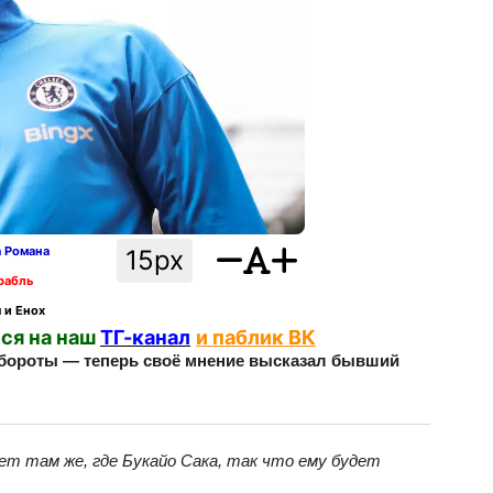
а Романа
15px
рабль
 и Енох
ся на наш
ТГ-канал
и паблик ВК
обороты — теперь своё мнение высказал бывший
ает там же, где Букайо Сака, так что ему будет