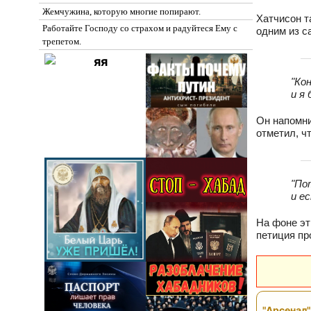
Жемчужина, которую многие попирают.
Хатчисон т
Работайте Господу со страхом и радуйтеся Ему с
одним из с
трепетом.
"Ко
и я
Он напомн
отметил, ч
"По
и е
На фоне э
петиция пр
"Арсенал