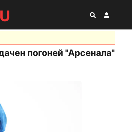
RU
ачен погоней "Арсенала"