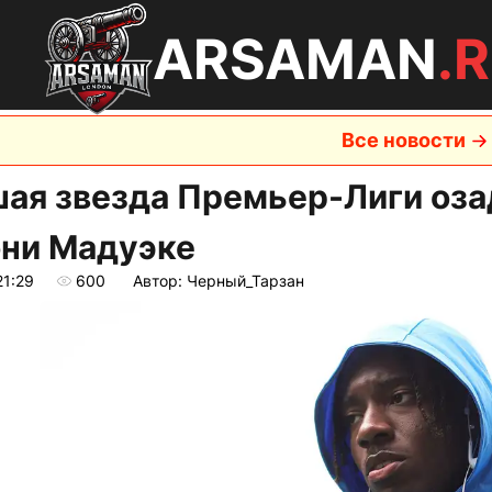
ARSAMAN
.
Все новости
ая звезда Премьер-Лиги озад
они Мадуэке
21:29
600
Автор: Черный_Тарзан