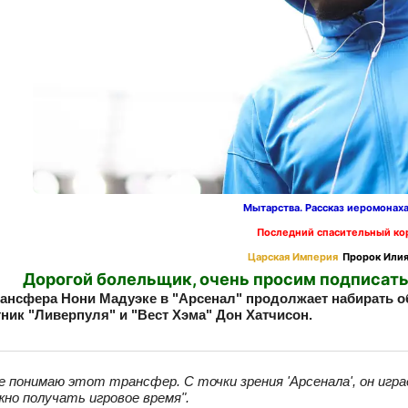
Мытарства. Рассказ иеромонах
Последний спасительный ко
Царская Империя
Пророк Илия
Дорогой болельщик, очень просим подписать
рансфера Нони Мадуэке в "Арсенал" продолжает набирать 
ник "Ливерпуля" и "Вест Хэма" Дон Хатчисон.
не понимаю этот трансфер. С точки зрения 'Арсенала', он игр
жно получать игровое время".