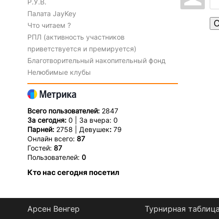
Р.У.В.
Палата JayKey
О
Что читаем ?
РПЛ (активность участников
приветствуется и премируется)
Благотворительный накопительный фонд
Нелюбимые клубы
Всего пользователей:
2847
За сегодня:
0 | За вчера: 0
Парней:
2758 | Девушек
:
79
Онлайн всего:
87
Гостей:
87
Пользователей:
0
Кто нас сегодня посетил
Арсен Венгер
Турнирная таблиц