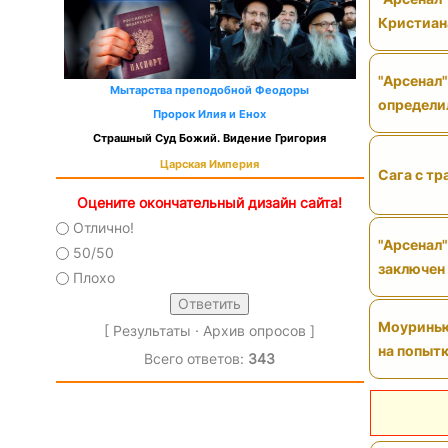
Кристиан
"Арсенал"
Мытарства преподобной Феодоры
определи
Пророк Илия и Енох
Страшный Суд Божий. Видение Григория
Царская Империя
Сага с тр
Оцените окончательный дизайн сайта!
Отлично!
"Арсенал"
50/50
заключен
Плохо
Моуринью 
[
Результаты
·
Архив опросов
]
на попытк
Всего ответов:
343