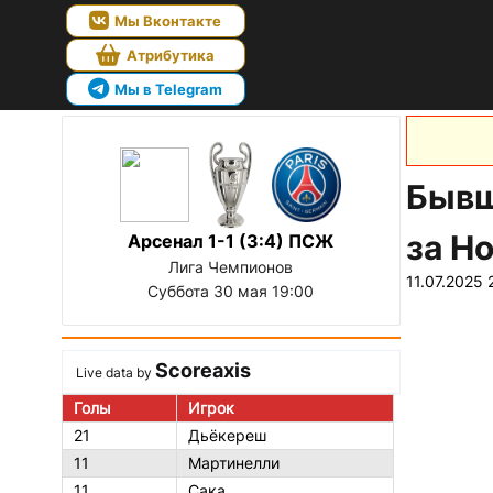
Мы Вконтакте
Атрибутика
Мы в Telegram
Бывш
за Н
Арсенал 1-1 (3:4) ПСЖ
Лига Чемпионов
11.07.2025 
Суббота 30 мая 19:00
Scoreaxis
Live data by
Голы
Игрок
21
Дьёкереш
11
Мартинелли
11
Сака