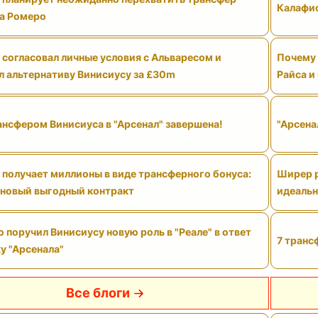
Калафио
а Ромеро
 согласовал личные условия с Альваресом и
Почему 
л альтернативу Винисиусу за £30m
Райса и
ансфером Винисиуса в "Арсенал" завершена!
"Арсена
 получает миллионы в виде трансферного бонуса:
Ширер р
 новый выгодный контракт
идеальн
поручил Винисиусу новую роль в "Реале" в ответ
7 транс
у "Арсенала"
Все блоги