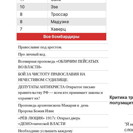
10
Эзе
8
Троссар
8
Мадуэке
7
Хаверц
Все бомбардиры
Православие под арестом.
Про личный код.
Всемирная проповедь «ОБЛИЧИМ ПЕЙСАТЫХ
ВО ВЛАСТИ»
БОЙ ЗА ЧИСТОТУ ПРАВОСЛАВИЯ НА
НЕЧЕСТИВОМ СУДИЛИЩЕ.
ДЕПУТАТЫ АНТИХРИСТА Открытое письмо
правительству РФ — всем кто принимает законы и
Критика т
охраняет их!
полузащит
Проповедь архиепископа Макария в день
Пророка Божия Илии
«РЁВ ЛЮЦИЯ» 1917г. Открыл дверь
«ДЕМО»нической ВЛАСТИ
"Я 
сло
Необходимо услышать каждому