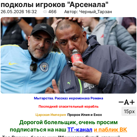
подколы игроков "Арсенала"
26.05.2026 16:32
466
Автор: Черный_Тарзан
Мытарства. Рассказ иеромонаха Романа
Последний спасительный корабль
15px
Царская Империя
Пророк Илия и Енох
Дорогой болельщик, очень просим
подписаться на наш
ТГ-канал
и паблик ВК