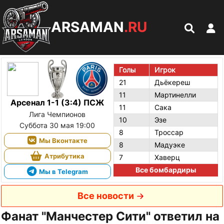
ARSAMAN
.RU
Голы
Игрок
21
Дьёкереш
11
Мартинелли
Арсенал 1-1 (3:4) ПСЖ
11
Сака
Лига Чемпионов
10
Эзе
Суббота 30 мая 19:00
8
Троссар
Мы Вконтакте
8
Мадуэке
Атрибутика
7
Хаверц
Все бомбардиры
Мы в Telegram
Все новости
Фанат "Манчестер Сити" ответил на