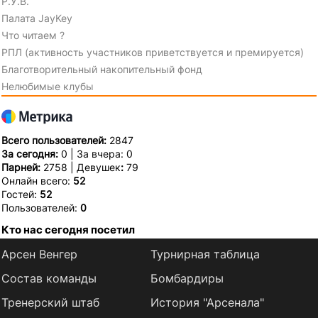
Р.У.В.
Палата JayKey
Что читаем ?
РПЛ (активность участников приветствуется и премируется)
Благотворительный накопительный фонд
Нелюбимые клубы
Всего пользователей:
2847
За сегодня:
0 | За вчера: 0
Парней:
2758 | Девушек
:
79
Онлайн всего:
52
Гостей:
52
Пользователей:
0
Кто нас сегодня посетил
Арсен Венгер
Турнирная таблица
Состав команды
Бомбардиры
Тренерский штаб
История "Арсенала"