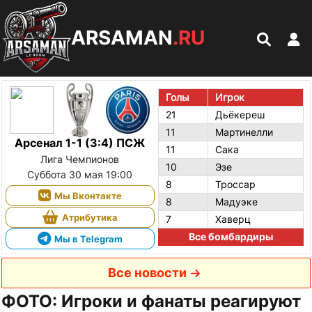
ARSAMAN
.RU
Голы
Игрок
21
Дьёкереш
11
Мартинелли
Арсенал 1-1 (3:4) ПСЖ
11
Сака
Лига Чемпионов
10
Эзе
Суббота 30 мая 19:00
8
Троссар
Мы Вконтакте
8
Мадуэке
Атрибутика
7
Хаверц
Все бомбардиры
Мы в Telegram
Все новости
ФОТО: Игроки и фанаты реагируют