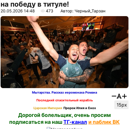
на победу в титуле!
20.05.2026 14:48
473
Автор: Черный_Тарзан
Мытарства. Рассказ иеромонаха Романа
Последний спасительный корабль
15px
Царская Империя
Пророк Илия и Енох
Дорогой болельщик, очень просим
подписаться на наш
ТГ-канал
и паблик ВК