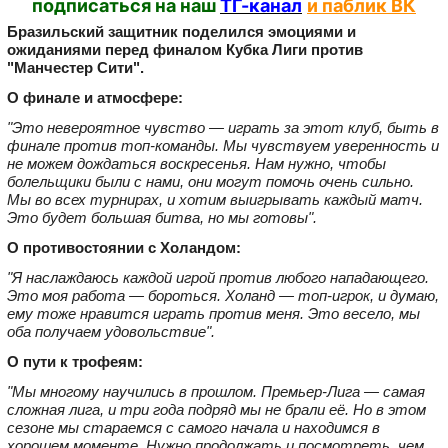
подписаться на наш
ТГ-канал
и паблик ВК
Бразильский защитник поделился эмоциями и
ожиданиями перед финалом Кубка Лиги против
"Манчестер Сити".
О финале и атмосфере:
"Это невероятное чувство — играть за этот клуб, быть в
финале против топ‑команды. Мы чувствуем уверенность и
не можем дождаться воскресенья. Нам нужно, чтобы
болельщики были с нами, они могут помочь очень сильно.
Мы во всех турнирах, и хотим выигрывать каждый матч.
Это будет большая битва, но мы готовы".
О противостоянии с Холандом:
"Я наслаждаюсь каждой игрой против любого нападающего.
Это моя работа — бороться. Холанд — топ‑игрок, и думаю,
ему тоже нравится играть против меня. Это весело, мы
оба получаем удовольствие".
О пути к трофеям:
"Мы многому научились в прошлом. Премьер‑Лига — самая
сложная лига, и три года подряд мы не брали её. Но в этом
сезоне мы стараемся с самого начала и находимся в
хорошем моменте. Нужно продолжать и посмотреть, чем