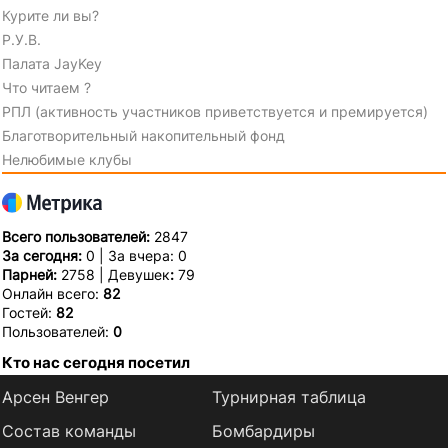
Курите ли вы?
Р.У.В.
Палата JayKey
Что читаем ?
РПЛ (активность участников приветствуется и премируется)
Благотворительный накопительный фонд
Нелюбимые клубы
Всего пользователей:
2847
За сегодня:
0 | За вчера: 0
Парней:
2758 | Девушек
:
79
Онлайн всего:
82
Гостей:
82
Пользователей:
0
Кто нас сегодня посетил
Арсен Венгер
Турнирная таблица
Состав команды
Бомбардиры