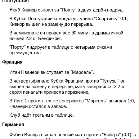
Португалия
Якуб Кивиор сыграл за "Порту" в двух дерби подряд.
В Кубке Португалии команда уступила "Спортингу" 0:1,
Кивиор вышел на замену до перерыва.
В чемпионате он провёл все 90 минут в драматичной
ничьей 2:2 с "Бенфикой".
"Порту" лидирует в таблице с четырьмя очками
преимущества.
Франция
Итан Нванери выступает за "Марсель".
В четвертьфинале Кубка Франции против "Тулузы" он
вышел на замену в перерыве, матч завершился 2:2 и
серия пенальти принесла поражение.
В Лиге 1 против тех же соперников "Марсель" выиграл 1:0,
Нванери остался в запасе.
Клуб идёт третьим в таблице.
Германия
Фабио Виейра сыграл полный матч против "Байера" (0:1), а