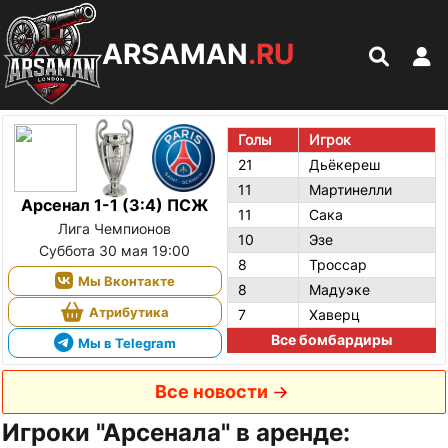
ARSAMAN
.RU
Голы
Игрок
21
Дьёкереш
11
Мартинелли
Арсенал 1-1 (3:4) ПСЖ
11
Сака
Лига Чемпионов
10
Эзе
Суббота 30 мая 19:00
8
Троссар
Мы Вконтакте
8
Мадуэке
Атрибутика
7
Хаверц
Все бомбардиры
Мы в Telegram
Все новости
Игроки "Арсенала" в аренде: