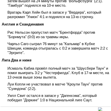
затем вышел на 24 минуты против "Вольфсбурга" (2:1).
"Гамбург" поднялся на 10‑е место.
Вратарь Карл Хейн был в запасе у "Вердера", который
разгромил "Унион" 4:1 и поднялся на 13‑ю строчку.
Англия и Скандинавия
Рис Нельсон пропустил матч "Брентфорда" против
"Борнмута" (0:0) из‑за травмы икры.
Чарльз Саго сыграл 76 минут за "Кальмар" в Кубке
Швеции, команда отыгралась с 0:2 и завершила матч 2:2 с
"Эргрите".
Лига Два и ниже
Исмаэль Кабиа провёл полный матч за "Шрусбери Таун" и
помог выиграть 3:2 у "Честерфилда". Клуб в 17‑м месте, на
13 очков выше зоны вылета.
Луи Копли не участвовал в матче "Кроули Таун" против
"Суиндона" (2:2).
Уилл Свит остался в запасе у "Дагенхэма", который
победил "Доркинг" 1:0 в Национальной лиге Саут.