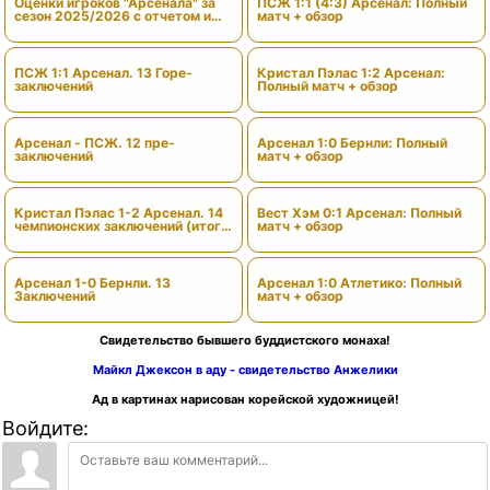
Оценки игроков "Арсенала" за
ПСЖ 1:1 (4:3) Арсенал: Полный
сезон 2025/2026 с отчетом и
матч + обзор
вердиктами
ПСЖ 1:1 Арсенал. 13 Горе-
Кристал Пэлас 1:2 Арсенал:
заключений
Полный матч + обзор
Арсенал - ПСЖ. 12 пре-
Арсенал 1:0 Бернли: Полный
заключений
матч + обзор
Кристал Пэлас 1-2 Арсенал. 14
Вест Хэм 0:1 Арсенал: Полный
чемпионских заключений (итоги
матч + обзор
сезона)
Арсенал 1-0 Бернли. 13
Арсенал 1:0 Атлетико: Полный
Заключений
матч + обзор
Свидетельство бывшего буддистского монаха!
Майкл Джексон в аду - свидетельство Анжелики
Ад в картинах нарисован корейской художницей!
Войдите: