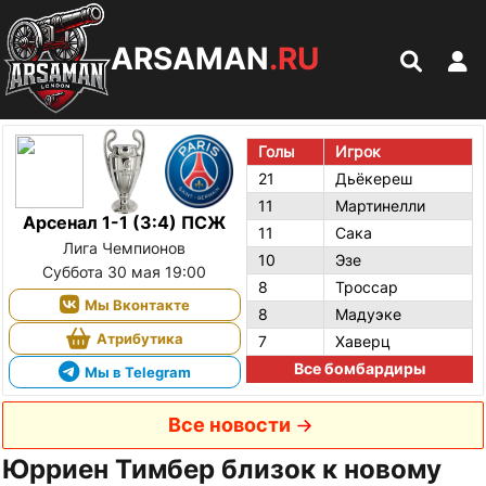
ARSAMAN
.RU
Голы
Игрок
21
Дьёкереш
11
Мартинелли
Арсенал 1-1 (3:4) ПСЖ
11
Сака
Лига Чемпионов
10
Эзе
Суббота 30 мая 19:00
8
Троссар
Мы Вконтакте
8
Мадуэке
Атрибутика
7
Хаверц
Все бомбардиры
Мы в Telegram
Все новости
Юрриен Тимбер близок к новому