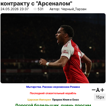
контракту с "Арсеналом"
24.05.2026 23:37
531
Автор: Черный_Тарзан
Мытарства. Рассказ иеромонаха Романа
Последний спасительный корабль
15px
Царская Империя
Пророк Илия и Енох
Дорогой болельщик, очень просим