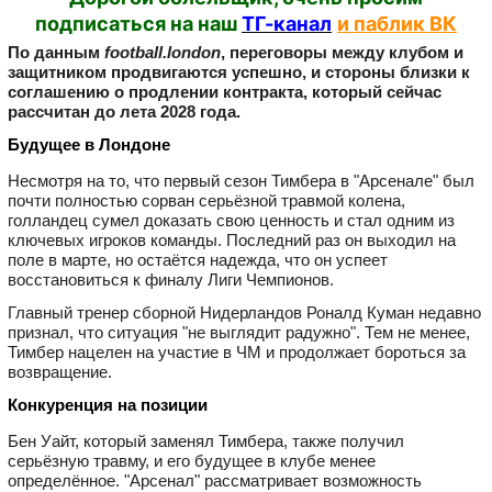
подписаться на наш
ТГ-канал
и паблик ВК
По данным
football.london
, переговоры между клубом и
защитником продвигаются успешно, и стороны близки к
соглашению о продлении контракта, который сейчас
рассчитан до лета 2028 года.
Будущее в Лондоне
Несмотря на то, что первый сезон Тимбера в "Арсенале" был
почти полностью сорван серьёзной травмой колена,
голландец сумел доказать свою ценность и стал одним из
ключевых игроков команды. Последний раз он выходил на
поле в марте, но остаётся надежда, что он успеет
восстановиться к финалу Лиги Чемпионов.
Главный тренер сборной Нидерландов Роналд Куман недавно
признал, что ситуация "не выглядит радужно". Тем не менее,
Тимбер нацелен на участие в ЧМ и продолжает бороться за
возвращение.
Конкуренция на позиции
Бен Уайт, который заменял Тимбера, также получил
серьёзную травму, и его будущее в клубе менее
определённое. "Арсенал" рассматривает возможность